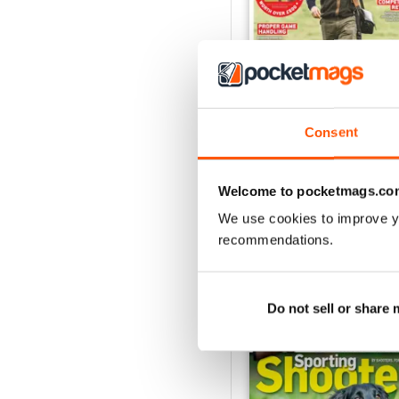
Consent
Aug / 324
Acquista per
€9,99
Welcome to pocketmags.co
Vista
|
Al carrello
We use cookies to improve y
recommendations.
SPORTING SHOOT
Do not sell or share