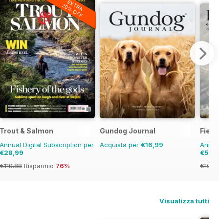
EXTRA
20% OFF
Trout & Salmon
Gundog Journal
Field
Annual Digital Subscription per
Acquista per
€16,99
Annual
€28,99
€57,
€119.88
Risparmio
76%
€101.
Visualizza tutti