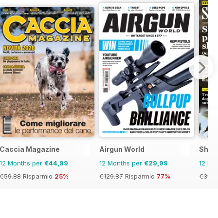
Caccia Magazine
Airgun World
Shoo
12 Months per
€44,99
12 Months per
€29,99
12 Mo
€59.88
Risparmio
25%
€129.87
Risparmio
77%
€311.