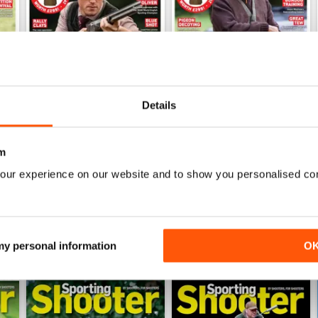
Details
Jul / 323
Jun / 322
Acquista per
€7,99
Acquista per
€7,99
m
Vista
|
Al carrello
Vista
|
Al carrello
our experience on our website and to show you personalised co
ER
 my personal information
O