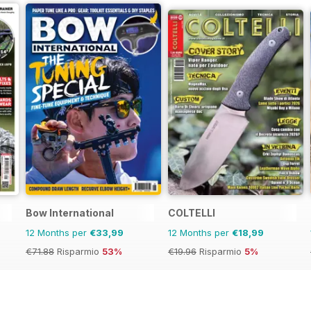
Bow International
COLTELLI
12 Months per
€33,99
12 Months per
€18,99
€71.88
Risparmio
53%
€19.96
Risparmio
5%