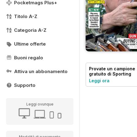
Pocketmags Plus+
Titolo A-Z
Categoria A-Z
Ultime offerte
Buoni regalo
Provate un
campione
Attiva un abbonamento
gratuito
di Sporting
Gun
Leggi ora
Supporto
Leggi ovunque
Modalità di pagamento