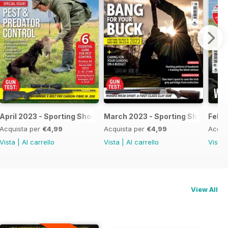
April 2023 - Sporting Shooter
March 2023 - Sporting Shooter
Febru
Acquista per
€4,99
Acquista per
€4,99
Acqui
Vista
|
Al carrello
Vista
|
Al carrello
Vista
View All