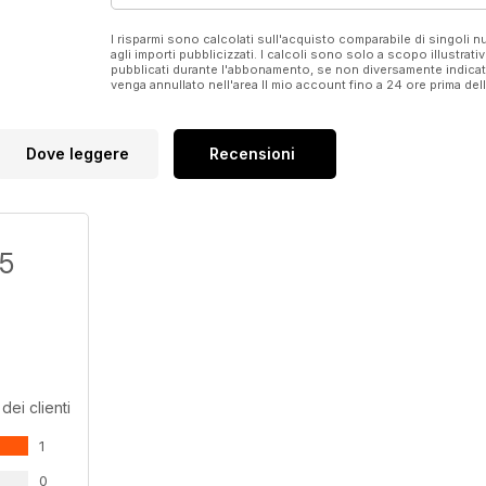
I risparmi sono calcolati sull'acquisto comparabile di singoli
agli importi pubblicizzati. I calcoli sono solo a scopo illustrati
pubblicati durante l'abbonamento, se non diversamente indic
venga annullato nell'area Il mio account fino a 24 ore prima d
Dove leggere
Recensioni
/5
dei clienti
1
0