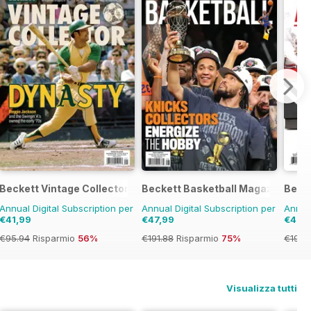
Beckett Vintage Collector Magazine
Beckett Basketball Magazine
Beck
Annual Digital Subscription per
Annual Digital Subscription per
Annual
€41,99
€47,99
€47,
€95.94
Risparmio
56%
€191.88
Risparmio
75%
€191.
Visualizza tutti