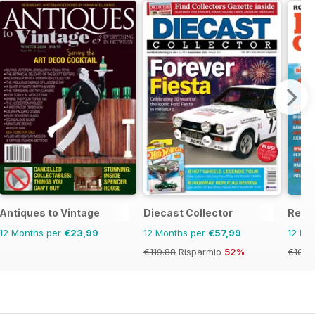
Antiques to Vintage
Diecast Collector
Recor
12 Months per
€23,99
12 Months per
€57,99
12 Mo
€119.88
Risparmio
52%
€103.