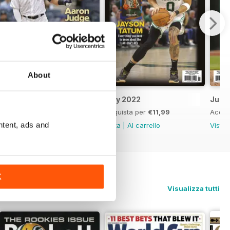
About
August 2022
July 2022
June
Acquista per
€11,99
Acquista per
€11,99
Acqui
ntent, ads and
Vista
|
Al carrello
Vista
|
Al carrello
Vista
K
Visualizza tutti