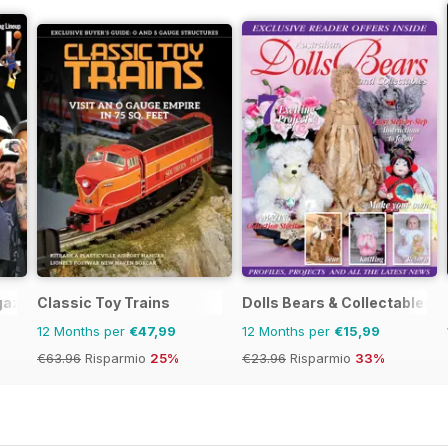
gazine
Classic Toy Trains
Dolls Bears & Collectables
12 Months per
€47,99
12 Months per
€15,99
€63.96
Risparmio
25%
€23.96
Risparmio
33%