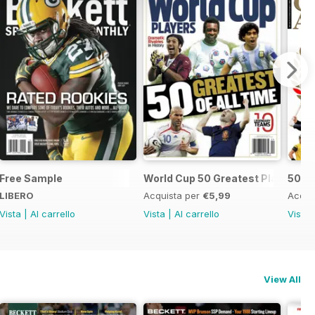
Free Sample
World Cup 50 Greatest Players 2
50 Gr
LIBERO
Acquista per
€5,99
Acqui
Vista
|
Al carrello
Vista
|
Al carrello
Vista
View All