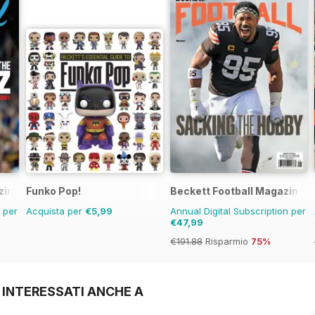
zine
Funko Pop!
Beckett Football Magazine
n per
Acquista per
€5,99
Annual Digital Subscription per
€47,99
€191.88
Risparmio
75%
 INTERESSATI ANCHE A