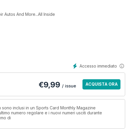
Autos And More...All Inside
Accesso immediato
€
9,99
ACQUISTA ORA
/ issue
on sono inclusi in un Sports Card Monthly Magazine
timo numero regolare e i nuovi numeri usciti durante
imo di