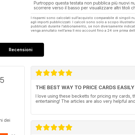
Purtroppo questa testata non pubblica più nuovi num
scorrere verso il basso per visualizzare altri titoli
I risparmi sono calcolati sull'acquisto comparabile di singoli
agli importi pubblicizzati. I calcoli sono solo a scopo illustrati
pubblicati durante l'abbonamento, se non diversamente indic
venga annullato nell'area Il mio account fino a 24 ore prima d
Recensioni
/5
THE BEST WAY TO PRICE CARDS EASILY 
I love using these becketts for pricing my cards,
entertaining! The articles are also very helpful and
i dei