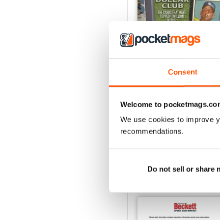
Consent
November 2022
Welcome to pocketmags.co
Acquista per
€11,99
We use cookies to improve y
Vista
|
Al carrello
recommendations.
Do not sell or share
SPECIAL EDITIONS