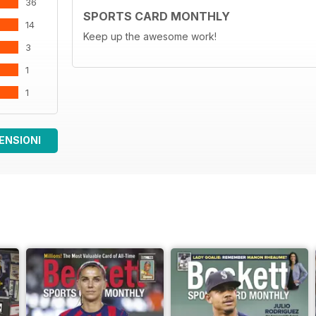
36
SPORTS CARD MONTHLY
14
Keep up the awesome work!
3
1
1
ENSIONI