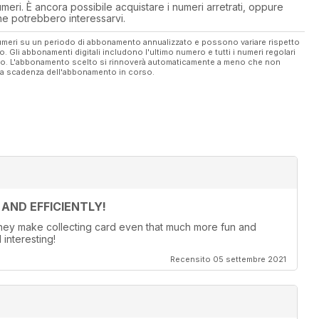
eri. È ancora possibile acquistare i numeri arretrati, oppure
 che potrebbero interessarvi.
 numeri su un periodo di abbonamento annualizzato e possono variare rispetto
vo. Gli abbonamenti digitali includono l'ultimo numero e tutti i numeri regolari
ato. L'abbonamento scelto si rinnoverà automaticamente a meno che non
ella scadenza dell'abbonamento in corso.
AND EFFICIENTLY!
 they make collecting card even that much more fun and
 interesting!
Recensito 05 settembre 2021