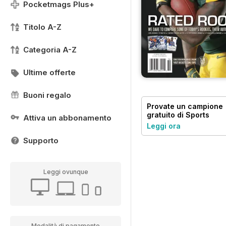
Pocketmags Plus+
Titolo A-Z
Categoria A-Z
Ultime offerte
Buoni regalo
Provate un
campione
gratuito
di Sports
Attiva un abbonamento
Card Monthly
Leggi ora
Magazine
Supporto
Leggi ovunque
Modalità di pagamento