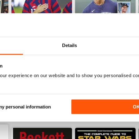
Details
October 2022
September 2022
m
Acquista per
€11,99
Acquista per
€11,99
our experience on our website and to show you personalised co
Vista
|
Al carrello
Vista
|
Al carrello
 my personal information
O