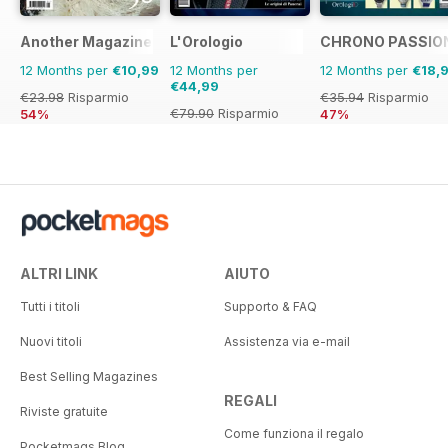
Another Magazine
L'Orologio
CHRONO PASSIO
12 Months per
€10,99
12 Months per
12 Months per
€18,
€44,99
€23.98
Risparmio
€35.94
Risparmio
€79.90
Risparmio
54%
47%
44%
ALTRI LINK
AIUTO
Tutti i titoli
Supporto & FAQ
Nuovi titoli
Assistenza via e-mail
Best Selling Magazines
REGALI
Riviste gratuite
Come funziona il regalo
Pocketmags Blog