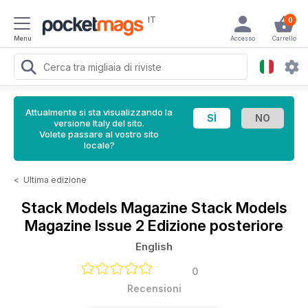
IT
0
Menu
Accesso
Carrello
Attualmente si sta visualizzando la
versione Italy del sito.
Volete passare al vostro sito
locale?
<
Ultima edizione
Stack Models Magazine
Stack Models
Magazine Issue 2 Edizione posteriore
English
0
Recensioni