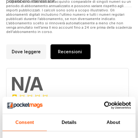
potrebbero interessarvi.
I risparmi sono calcolati sull'acquisto comparabile di singoli numeri su un
periodo di abbonamento annualizzato e possono variare rispetto agli
importi pubblicizzati. I calcoli sono solo a scopo illustrativo. Gli
abbonamenti digitali includono l'ultimo numero e tutti i numeri regolari
pubblicati durante l'abbonamento, se non diversamente indicato.
L'abbonamento scelto si rinnoverà automaticamente a meno che non
venga annullato nell'area Il mio account fino a 24 ore prima della scadenza
dell'abbonamento in corso.
Dove leggere
Recensioni
N/A
Basato su 0 Recensioni dei clienti
5
0
Consent
Details
About
4
0