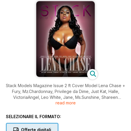
Stack Models Magazine Issue 2 ft Cover Model Lena Chase +
Fury, Mz.Chardonnay, Privilege da Dime, Just Kat, Halle,
VictoriaAngel, Leo White, Jane, Ms.Sunshine, Shareen
read more
Campbell, Kimmora, JayLynn, Angela James, Sandra, Ashely
O, Lana Lang.
SELEZIONARE IL FORMATO:
Offerte digitali