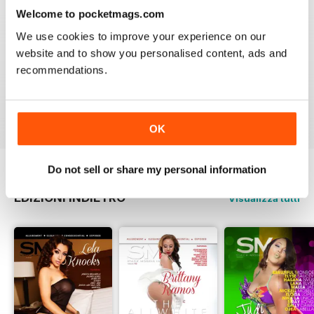
3
0
Welcome to pocketmags.com
2
0
We use cookies to improve your experience on our
1
0
website and to show you personalised content, ads and
recommendations.
VISUALIZZA LE RECENSIONI
OK
Do not sell or share my personal information
EDIZIONI INDIETRO
Visualizza tutti