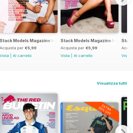
e 9
Stack Models Magazine Issue 8
Stack Models Magazine Issue 7
Stac
Acquista per
€5,99
Acquista per
€5,99
Acqui
Vista
|
Al carrello
Vista
|
Al carrello
Vista
Visualizza tutti
EXTRA
20% OFF