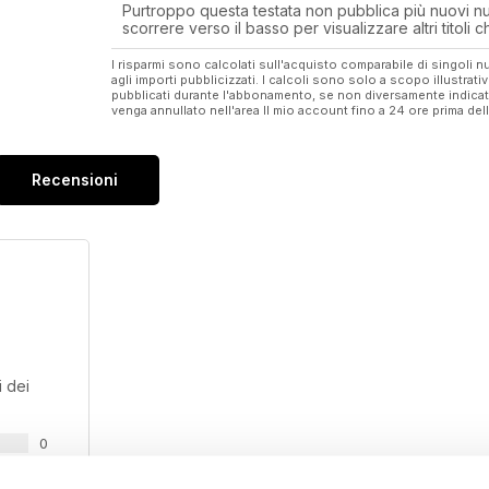
Purtroppo questa testata non pubblica più nuovi num
scorrere verso il basso per visualizzare altri titoli
I risparmi sono calcolati sull'acquisto comparabile di singoli
agli importi pubblicizzati. I calcoli sono solo a scopo illustrati
pubblicati durante l'abbonamento, se non diversamente indic
venga annullato nell'area Il mio account fino a 24 ore prima d
Recensioni
 dei
0
0