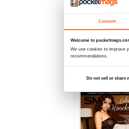
3
2
Consent
1
Welcome to pocketmags.co
VISUALIZZA LE REC
We use cookies to improve y
recommendations.
EDIZIONI INDIETRO
Do not sell or share