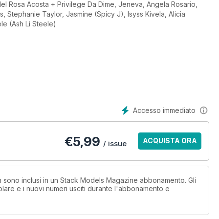
el Rosa Acosta + Privilege Da Dime, Jeneva, Angela Rosario,
Stephanie Taylor, Jasmine (Spicy J), Isyss Kivela, Alicia
le (Ash Li Steele)
Accesso immediato
€
5,99
ACQUISTA ORA
/ issue
non sono inclusi in un Stack Models Magazine abbonamento. Gli
lare e i nuovi numeri usciti durante l'abbonamento e