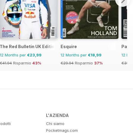
The Red Bulletin UK Edition
Esquire
Pass
12 Months per
€23,99
12 Months per
€18,99
12 Mo
€41.94
Risparmio
43%
€29.94
Risparmio
37%
€35.9
L'AZIENDA
odotti
Chi siamo
Pocketmags.com