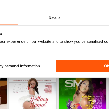
0
0
Details
0
m
ENSIONI
our experience on our website and to show you personalised co
 my personal information
O