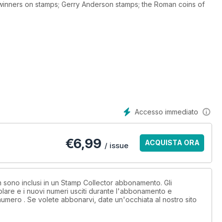
ewinners on stamps; Gerry Anderson stamps; the Roman coins of
Accesso immediato
€
6,99
ACQUISTA ORA
/ issue
on sono inclusi in un Stamp Collector abbonamento. Gli
lare e i nuovi numeri usciti durante l'abbonamento e
numero . Se volete abbonarvi, date un'occhiata al nostro sito