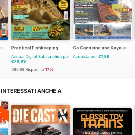
pecial Ed.
Practical Fishkeeping
Go Canoeing and Kayaking
Annual Digital Subscription per
Acquista per
€7,99
€79,99
€95.88
Risparmio
17%
 INTERESSATI ANCHE A
A
F