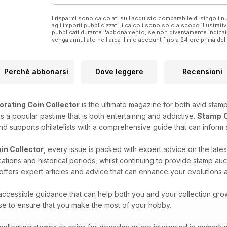
I risparmi sono calcolati sull'acquisto comparabile di singoli
agli importi pubblicizzati. I calcoli sono solo a scopo illustrati
pubblicati durante l'abbonamento, se non diversamente indic
venga annullato nell'area Il mio account fino a 24 ore prima d
Perché abbonarsi
Dove leggere
Recensioni
orating Coin Collector
is the ultimate magazine for both avid stamp
 is a popular pastime that is both entertaining and addictive.
Stamp
and supports philatelists with a comprehensive guide that can inform 
in Collector
, every issue is packed with expert advice on the lates
ocations and historical periods, whilst continuing to provide stamp 
d offers expert articles and advice that can enhance your evolutions a
 accessible guidance that can help both you and your collection gro
ise to ensure that you make the most of your hobby.