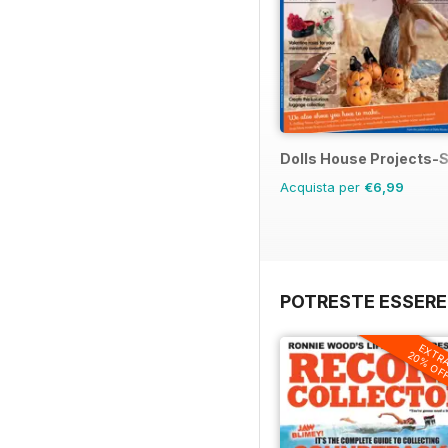
Dolls House Projects-S
Acquista per
€6,99
POTRESTE ESSERE
EXTR
20% OF