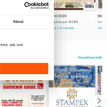
May 2026
April 2026
Marc
About
Acquista per
€7,99
Acquista per
€7,99
Acqui
Vista
|
Al carrello
Vista
|
Al carrello
Vista
ntent, ads and
Visualizza tutti
K