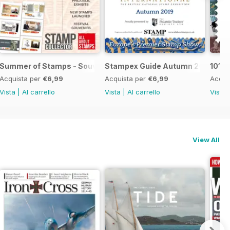
Summer of Stamps - Souvenir Guide
Stampex Guide Autumn 2019
101 
Acquista per
€6,99
Acquista per
€6,99
Acqui
Vista
|
Al carrello
Vista
|
Al carrello
Vista
View All