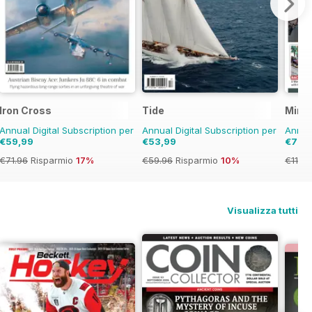
Iron Cross
Tide
Mini
Annual Digital Subscription per
Annual Digital Subscription per
Annual
€59,99
€53,99
€79,
€71.96
Risparmio
17%
€59.96
Risparmio
10%
€119.
Visualizza tutti