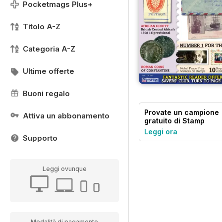
Pocketmags Plus+
Titolo A-Z
Categoria A-Z
Ultime offerte
Buoni regalo
Provate un
campione
Attiva un abbonamento
gratuito
di Stamp
Collector
Leggi ora
Supporto
Leggi ovunque
Modalità di pagamento