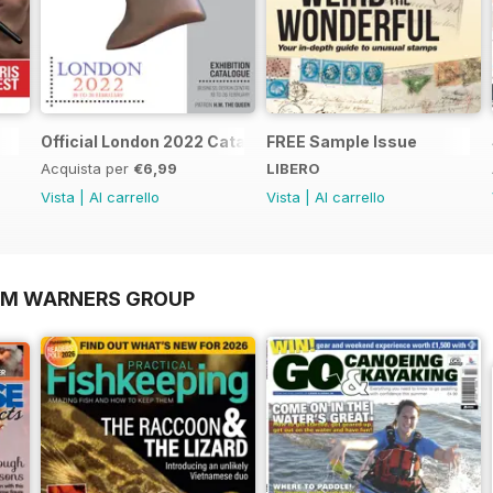
Official London 2022 Catalogue
FREE Sample Issue
Acquista per
€6,99
LIBERO
Vista
|
Al carrello
Vista
|
Al carrello
OM WARNERS GROUP