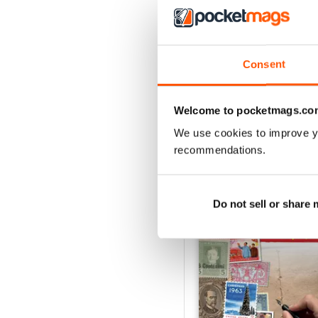
August 2026
Consent
Acquista per
€7,99
Vista
|
Al carrello
Welcome to pocketmags.co
We use cookies to improve y
recommendations.
SPECIAL EDITIONS
Do not sell or share