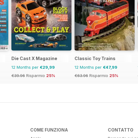
Die Cast X Magazine
Classic Toy Trains
12 Months per
€29,99
12 Months per
€47,99
€39.96
Risparmio
25%
€63.96
Risparmio
25%
COME FUNZIONA
CONTATTO