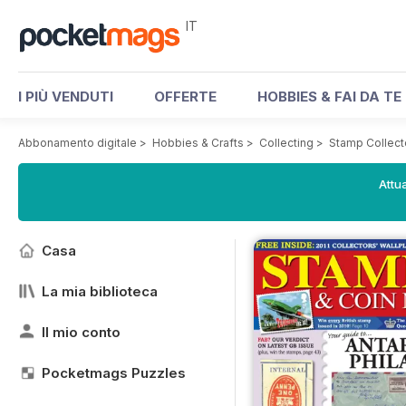
IT
I PIÙ VENDUTI
OFFERTE
HOBBIES & FAI DA TE
Abbonamento digitale
>
Hobbies & Crafts
>
Collecting
>
Stamp Collect
Attua
Casa
La mia biblioteca
Il mio conto
Pocketmags Puzzles