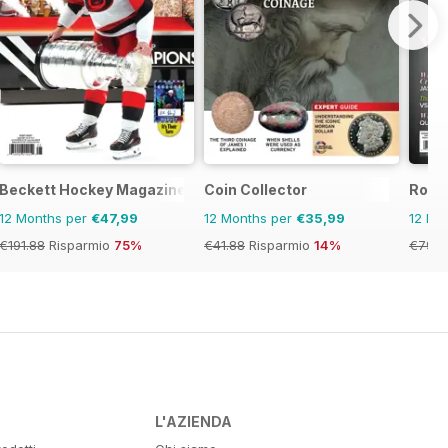
Beckett Hockey Magazine
Coin Collector
Rock
12 Months per
€47,99
12 Months per
€35,99
12 Mo
€191.88
Risparmio
75%
€41.88
Risparmio
14%
€79.9
L'AZIENDA