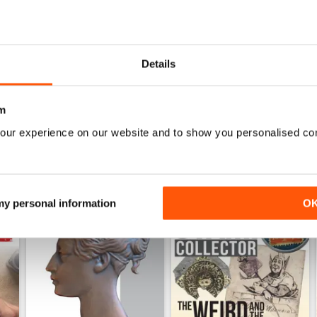
July 2026
June 2026
Details
Acquista per
€7,99
Acquista per
€7,99
Vista
|
Al carrello
Vista
|
Al carrello
m
our experience on our website and to show you personalised co
 my personal information
O