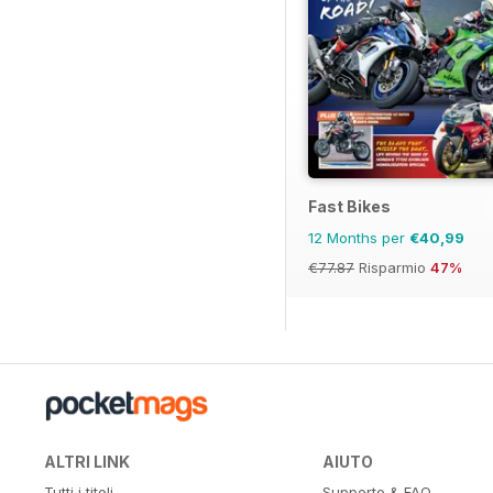
Fast Bikes
12 Months per
€40,99
€77.87
Risparmio
47%
ALTRI LINK
AIUTO
Tutti i titoli
Supporto & FAQ