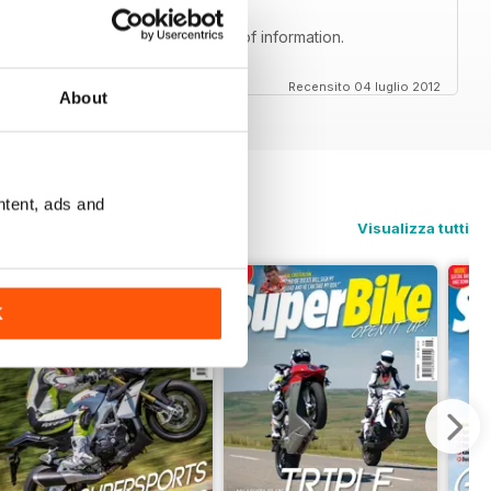
rs with fantastic humor and loads of information.
Recensito 04 luglio 2012
About
ntent, ads and
Visualizza tutti
K