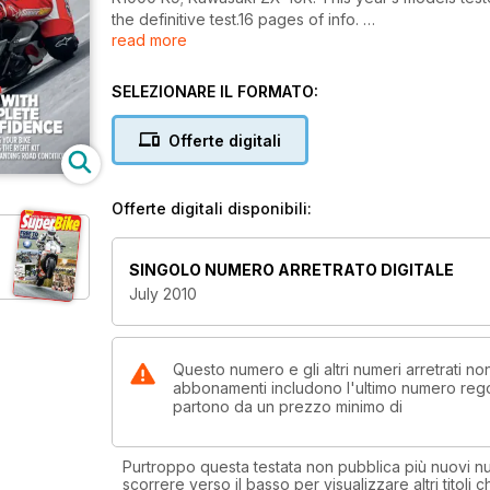
the definitive test.16 pages of info.
read more
FIRST RIDE: Suzuki GSX1250FA. The old Suzuki Bandit
SELEZIONARE IL FORMATO:
LONG TERM TEST BIKE REPORTSBMW R1200GS; BMW
Offerte digitali
SHANE BYRNE:The man called Shakey recalls his Bra
ARE YOU BEING RIPPED OFF? We investigate bike pri
Offerte digitali disponibili:
SINGOLO NUMERO ARRETRATO DIGITALE
July 2010
Questo numero e gli altri numeri arretrati 
abbonamenti includono l'ultimo numero rego
partono da un prezzo minimo di
Purtroppo questa testata non pubblica più nuovi num
scorrere verso il basso per visualizzare altri titoli