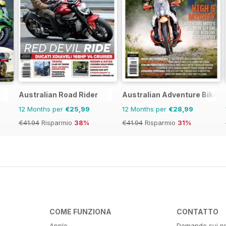
Australian Road Rider
Australian Adventure Bike
12 Months per
€25,99
12 Months per
€28,99
€41.94
Risparmio
38%
€41.94
Risparmio
31%
COME FUNZIONA
CONTATTO
Apple
Domande sui pr