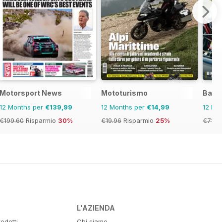
Motorsport News
Mototurismo
Back
12 Months per
€139,99
12 Months per
€14,99
12 Mo
€199.60
Risparmio
30%
€19.96
Risparmio
25%
€71.8
L'AZIENDA
odotti
Chi siamo