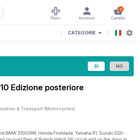
0
Plus+
Accesso
Carrello
CATEGORIE
10 Edizione posteriore
Aviation & Transport
(
Motorcycles
)
test.BMW S1000RR; Honda Fireblade; Yamaha R1; Suzuki GSX-
d on road then at Brands Hatch GP circuit and on the dyno in