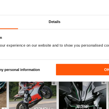
Love this magazine! Great team of writers and ride
Details
m
our experience on our website and to show you personalised co
 my personal information
O