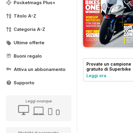
Pocketmags Plus+
Titolo A-Z
Categoria A-Z
Ultime offerte
Buoni regalo
Provate un
campione
Attiva un abbonamento
gratuito
di Superbike
Magazine
Leggi ora
Supporto
Leggi ovunque
Modalità di pagamento