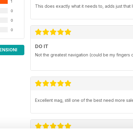
1
This does exactly what it needs to, adds just that l
0
0
0
DO IT
ENSIONI
Not the greatest navigation (could be my fingers 
Excellent mag, still one of the best need more sale