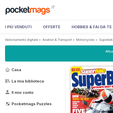
IT
I PIÙ VENDUTI
OFFERTE
HOBBIES & FAI DA TE
Abbonamento digitale
>
Aviation & Transport
>
Motorcycles
>
Superbik
Attua
Casa
La mia biblioteca
Il mio conto
Pocketmags Puzzles