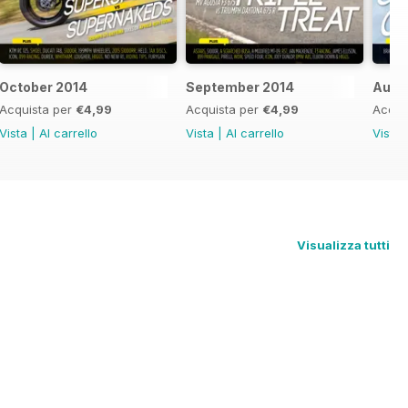
October 2014
September 2014
Augu
Acquista per
€4,99
Acquista per
€4,99
Acqui
Vista
|
Al carrello
Vista
|
Al carrello
Vista
Visualizza tutti