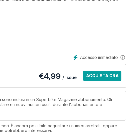
 gets a makeover. This is the launch report test ride.
 S1000RR; Kawasaki ZX-10R; Suzuki GS-R600.
nds Hatch WSB wildcard double win. With centre spread pic.
ce rises and find out why they’ve gone up so much.
Accesso immediato
€
4,99
ACQUISTA ORA
/ issue
non sono inclusi in un Superbike Magazine abbonamento. Gli
lare e i nuovi numeri usciti durante l'abbonamento e
eri. È ancora possibile acquistare i numeri arretrati, oppure
 che potrebbero interessarvi.