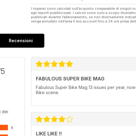
I risparmi sono calcolati sull'acquisto comparabile di singoli
agli importi pubblicizzati. I calcoli sono solo a scopo illustrati
pubblicati durante l'abbonamento, se non diversamente indic
venga annullato nell'area Il mio account fino a 24 ore prima d
Recensioni
/5
FABULOUS SUPER BIKE MAG
Fabulous Super Bike Mag 13 issues per year, now in
Bike scene.
 dei
6
LIKE LIKE !!