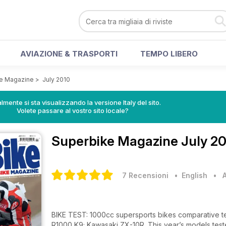
AVIAZIONE & TRASPORTI
TEMPO LIBERO
e Magazine
>
July 2010
lmente si sta visualizzando la versione Italy del sito.
Volete passare al vostro sito locale?
Superbike Magazine
July 20
7 Recensioni
• English
•
BIKE TEST: 1000cc supersports bikes comparative 
R1000 K9; Kawasaki ZX-10R. This year’s models teste