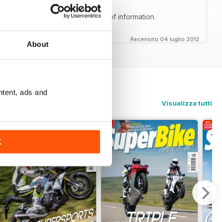
rs with fantastic humor and loads of information.
Recensito 04 luglio 2012
About
ntent, ads and
Visualizza tutti
K