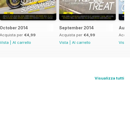
October 2014
September 2014
Augu
Acquista per
€4,99
Acquista per
€4,99
Acqui
Vista
|
Al carrello
Vista
|
Al carrello
Vista
Visualizza tutti