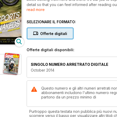
detail so that you can feel informed after reading o
read more
for the last ten years, the calls where grown men pret
hilarious. Like watching a man dressed as a gorilla 
more candid than others and it can be frustrating for
SELEZIONARE IL FORMATO:
anywhere. Ah well, I suppose if ever there was a tim
there for when Yamaha finally decide to tell everyo
Offerte digitali
Offerte digitali disponibili:
SINGOLO NUMERO ARRETRATO DIGITALE
October 2014
Questo numero e gli altri numeri arretrati 
abbonamenti includono l'ultimo numero rego
partono da un prezzo minimo di
Purtroppo questa testata non pubblica più nuovi num
scorrere verso il basso per visualizzare altri titoli