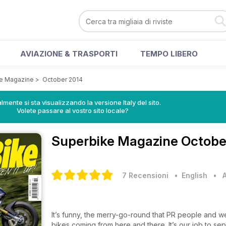
AVIAZIONE & TRASPORTI
TEMPO LIBERO
e Magazine
>
October 2014
lmente si sta visualizzando la versione Italy del sito.
Volete passare al vostro sito locale?
Superbike Magazine
October
7 Recensioni
• English
•
It’s funny, the merry-go-round that PR people and we
bikes coming from here and there. It’s our job to 