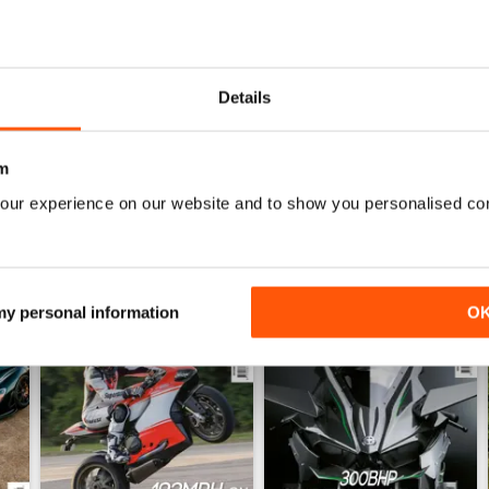
Love this magazine! Great team of writers and ride
Details
m
our experience on our website and to show you personalised co
 my personal information
O