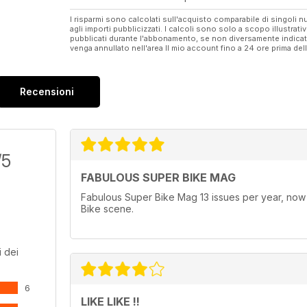
I risparmi sono calcolati sull'acquisto comparabile di singoli
agli importi pubblicizzati. I calcoli sono solo a scopo illustrati
pubblicati durante l'abbonamento, se non diversamente indic
venga annullato nell'area Il mio account fino a 24 ore prima d
Recensioni
/5
FABULOUS SUPER BIKE MAG
Fabulous Super Bike Mag 13 issues per year, now in
Bike scene.
 dei
6
LIKE LIKE !!