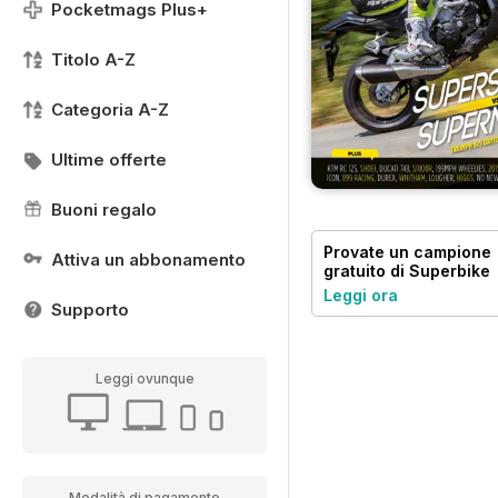
Pocketmags Plus+
Titolo A-Z
Categoria A-Z
Ultime offerte
Buoni regalo
Provate un
campione
Attiva un abbonamento
gratuito
di Superbike
Magazine
Leggi ora
Supporto
Leggi ovunque
Modalità di pagamento