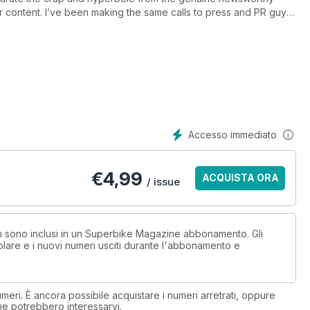
ur content. I’ve been making the same calls to press and PR guys
end something that exists doesn’t exist. It’s frustratingly
trying to play the drums for chocolate. Some manufacturers are
 both parties who are trying to achieve the same thing to get
e to direct you to our website, it’d be now. Keep an eye out on
ne about the new R1, and other motorbikes, of course.
Accesso immediato
€
4,99
ACQUISTA ORA
/ issue
non sono inclusi in un Superbike Magazine abbonamento. Gli
lare e i nuovi numeri usciti durante l'abbonamento e
eri. È ancora possibile acquistare i numeri arretrati, oppure
 che potrebbero interessarvi.