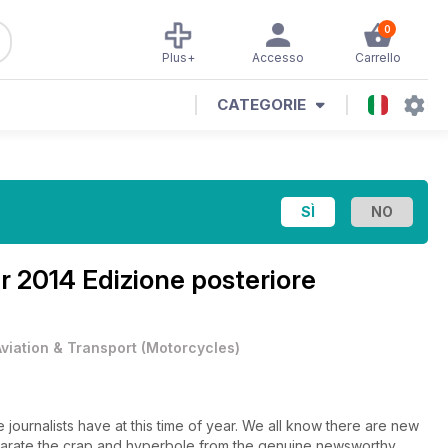
0
Plus+
Accesso
Carrello
CATEGORIE
 2014 Edizione posteriore
Aviation & Transport
(
Motorcycles
)
 journalists have at this time of year. We all know there are new
separate the crap and hyperbole from the genuine newsworthy