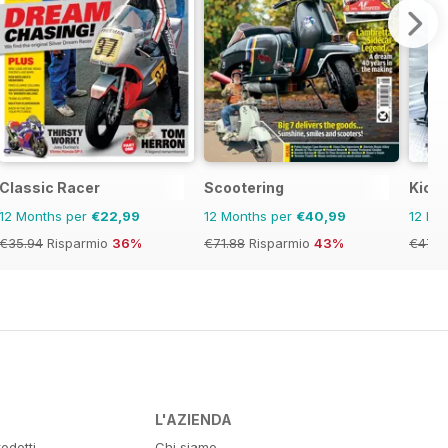
Classic Racer
Scootering
Kick
12 Months per
€22,99
12 Months per
€40,99
12 Mo
€35.94
Risparmio
36%
€71.88
Risparmio
43%
€47.9
L'AZIENDA
odotti
Chi siamo