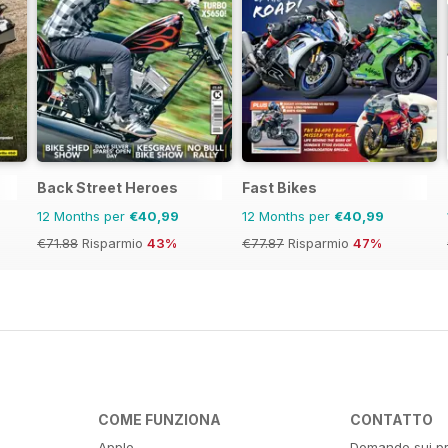
Back Street Heroes
Fast Bikes
12 Months per
€40,99
12 Months per
€40,99
€71.88
Risparmio
43%
€77.87
Risparmio
47%
COME FUNZIONA
CONTATTO
Apple
Domande sui pr