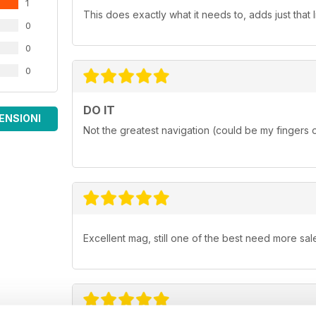
1
This does exactly what it needs to, adds just that l
0
0
0
DO IT
ENSIONI
Not the greatest navigation (could be my fingers 
Excellent mag, still one of the best need more sale