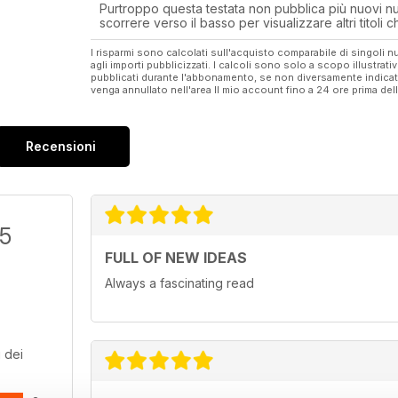
Purtroppo questa testata non pubblica più nuovi num
scorrere verso il basso per visualizzare altri titoli
I risparmi sono calcolati sull'acquisto comparabile di singoli
agli importi pubblicizzati. I calcoli sono solo a scopo illustrati
pubblicati durante l'abbonamento, se non diversamente indic
venga annullato nell'area Il mio account fino a 24 ore prima d
Recensioni
/5
FULL OF NEW IDEAS
Always a fascinating read
 dei