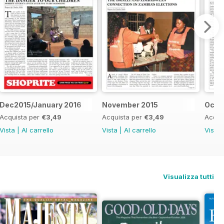
Dec2015/January 2016
November 2015
Octo
Acquista per
€3,49
Acquista per
€3,49
Acqui
Vista
|
Al carrello
Vista
|
Al carrello
Vista
Visualizza tutti