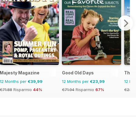
Majesty Magazine
Good Old Days
This 
12 Months per
€39,99
12 Months per
€23,99
12 Mo
€71.88
Risparmio
44%
€71.94
Risparmio
67%
€23.9