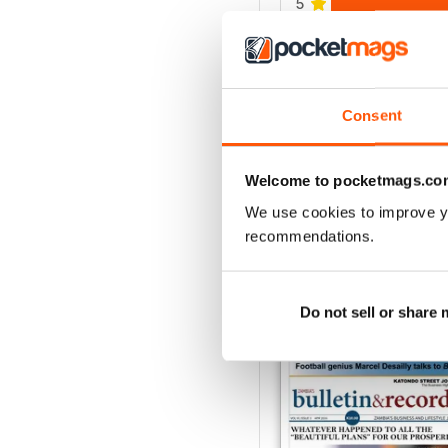
5
4
3
2
Consent
1
Welcome to pocketmags.co
VISUALIZZA LE REC
We use cookies to improve y
recommendations.
Do not sell or share
EDIZIONI INDIETRO