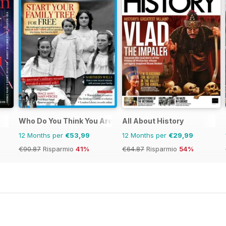
Who Do You Think You Are?
All About History
12 Months per
€53,99
12 Months per
€29,99
€90.87
Risparmio
41%
€64.87
Risparmio
54%