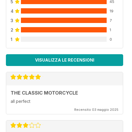
5
45
4
19
3
7
2
1
1
0
VISUALIZZA LE RECENSIONI
THE CLASSIC MOTORCYCLE
all perfect
Recensito 03 maggio 2025