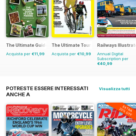
The Ultimate Guide to Carp Fishing
The Ultimate Tour Guide - 100% Unoffic
Railways Illustra
Acquista per
€11,99
Acquista per
€10,99
Annual Digital
Subscription per
€40,99
€71.88
Risparmio
4
POTRESTE ESSERE INTERESSATI
Visualizza tutti
ANCHE A
EXTRA
20% OFF