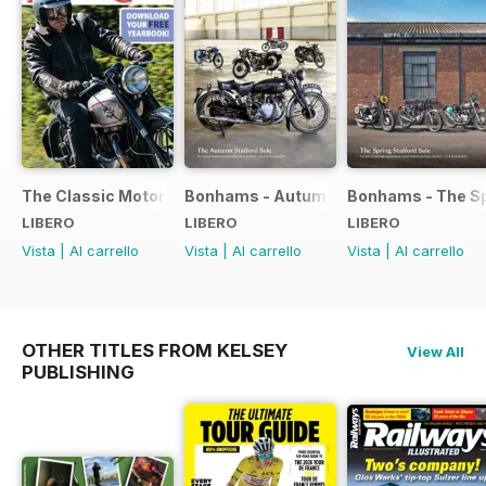
The Classic Motorcycle Yearbook FREE ISSUE
Bonhams - Autumn 2019 Stafford Sale
Bonhams - The Sp
LIBERO
LIBERO
LIBERO
Vista
|
Al carrello
Vista
|
Al carrello
Vista
|
Al carrello
OTHER TITLES FROM KELSEY
View All
PUBLISHING