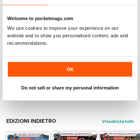
like it,been reading this for centuries,regards from
Berlin
Welcome to pocketmags.com
Recensito 14 dicembre 2020
We use cookies to improve your experience on our
website and to show you personalised content, ads and
recommendations.
THE CLASSIC MOTORCYCLE
Great magazine . Maby more aricles about veteran
OK
bikes
Recensito 24 settembre 2020
Do not sell or share my personal information
EDIZIONI INDIETRO
Visualizza tutti