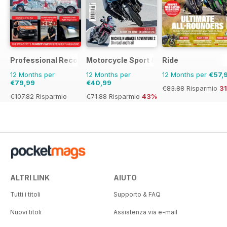
Professional Recovery Magazine
Motorcycle Sport & Leisure
Ride
12 Months per
12 Months per
12 Months per
€57,
€79,99
€40,99
€83.88
Risparmio
3
€107.82
Risparmio
€71.88
Risparmio
43%
26%
ALTRI LINK
AIUTO
Tutti i titoli
Supporto & FAQ
Nuovi titoli
Assistenza via e-mail