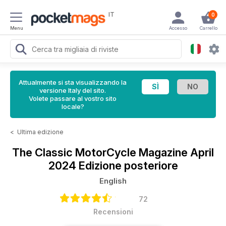
IT
0
Menu
Accesso
Carrello
Attualmente si sta visualizzando la
versione Italy del sito.
Volete passare al vostro sito
locale?
<
Ultima edizione
The Classic MotorCycle Magazine
April
2024 Edizione posteriore
English
72
Recensioni