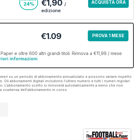
€1,90
ACQUISTA ORA
24%
/
edizione
€1.09
PROVA 1 MESE
aper e oltre 600 altri grandi titoli. Rinnova a €11,99 / mese
riori informazioni
 numeri su un periodo di abbonamento annualizzato e possono variare rispetto
vo. Gli abbonamenti digitali includono l'ultimo numero e tutti i numeri regolari
ato. L'abbonamento scelto si rinnoverà automaticamente a meno che non
ella scadenza dell'abbonamento in corso.