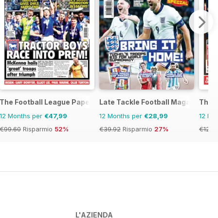
The Football League Paper
Late Tackle Football Magazine
The 
12 Months per
€47,99
12 Months per
€28,99
12 Mo
€99.60
Risparmio
52%
€39.92
Risparmio
27%
€129.
L'AZIENDA