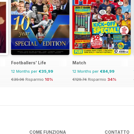
Footballers' Life
Match
12 Months per
€35,99
12 Months per
€84,99
€39.96
Risparmio
10%
€129.74
Risparmio
34%
COME FUNZIONA
CONTATTO