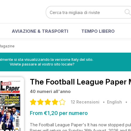
AVIAZIONE & TRASPORTI
TEMPO LIBERO
Magazine
lmente si sta visualizzando la versione Italy del sito.
Volete passare al vostro sito locale?
The Football League Paper
40 numeri all'anno
12 Recensioni
• English
•
From €1,20 per numero
The Football League Paper's It has now stopped pub
Paper will return on Sunday 16th August, 2026 and th