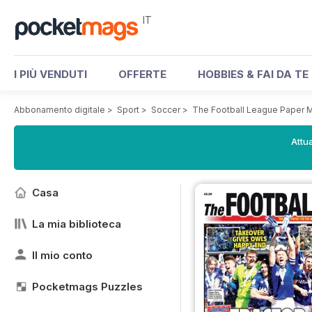
IT
I PIÙ VENDUTI
OFFERTE
HOBBIES & FAI DA TE
Abbonamento digitale
>
Sport
>
Soccer
>
The Football League Paper 
Attua
Casa
La mia biblioteca
Il mio conto
Pocketmags Puzzles