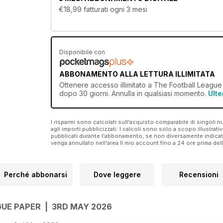
€18,99
fatturati ogni 3 mesi
Disponibile con
ABBONAMENTO ALLA LETTURA ILLIMITATA
Ottenere
accesso illimitato
a The Football League P
dopo 30 giorni. Annulla in qualsiasi momento.
Ulte
I risparmi sono calcolati sull'acquisto comparabile di singoli
agli importi pubblicizzati. I calcoli sono solo a scopo illustrati
pubblicati durante l'abbonamento, se non diversamente indic
venga annullato nell'area Il mio account fino a 24 ore prima d
Perché abbonarsi
Dove leggere
Recensioni
GUE PAPER | 3RD MAY 2026