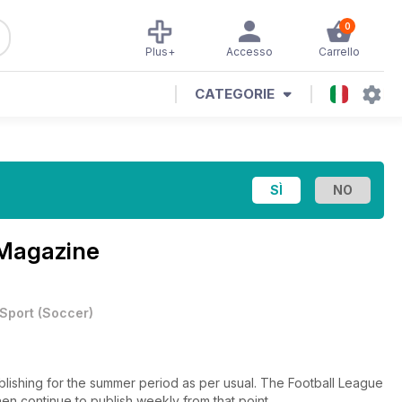
0
Plus+
Accesso
Carrello
CATEGORIE
 Magazine
Sport
(
Soccer
)
lishing for the summer period as per usual. The Football League
en continue to publish weekly from that point.