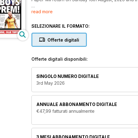
read more
The Football League Paper provides in-depth coverag
reviewing their matches, news, features and stats. P
mid May) in exceptional clarity.
SELEZIONARE IL FORMATO:
Offerte digitali
Offerte digitali disponibili:
SINGOLO NUMERO DIGITALE
3rd May 2026
ANNUALE
ABBONAMENTO DIGITALE
€47,99
fatturati annualmente
3 MESI
ABBONAMENTO DIGITALE