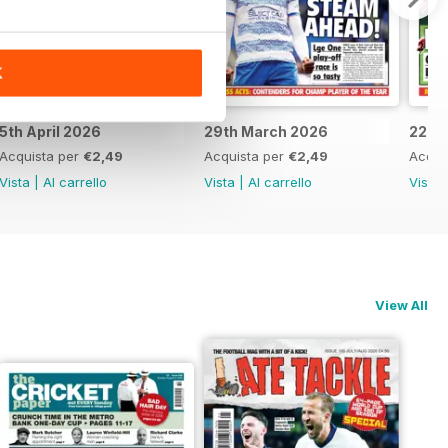
K
5th April 2026
29th March 2026
22nd
Acquista per
€2,49
Acquista per
€2,49
Acqui
Vista
|
Al carrello
Vista
|
Al carrello
Vista
View All