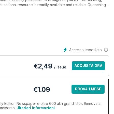
ducational resource is readily available and reliable. Quenching
d supplements that support your daily news needs -
The
ay informed.
 society and better understand the issues and events shaping
igital newspaper subscription is certain to cater to your
Accesso immediato
€
2,49
ACQUISTA ORA
/ issue
€1.09
PROVA 1 MESE
 Edition Newspaper e oltre 600 altri grandi titoli. Rinnova a
i momento.
Ulteriori informazioni