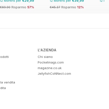
12 Months per
€29,99
12 Months per
€39,99
12 Mo
€69.90
Risparmio
57%
€45.37
Risparmio
12%
L'AZIENDA
odotti
Chi siamo
Pocketmags.com
magazine.co.uk
JellyfishCoNNect.com
lla vendita
dita