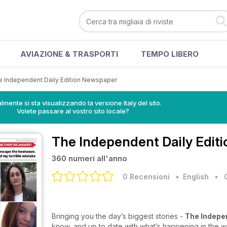
AVIAZIONE & TRASPORTI
TEMPO LIBERO
e Independent Daily Edition Newspaper
lmente si sta visualizzando la versione Italy del sito.
Volete passare al vostro sito locale?
The Independent Daily Edit
360 numeri all'anno
0 Recensioni
• English
•
Bringing you the day’s biggest stories -
The Indepe
know, and up to date with what’s happening in the wor