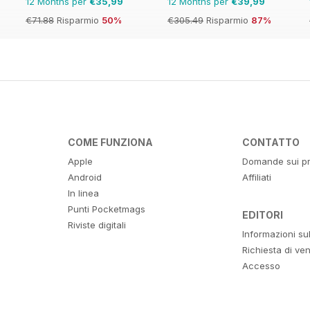
12 Months per
€35,99
12 Months per
€39,99
€71.88
Risparmio
50%
€305.49
Risparmio
87%
COME FUNZIONA
CONTATTO
Apple
Domande sui pr
Android
Affiliati
In linea
Punti Pocketmags
EDITORI
Riviste digitali
Informazioni su
Richiesta di ven
Accesso