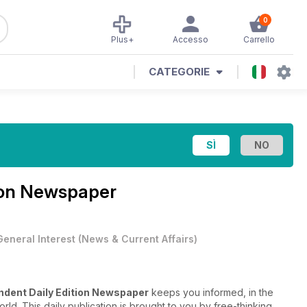
0
Plus+
Accesso
Carrello
CATEGORIE
ion Newspaper
General Interest
(
News & Current Affairs
)
ndent Daily Edition Newspaper
keeps you informed, in the
ld. This daily publication is brought to you by free-thinking,