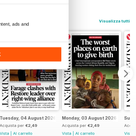
Visualizza tutti
ntent, ads and
K
6
Tuesday, 04 August 2026
Monday, 03 August 2026
Sund
Acquista per
€2,49
Acquista per
€2,49
Acqui
Vista
|
Al carrello
Vista
|
Al carrello
Vista