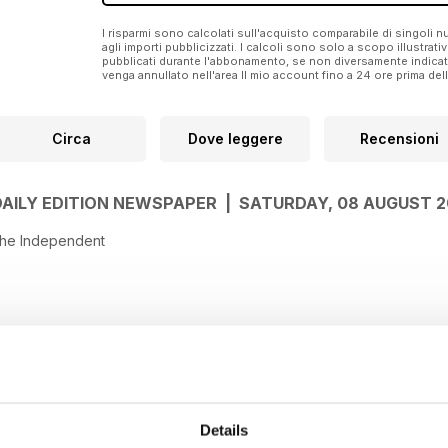
I risparmi sono calcolati sull'acquisto comparabile di singoli
agli importi pubblicizzati. I calcoli sono solo a scopo illustrati
pubblicati durante l'abbonamento, se non diversamente indic
venga annullato nell'area Il mio account fino a 24 ore prima d
Circa
Dove leggere
Recensioni
DAILY EDITION NEWSPAPER | SATURDAY, 08 AUGUST 
The Independent
Details