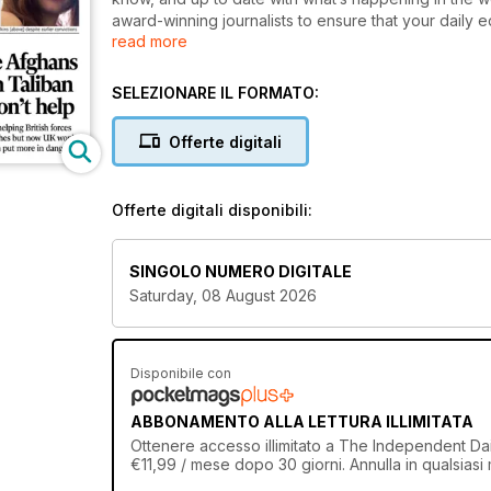
award-winning journalists to ensure that your daily e
read more
your thirst for knowledge with succinct articles an
Independent
is a must-have for those looking to st
SELEZIONARE IL FORMATO:
If you like to keep your fingers on the pulse of
the world we live in every day - an Independent d
Offerte digitali
needs.
Offerte digitali disponibili:
SINGOLO NUMERO DIGITALE
Saturday, 08 August 2026
Disponibile con
ABBONAMENTO ALLA LETTURA ILLIMITATA
Ottenere
accesso illimitato
a The Independent Daily
€11,99 / mese dopo 30 giorni. Annulla in qualsias