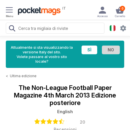
IT
0
Menu
Accesso
Carrello
Attualmente si sta visualizzando la
versione Italy del sito.
Volete passare al vostro sito
locale?
<
Ultima edizione
The Non-League Football Paper
Magazine
4th March 2013 Edizione
posteriore
English
20
Recensioni