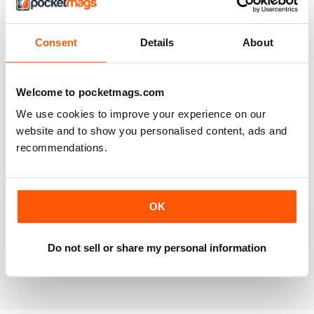
Consent
Details
About
BEST MAG FOR NON LEAGUE PLAYERS
Welcome to pocketmags.com
Best Mag for Non League Players making the
headlines.
We use cookies to improve your experience on our
Recensito 25 febbraio 2021
website and to show you personalised content, ads and
recommendations.
THE NON-LEAGUE FOOTBALL PAPER
OK
Very interesting detailed paper for Non League
enthusiast.From time to time distribution problems but
now buy On Line
Do not sell or share my personal information
Recensito 27 marzo 2020