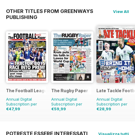
OTHER TITLES FROM GREENWAYS
View All
PUBLISHING
The Football League Paper
The Rugby Paper
Late Tackle Footb
Annual Digital
Annual Digital
Annual Digital
Subscription per
Subscription per
Subscription per
€47,99
€59,99
€28,99
€99.60
Risparmio
€129.48
Risparmio
€39.92
Risparmio
52%
54%
27%
POTRESTE ESSERE INTERESSATI
Visualizza tutti