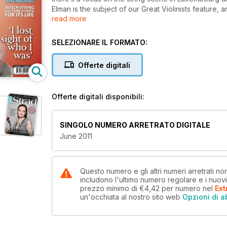
Elman is the subject of our Great Violinists feature
read more
Shostakovich’s Piano Quintet.
SELEZIONARE IL FORMATO:
Offerte digitali
Offerte digitali disponibili:
SINGOLO NUMERO ARRETRATO DIGITALE
June 2011
Questo numero e gli altri numeri arretrati 
includono l'ultimo numero regolare e i nuov
prezzo minimo di
€4,42
per numero
nel
Ext
un'occhiata al nostro sito web
Opzioni di 