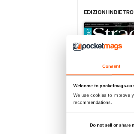
EDIZIONI INDIETRO
Consent
Welcome to pocketmags.co
We use cookies to improve y
recommendations.
July 2026
Acquista per
€6,99
Do not sell or share
Vista
|
Al carrello