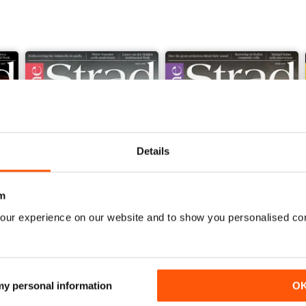
Details
m
our experience on our website and to show you personalised co
June 2026 and Accessories 2026
May 2026 and Degrees 202
Acquista per
€6,99
Acquista per
€6,99
 my personal information
O
Vista
|
Al carrello
Vista
|
Al carrello