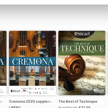
remona 2023 brochure
Cremona 2020 supplement
The Best of Technique
LIBERO
Acquista per
€33,99