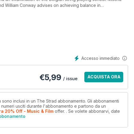
, and William Conway advises on achieving balance in
Accesso immediato
€
5,99
ACQUISTA ORA
/ issue
non sono inclusi in un The Strad abbonamento. Gli abbonamenti
i numeri usciti durante l'abbonamento e partono da un
ra 20% Off - Music & Film
offer.
. Se volete abbonarvi, date
abbonamento