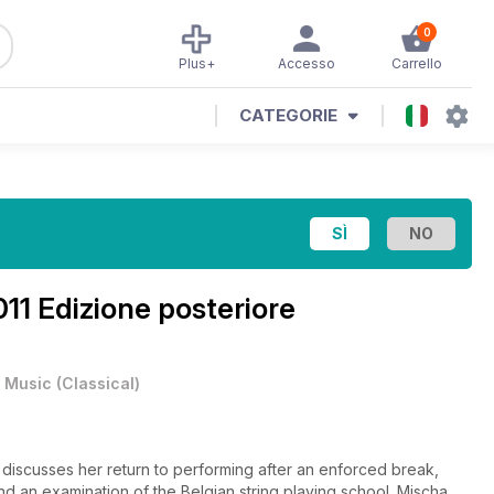
0
Plus+
Accesso
Carrello
CATEGORIE
11 Edizione posteriore
•
Music
(
Classical
)
n discusses her return to performing after an enforced break,
nd an examination of the Belgian string playing school. Mischa