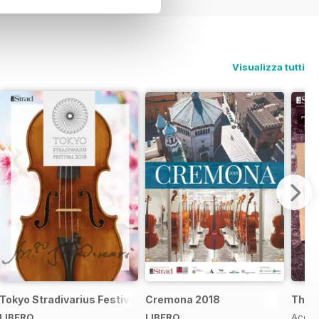
Visualizza tutti
Tokyo Stradivarius Festival 2018
Cremona 2018
The B
LIBERO
LIBERO
Acqui