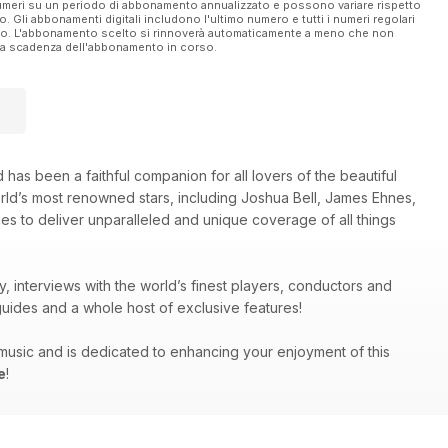
 numeri su un periodo di abbonamento annualizzato e possono variare rispetto
vo. Gli abbonamenti digitali includono l'ultimo numero e tutti i numeri regolari
ato. L'abbonamento scelto si rinnoverà automaticamente a meno che non
ella scadenza dell'abbonamento in corso.
 has been a faithful companion for all lovers of the beautiful
orld’s most renowned stars, including Joshua Bell, James Ehnes,
es to deliver unparalleled and unique coverage of all things
y, interviews with the world’s finest players, conductors and
uides and a whole host of exclusive features!
g music and is dedicated to enhancing your enjoyment of this
e
!