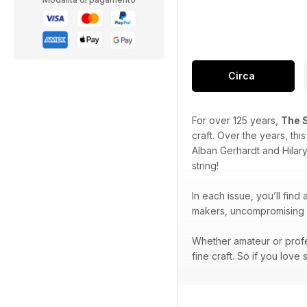
Circa
For over 125 years,
The 
craft. Over the years, th
Alban Gerhardt and Hilar
string!
In each issue, you’ll find
makers, uncompromising p
Whether amateur or profe
fine craft. So if you love 