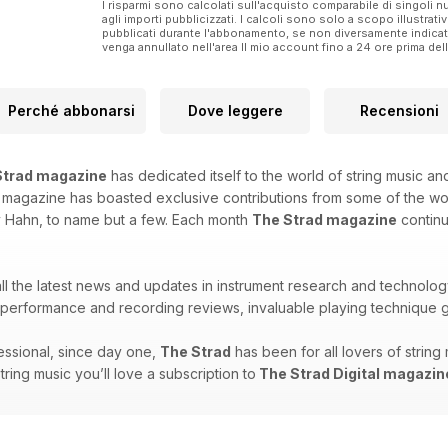
I risparmi sono calcolati sull'acquisto comparabile di singoli
agli importi pubblicizzati. I calcoli sono solo a scopo illustrati
pubblicati durante l'abbonamento, se non diversamente indic
venga annullato nell'area Il mio account fino a 24 ore prima d
Perché abbonarsi
Dove leggere
Recensioni
Strad magazine
has dedicated itself to the world of string music and
is magazine has boasted exclusive contributions from some of the w
y Hahn, to name but a few. Each month
The Strad magazine
continu
 all the latest news and updates in instrument research and technolog
erformance and recording reviews, invaluable playing technique g
ssional, since day one,
The Strad
has been for all lovers of strin
string music you’ll love a subscription to
The Strad Digital magazin