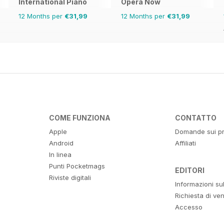
International Piano
Opera Now
12 Months per
€31,99
12 Months per
€31,99
COME FUNZIONA
CONTATTO
Apple
Domande sui pr
Android
Affiliati
In linea
Punti Pocketmags
EDITORI
Riviste digitali
Informazioni su
Richiesta di ven
Accesso