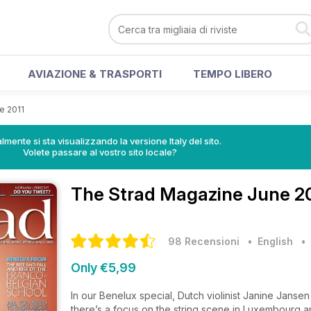
AVIAZIONE & TRASPORTI
TEMPO LIBERO
e 2011
lmente si sta visualizzando la versione Italy del sito.
Volete passare al vostro sito locale?
The Strad Magazine
June 20
98 Recensioni
• English
Only €5,99
In our Benelux special, Dutch violinist Janine Janse
there’s a focus on the string scene in Luxembourg a