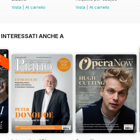
Vista
|
Al carrello
Vista
|
Al carrello
 INTERESSATI ANCHE A
A
F