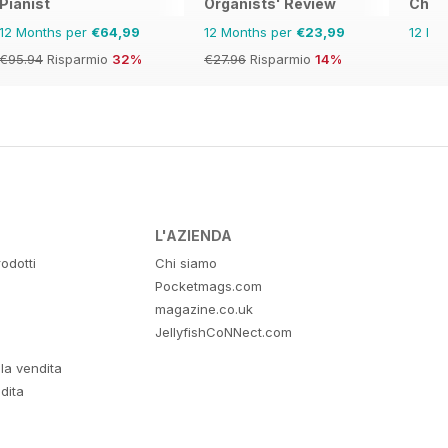
Pianist
Organists' Review
Choir
12 Months per
€64,99
12 Months per
€23,99
12 Mo
€95.94
Risparmio
32%
€27.96
Risparmio
14%
L'AZIENDA
odotti
Chi siamo
Pocketmags.com
magazine.co.uk
JellyfishCoNNect.com
lla vendita
dita