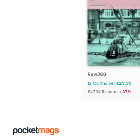
Row360
12 Months per
€29,99
€47.94
Risparmio
37%