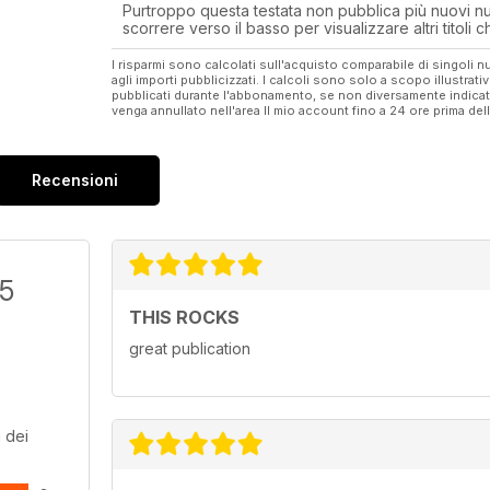
Purtroppo questa testata non pubblica più nuovi num
scorrere verso il basso per visualizzare altri titoli
I risparmi sono calcolati sull'acquisto comparabile di singoli
agli importi pubblicizzati. I calcoli sono solo a scopo illustrati
pubblicati durante l'abbonamento, se non diversamente indic
venga annullato nell'area Il mio account fino a 24 ore prima d
Recensioni
/5
THIS ROCKS
great publication
 dei