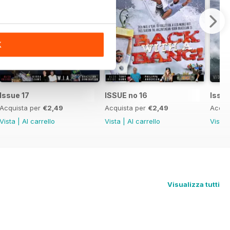
K
Issue 17
ISSUE no 16
Issue
Acquista per
€2,49
Acquista per
€2,49
Acqui
Vista
|
Al carrello
Vista
|
Al carrello
Vista
Visualizza tutti