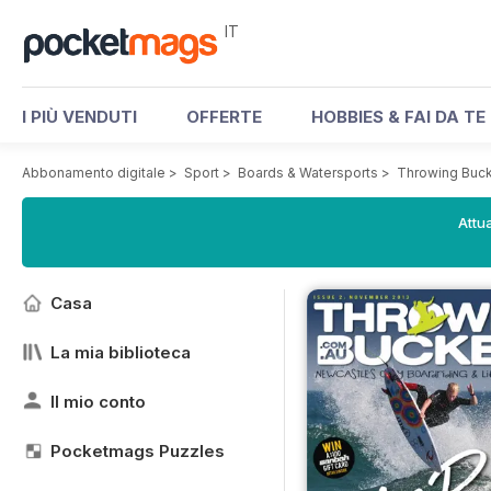
IT
I PIÙ VENDUTI
OFFERTE
HOBBIES & FAI DA TE
Abbonamento digitale
>
Sport
>
Boards & Watersports
>
Throwing Buc
Attua
Casa
La mia biblioteca
Il mio conto
Pocketmags Puzzles