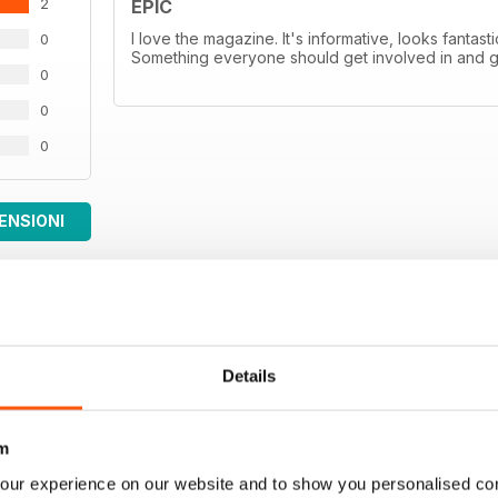
2
EPIC
I love the magazine. It's informative, looks fantas
0
Something everyone should get involved in and 
0
0
0
ENSIONI
Details
m
our experience on our website and to show you personalised co