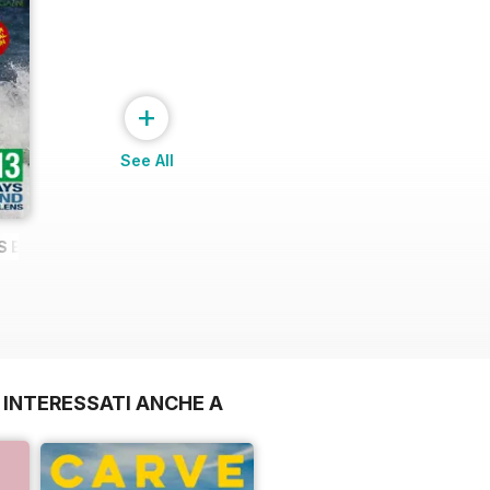
+
See All
YS BEHIND A LONG LENS
 INTERESSATI ANCHE A