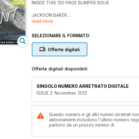
INSIDE THIS 120-PAGE BUMPER ISSUE
JACKSON BAKER
read more
JYE BYRNES
TERRY McKENNA'S BOARDROOM
MATTARA CLASSIC
SELEZIONARE IL FORMATO:
BAR REEF FUNDRAISER
SANBAH-BILLABONG STORE OPENING
Offerte digitali
JETWAVES
+ MUCH MORE
Offerte digitali disponibili:
ON SALE ON FRIDAY> NOVEMBER 28
Avalable in iTunes, google play, kindle fire & pock
SINGOLO NUMERO ARRETRATO DIGITALE
ISSUE 2: November 2013
Questo numero e gli altri numeri arretrati n
abbonamenti includono l'ultimo numero rego
partono da un prezzo minimo di