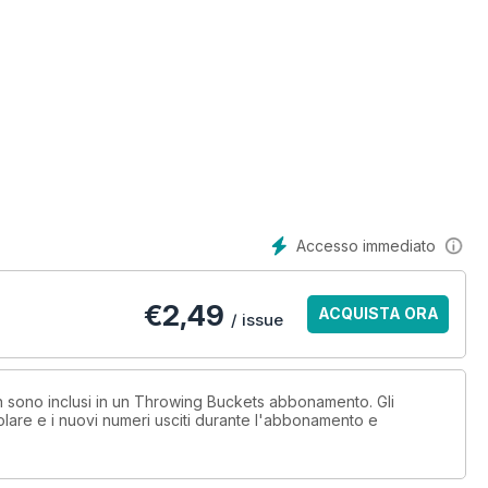
Accesso immediato
etmags.com - only $2.99
€
2,49
ACQUISTA ORA
/ issue
on sono inclusi in un Throwing Buckets abbonamento. Gli
lare e i nuovi numeri usciti durante l'abbonamento e