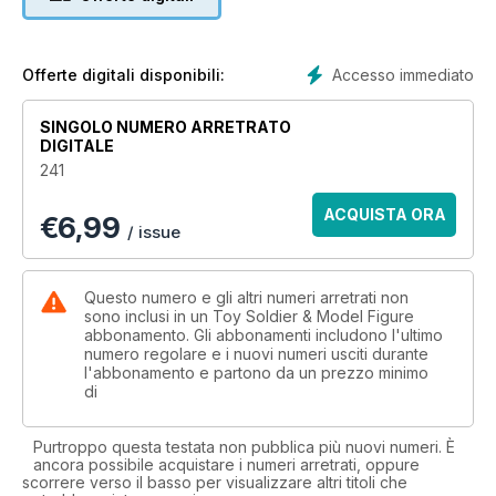
experiences. The Toy Soldier Museum’s James H. Hillestad
draws from his pride in his Norwegian heritage and his
passion for military miniatures to combine history and
collecting in an article titled “The Vikings Are Com-ing!”
Accesso immediato
Offerte digitali disponibili:
“Tiger Hunt Fit for a King” is John Lord Booth II’s account of
researching British King George V’s epic tiger hunt in Nepal in
SINGOLO NUMERO ARRETRATO
1911 to re-create the royal event in miniature. Amazing
DIGITALE
artifacts from the writer’s collection help illustrate his chronicle
241
of history and diorama construction.
Nick Breul shares his lifelong “Collector’s Story.” His wide-
ACQUISTA ORA
€
6,99
ranging interests include police ﬁgures due to his career in
/ issue
law enforcement. As usual, there’s lots more in store in this
edition, so please start turning the pages, enjoy and, as
always, happy collecting!
Questo numero e gli altri numeri arretrati non
sono inclusi in un Toy Soldier & Model Figure
abbonamento. Gli abbonamenti includono l'ultimo
numero regolare e i nuovi numeri usciti durante
l'abbonamento e partono da un prezzo minimo
di
Purtroppo questa testata non pubblica più nuovi numeri. È
ancora possibile acquistare i numeri arretrati, oppure
scorrere verso il basso per visualizzare altri titoli che