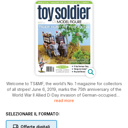
Welcome to TS&MF, the world’s No. 1 magazine for collectors
of all stripes! June 6, 2019, marks the 75th anniversary of the
World War II Allied D-Day invasion of German-occupied
read more
France. Readers will notice how the historic milestone is
commemorated in various fashions as this edition unfolds.
However, the main way the event is being memorialized is via
SELEZIONARE IL FORMATO:
contributor Stephen Dritz’s personalized and riveting account
of his own U.S. Navy sailor grandfather’s wartime
Offerte digitali