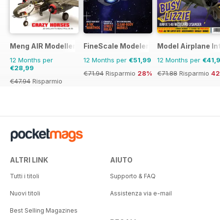
Meng AIR Modeller
FineScale Modeler
Model Airplane In
12 Months per
12 Months per
€51,99
12 Months per
€41,
€28,99
€71.94
Risparmio
28%
€71.88
Risparmio
4
€47.94
Risparmio
40%
ALTRI LINK
AIUTO
Tutti i titoli
Supporto & FAQ
Nuovi titoli
Assistenza via e-mail
Best Selling Magazines