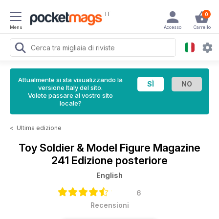
IT
0
Menu
Accesso
Carrello
Attualmente si sta visualizzando la
versione Italy del sito.
Volete passare al vostro sito
locale?
<
Ultima edizione
Toy Soldier & Model Figure Magazine
241 Edizione posteriore
English
6
Recensioni