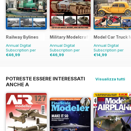
Railway Bylines
Military Modelcraft International
Model Car Truck 
Annual Digital
Annual Digital
Annual Digital
Subscription per
Subscription per
Subscription per
€46,99
€46,99
€14,99
€59.88
Risparmio
€59.88
Risparmio
€19.96
Risparmio
2
22%
22%
POTRESTE ESSERE INTERESSATI
Visualizza tutti
ANCHE A