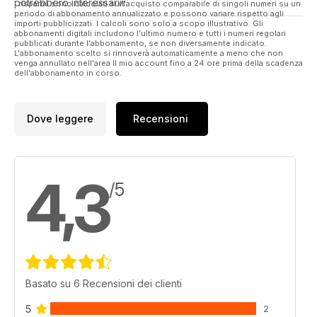
potrebbero interessarvi.
I risparmi sono calcolati sull'acquisto comparabile di singoli numeri su un
periodo di abbonamento annualizzato e possono variare rispetto agli
importi pubblicizzati. I calcoli sono solo a scopo illustrativo. Gli
abbonamenti digitali includono l'ultimo numero e tutti i numeri regolari
pubblicati durante l'abbonamento, se non diversamente indicato.
L'abbonamento scelto si rinnoverà automaticamente a meno che non
venga annullato nell'area Il mio account fino a 24 ore prima della scadenza
dell'abbonamento in corso.
Dove leggere
Recensioni
4,3
/5
Basato su 6 Recensioni dei clienti
5
2