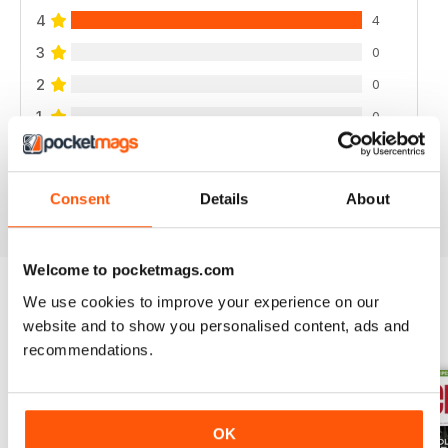
4
4
3
0
2
0
1
0
VISUALIZZA LE RECENSIONI
Consent
Details
About
Welcome to pocketmags.com
We use cookies to improve your experience on our
EDIZIONI INDIETRO
website and to show you personalised content, ads and
Visualizza tutti
recommendations.
OK