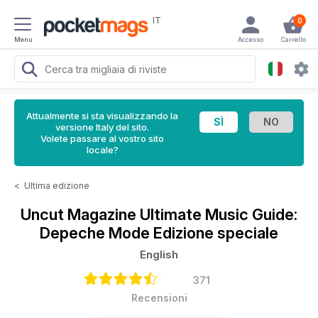
IT
0
Menu
Accesso
Carrello
Attualmente si sta visualizzando la
versione Italy del sito.
Volete passare al vostro sito
locale?
<
Ultima edizione
Uncut Magazine
Ultimate Music Guide:
Depeche Mode Edizione speciale
English
371
Recensioni