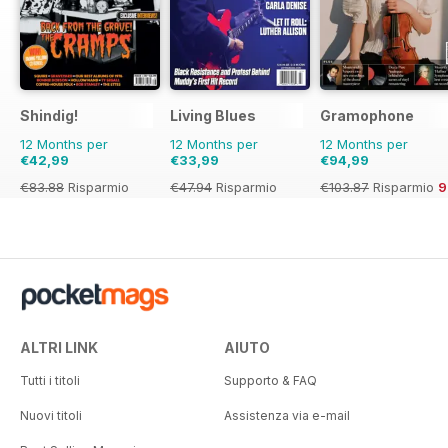
Shindig!
Living Blues
Gramophone
12 Months per
12 Months per
12 Months per
€42,99
€33,99
€94,99
€83.88
Risparmio
€47.94
Risparmio
€103.87
Risparmio
49%
29%
ALTRI LINK
AIUTO
Tutti i titoli
Supporto & FAQ
Nuovi titoli
Assistenza via e-mail