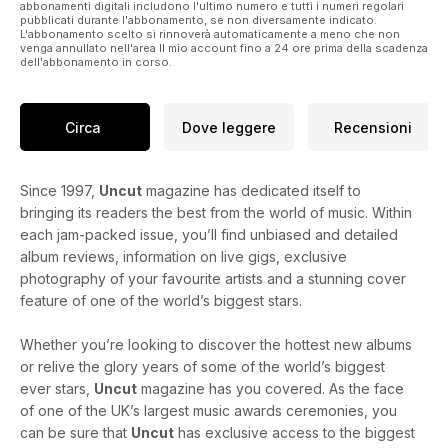
abbonamenti digitali includono l'ultimo numero e tutti i numeri regolari
pubblicati durante l'abbonamento, se non diversamente indicato.
L'abbonamento scelto si rinnoverà automaticamente a meno che non
venga annullato nell'area Il mio account fino a 24 ore prima della scadenza
dell'abbonamento in corso.
Circa
Dove leggere
Recensioni
Since 1997,
Uncut
magazine has dedicated itself to
bringing its readers the best from the world of music. Within
each jam-packed issue, you’ll find unbiased and detailed
album reviews, information on live gigs, exclusive
photography of your favourite artists and a stunning cover
feature of one of the world’s biggest stars.
Whether you’re looking to discover the hottest new albums
or relive the glory years of some of the world’s biggest
ever stars,
Uncut
magazine has you covered. As the face
of one of the UK’s largest music awards ceremonies, you
can be sure that
Uncut
has exclusive access to the biggest