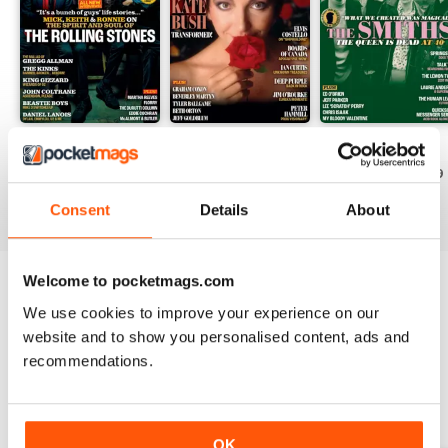
August 2026
July 2026
June 2026
Acquista per
€6,99
Acquista per
€6,99
Acquista per
€6,99
Vista
|
Al carrello
Vista
|
Al carrello
Vista
|
Al carrello
Consent
Details
About
Welcome to pocketmags.com
Provate un
campione gratuito
di Uncut
We use cookies to improve your experience on our
website and to show you personalised content, ads and
Leggi ora
recommendations.
SPECIAL EDITIONS
Visualizza tutti
OK