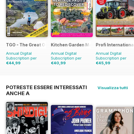
TGO - The Great Outdoors Magazine
Kitchen Garden Magazine
Profi Internationa
Annual Digital
Annual Digital
Annual Digital
Subscription per
Subscription per
Subscription per
€44,99
€40,99
€45,99
€77.87
Risparmio
€95.88
Risparmio
€77.87
Risparmio
4
42%
57%
POTRESTE ESSERE INTERESSATI
Visualizza tutti
ANCHE A