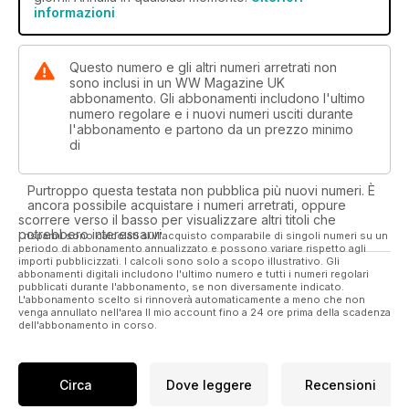
informazioni
Questo numero e gli altri numeri arretrati non
sono inclusi in un WW Magazine UK
abbonamento. Gli abbonamenti includono l'ultimo
numero regolare e i nuovi numeri usciti durante
l'abbonamento e partono da un prezzo minimo
di
Purtroppo questa testata non pubblica più nuovi numeri. È
ancora possibile acquistare i numeri arretrati, oppure
scorrere verso il basso per visualizzare altri titoli che
potrebbero interessarvi.
I risparmi sono calcolati sull'acquisto comparabile di singoli numeri su un
periodo di abbonamento annualizzato e possono variare rispetto agli
importi pubblicizzati. I calcoli sono solo a scopo illustrativo. Gli
abbonamenti digitali includono l'ultimo numero e tutti i numeri regolari
pubblicati durante l'abbonamento, se non diversamente indicato.
L'abbonamento scelto si rinnoverà automaticamente a meno che non
venga annullato nell'area Il mio account fino a 24 ore prima della scadenza
dell'abbonamento in corso.
Circa
Dove leggere
Recensioni