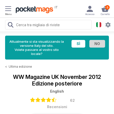
IT
0
Menu
Accesso
Carrello
Attualmente si sta visualizzando la
versione Italy del sito.
Volete passare al vostro sito
locale?
<
Ultima edizione
WW Magazine UK
November 2012
Edizione posteriore
English
62
Recensioni