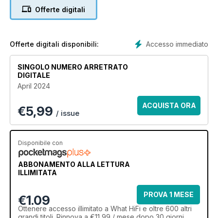
Offerte digitali
Accesso immediato
Offerte digitali disponibili:
SINGOLO NUMERO ARRETRATO
DIGITALE
April 2024
ACQUISTA ORA
€
5,99
/ issue
Disponibile con
ABBONAMENTO ALLA LETTURA
ILLIMITATA
PROVA 1 MESE
€1.09
Ottenere
accesso illimitato
a What HiFi e oltre 600 altri
grandi titoli. Rinnova a €11,99 / mese dopo 30 giorni.