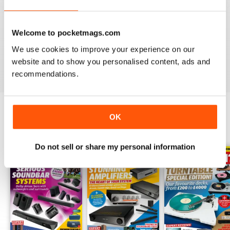
Keep yourself up-to-date with the latest reviews and
articles on everything hi-fi, home cinema, television and
home entertainment with a monthly digital version of
What
Welcome to pocketmags.com
Hi-Fi?
- download the latest magazine to your device and
enjoy immediately today!
We use cookies to improve your experience on our
website and to show you personalised content, ads and
recommendations.
OK
EDIZIONI INDIETRO
Visualizza tutti
Do not sell or share my personal information