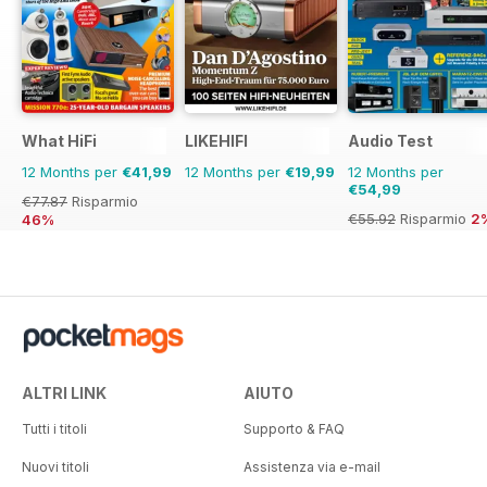
What HiFi
LIKEHIFI
Audio Test
12 Months per
€41,99
12 Months per
€19,99
12 Months per
€54,99
€77.87
Risparmio
€55.92
Risparmio
2
46%
ALTRI LINK
AIUTO
Tutti i titoli
Supporto & FAQ
Nuovi titoli
Assistenza via e-mail