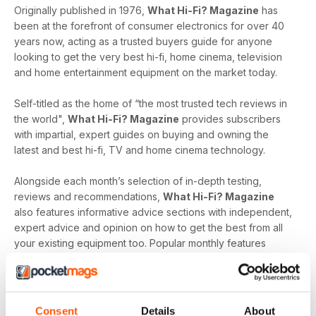
Originally published in 1976,
What Hi-Fi? Magazine
has
been at the forefront of consumer electronics for over 40
years now, acting as a trusted buyers guide for anyone
looking to get the very best hi-fi, home cinema, television
and home entertainment equipment on the market today.
Self-titled as the home of “the most trusted tech reviews in
the world",
What Hi-Fi? Magazine
provides subscribers
with impartial, expert guides on buying and owning the
latest and best hi-fi, TV and home cinema technology.
Alongside each month’s selection of in-depth testing,
reviews and recommendations,
What Hi-Fi? Magazine
also features informative advice sections with independent,
expert advice and opinion on how to get the best from all
your existing equipment too. Popular monthly features
include ‘First Tests’ - exclusive hands-on reviews of the
newest tech and ‘Temptations’, the top of the range kit on
the
What Hi-Fi?
team’s radar.
Consent
Details
About