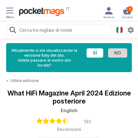
IT
0
Menu
Accesso
Carrello
Attualmente si sta visualizzando la
versione Italy del sito.
Volete passare al vostro sito
locale?
<
Ultima edizione
What HiFi Magazine
April 2024 Edizione
posteriore
English
133
Recensioni