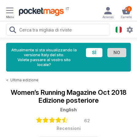
IT
0
Menu
Accesso
Carrello
Attualmente si sta visualizzando la
versione Italy del sito.
Volete passare al vostro sito
locale?
<
Ultima edizione
Women’s Running Magazine
Oct 2018
Edizione posteriore
English
62
Recensioni