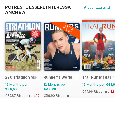
POTRESTE ESSERE INTERESSATI
Visualizza tutti
ANCHE A
EXTRA
20% OFF
220 Triathlon Magazine
Runner's World
Trail Run Magazi
12 Months per
12 Months per
12 Months per
€41,
€45,99
€28,99
€47.96
Risparmio
1
€77.87
Risparmio
41%
€59.90
Risparmio
52%