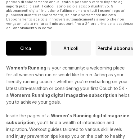
periodo di abbonamento annualizzato e possono variare rispetto agli
importi pubblicizzati. I calcoli sono solo a scopo illustrativo. Gli
abbonamenti digitali includono l'ultimo numero e tutti i numeri regolari
pubblicati durante l'abbonamento, se non diversamente indicato.
L'abbonamento scelto si rinnoverà automaticamente a meno che non
venga annullato nell'area Il mio account fino a 24 ore prima della scadenza
dell'abbonamento in corso.
Circa
Articoli
Perché abbonarsi
Women’s Running
is your community: a welcoming place
for all women who run or would like to run. Acting as your
friendly running coach - whether you’re embarking on your
latest ultra-marathon or considering your first Couch to 5K -
a
Women’s Running digital magazine subscription
helps
you to achieve your goals.
Inside the pages of a
Women's Running digital magazine
subscription
, you'll find a wealth of information and
inspiration. Workout guides tailored to various skill levels
and injury prevention tips keep you on the path to healthy