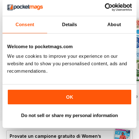
EDIZIONI INDIETRO
Visualizza tutti
Consent
Details
About
Welcome to pocketmags.com
We use cookies to improve your experience on our
website and to show you personalised content, ads and
recommendations.
July 2026
June 2026
May 2026
Acquista per
€5,99
Acquista per
€5,99
Acquista per
€5,99
OK
Vista
|
Al carrello
Vista
|
Al carrello
Vista
|
Al carrello
Do not sell or share my personal information
Provate un
campione gratuito
di Women’s