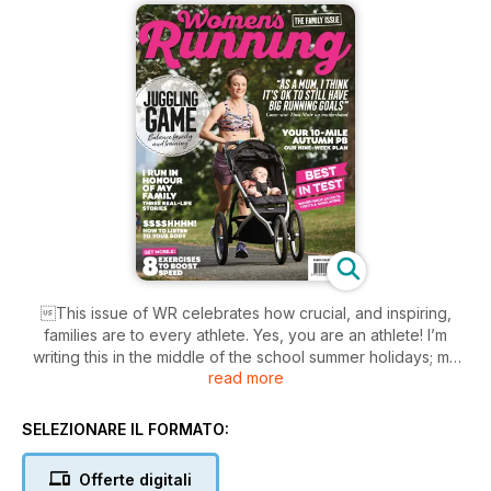
This issue of WR celebrates how crucial, and inspiring,
families are to every athlete. Yes, you are an athlete! I’m
writing this in the middle of the school summer holidays; my
read more
training plans have disintegrated, our house has been
swallowed by mess, and my stress levels are higher than I’d
like. I defnitely don’t feel like an athlete!
SELEZIONARE IL FORMATO:
Enjoy the issue!
Offerte digitali