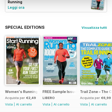
Running
Leggi ora
SPECIAL EDITIONS
Visualizza tutti
Women's Running Presents... Start Running
FREE Sample Issue
Trail Zone – The 
Acquista per
€2,49
LIBERO
Acquista per
€6,99
Vista
|
Al carrello
Vista
|
Al carrello
Vista
|
Al carrello