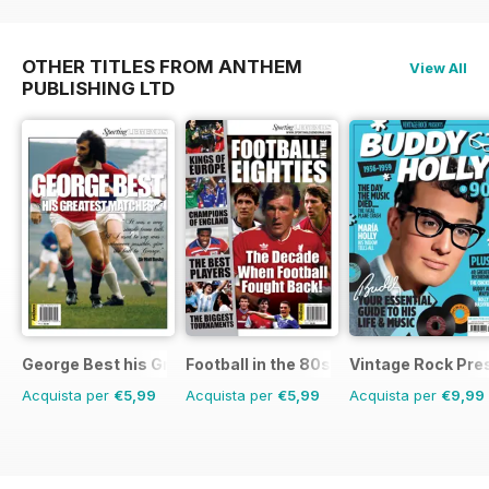
OTHER TITLES FROM ANTHEM
View All
PUBLISHING LTD
George Best his Greatest Matches
Football in the 80s
Vintage Rock Pre
Acquista per
€5,99
Acquista per
€5,99
Acquista per
€9,99