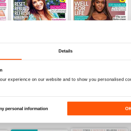
Details
Mar-23
Feb-23
m
Acquista per
€3,49
Acquista per
€3,49
our experience on our website and to show you personalised co
Vista
|
Al carrello
Vista
|
Al carrello
 my personal information
O