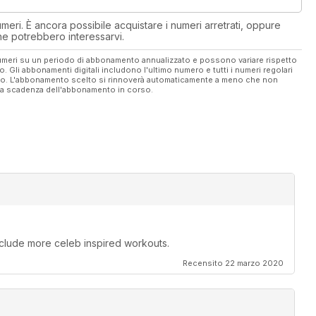
eri. È ancora possibile acquistare i numeri arretrati, oppure
 che potrebbero interessarvi.
 numeri su un periodo di abbonamento annualizzato e possono variare rispetto
vo. Gli abbonamenti digitali includono l'ultimo numero e tutti i numeri regolari
ato. L'abbonamento scelto si rinnoverà automaticamente a meno che non
ella scadenza dell'abbonamento in corso.
include more celeb inspired workouts.
Recensito 22 marzo 2020