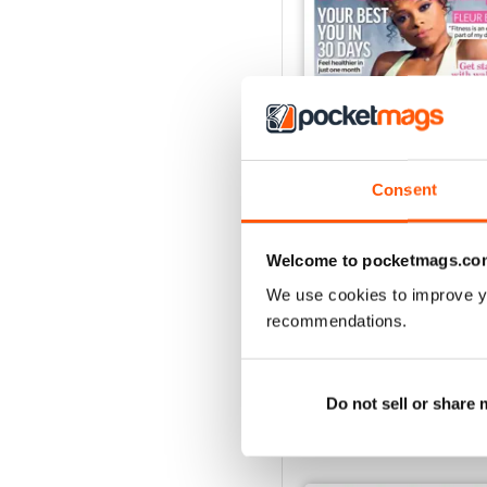
Consent
Apr-23
Welcome to pocketmags.co
Acquista per
€3,49
We use cookies to improve y
Vista
|
Al carrello
recommendations.
Do not sell or share
SPECIAL EDITIONS