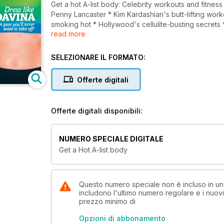
Get a hot A-list body: Celebrity workouts and fitne
Penny Lancaster * Kim Kardashian's butt-lifting work
smoking hot * Hollywood's cellulite-busting secrets
read more
sculpt a new you
SELEZIONARE IL FORMATO:
Offerte digitali
Offerte digitali disponibili:
NUMERO SPECIALE DIGITALE
Get a Hot A-list body
Questo numero speciale non è incluso in u
includono l'ultimo numero regolare e i nuov
prezzo minimo di
Opzioni di abbonamento