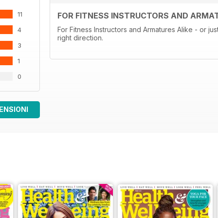
11
FOR FITNESS INSTRUCTORS AND ARMAT
For Fitness Instructors and Armatures Alike - or jus
4
right direction.
3
1
0
ENSIONI