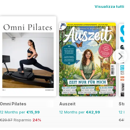
Visualizza tutti
Omni Pilates
Auszeit
Stron
12 Months per
€15,99
12 Months per
€42,99
12 Mo
€20.97
Risparmio
24%
€41.9