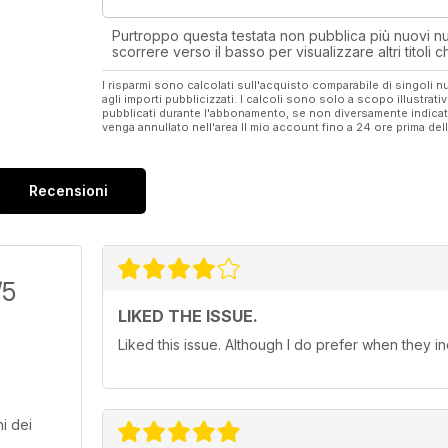
Purtroppo questa testata non pubblica più nuovi num
scorrere verso il basso per visualizzare altri titoli
I risparmi sono calcolati sull'acquisto comparabile di singoli
agli importi pubblicizzati. I calcoli sono solo a scopo illustrati
pubblicati durante l'abbonamento, se non diversamente indic
venga annullato nell'area Il mio account fino a 24 ore prima d
Recensioni
/5
LIKED THE ISSUE.
Liked this issue. Although I do prefer when they 
i dei