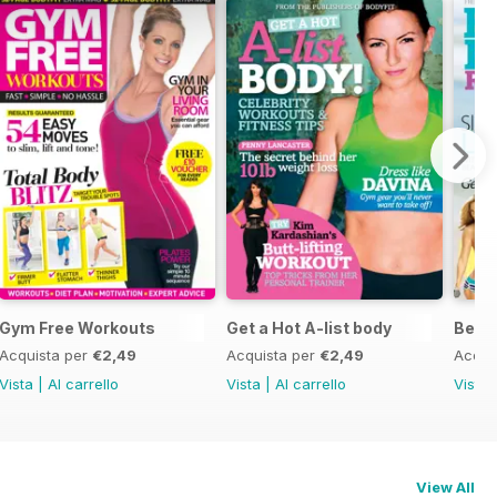
Gym Free Workouts
Get a Hot A-list body
Beac
Acquista per
€2,49
Acquista per
€2,49
Acqui
Vista
|
Al carrello
Vista
|
Al carrello
Vista
View All