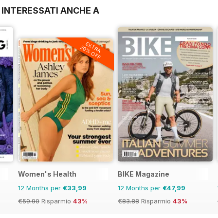
 INTERESSATI ANCHE A
EXTRA
20% OFF
Women's Health
BIKE Magazine
12 Months per
€33,99
12 Months per
€47,99
€59.90
Risparmio
43%
€83.88
Risparmio
43%