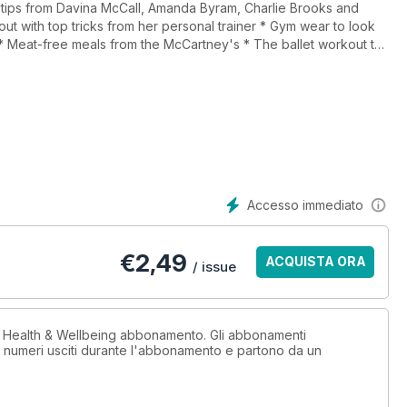
ss tips from Davina McCall, Amanda Byram, Charlie Brooks and
out with top tricks from her personal trainer * Gym wear to look
 * Meat-free meals from the McCartney's * The ballet workout to
Accesso immediato
€
2,49
ACQUISTA ORA
/ issue
n Health & Wellbeing abbonamento. Gli abbonamenti
i numeri usciti durante l'abbonamento e partono da un