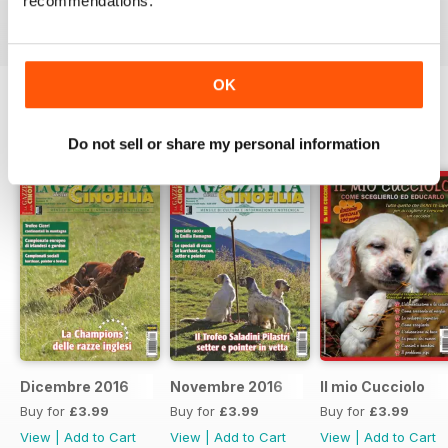
recommendations.
View
|
Add to Cart
View
|
Add to Cart
View
|
Add to Cart
OK
SPECIAL EDITIONS
View All
Do not sell or share my personal information
Dicembre 2016
Novembre 2016
Il mio Cucciolo
Buy for
£3.99
Buy for
£3.99
Buy for
£3.99
View
|
Add to Cart
View
|
Add to Cart
View
|
Add to Cart