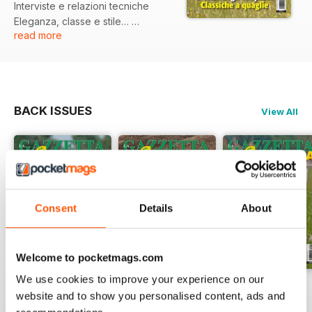
Interviste e relazioni tecniche
Eleganza, classe e stile…
read more
che differenza c’è?
BACK ISSUES
View All
Consent
Details
About
Welcome to pocketmags.com
We use cookies to improve your experience on our
Luglio 2026
Giuigno 2026
Maggio 2026
website and to show you personalised content, ads and
Buy for
£3.99
Buy for
£3.99
Buy for
£3.99