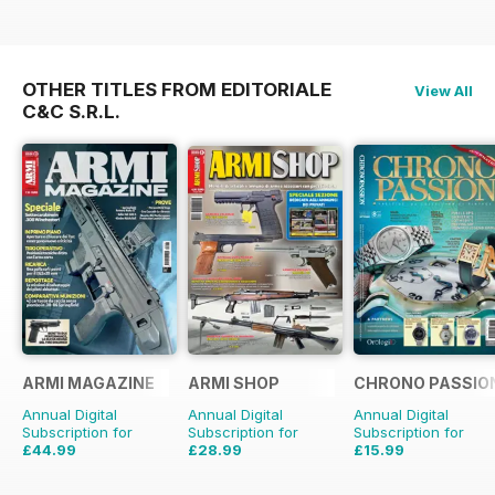
OTHER TITLES FROM EDITORIALE
View All
C&C S.R.L.
ARMI MAGAZINE
ARMI SHOP
CHRONO PASSIO
Annual Digital
Annual Digital
Annual Digital
Subscription for
Subscription for
Subscription for
£44.99
£28.99
£15.99
£47.88
Saving
6%
£35.88
Saving
19%
£29.94
Saving
47%