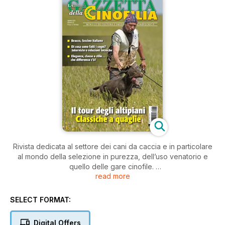
Rivista dedicata al settore dei cani da caccia e in particolare
al mondo della selezione in purezza, dell’uso venatorio e
quello delle gare cinofile.
read more
Mensile uscito nel 1999 è l’unico per la sua particolare
specializzazione che ne ha ottenuto il riconoscimento di molti
SELECT FORMAT:
lettori e delle maggiori associazioni cinofile molti dei quali
gravitano sia nel mondo venatorio che in quello
Digital Offers