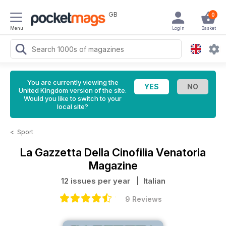
GB
0
Menu
Login
Basket
You are currently viewing the
United Kingdom version of the site.
Would you like to switch to your
local site?
<
Sport
La Gazzetta Della Cinofilia Venatoria
Magazine
12 issues per year
| Italian
9 Reviews