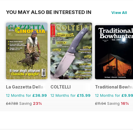
YOU MAY ALSO BE INTERESTED IN
View All
La Gazzetta Della Cinofilia Venatoria
COLTELLI
Traditional Bowh
12 Months for
£36.99
12 Months for
£15.99
12 Months for
£9.9
£47.88
Saving
23%
£11.94
Saving
16%