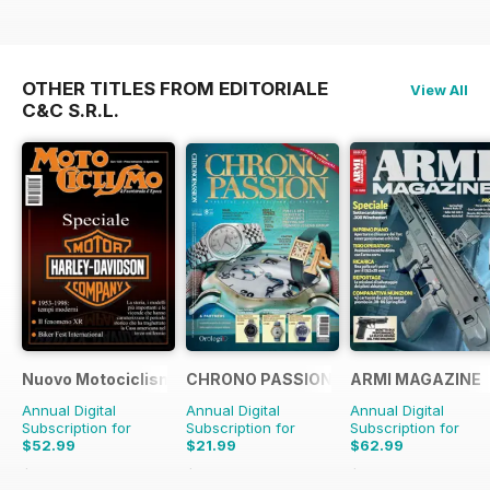
OTHER TITLES FROM EDITORIALE
View All
C&C S.R.L.
Nuovo Motociclismo e Fuoristrada d'Epoca
CHRONO PASSION
ARMI MAGAZINE
Annual Digital
Annual Digital
Annual Digital
Subscription for
Subscription for
Subscription for
$52.99
$21.99
$62.99
$69.90
Saving
24%
$41.94
Saving
48%
$65.88
Saving
4%