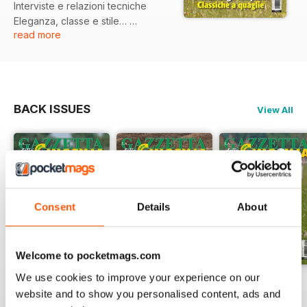
Interviste e relazioni tecniche
Eleganza, classe e stile…
read more
che differenza c’è?
BACK ISSUES
View All
Consent
Details
About
Welcome to pocketmags.com
We use cookies to improve your experience on our
Luglio 2026
Giuigno 2026
Maggio 2026
website and to show you personalised content, ads and
Buy for
$5.49
Buy for
$5.49
Buy for
$5.49