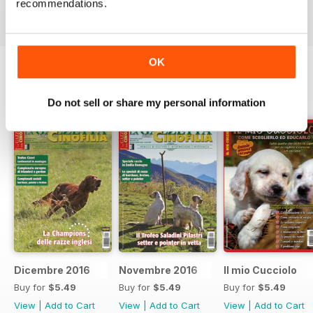
recommendations.
View
|
Add to Cart
View
|
Add to Cart
View
|
Add to Cart
OK
SPECIAL EDITIONS
View All
Do not sell or share my personal information
Dicembre 2016
Novembre 2016
Il mio Cucciolo
Buy for
$5.49
Buy for
$5.49
Buy for
$5.49
View
|
Add to Cart
View
|
Add to Cart
View
|
Add to Cart