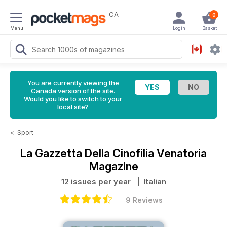
CA
0
Menu
Login
Basket
You are currently viewing the
Canada version of the site.
Would you like to switch to your
local site?
<
Sport
La Gazzetta Della Cinofilia Venatoria
Magazine
12 issues per year
| Italian
9 Reviews