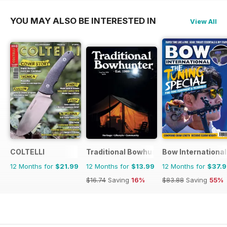
YOU MAY ALSO BE INTERESTED IN
View All
COLTELLI
Traditional Bowhunter Magazine
Bow International
12 Months for
$21.99
12 Months for
$13.99
12 Months for
$37.
$16.74
Saving
16%
$83.88
Saving
55%