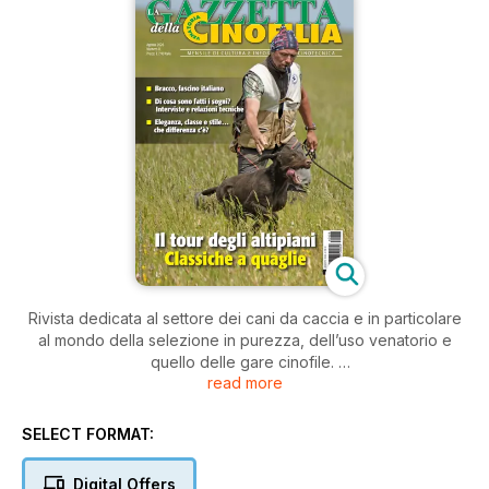
Rivista dedicata al settore dei cani da caccia e in particolare
al mondo della selezione in purezza, dell’uso venatorio e
quello delle gare cinofile.
read more
Mensile uscito nel 1999 è l’unico per la sua particolare
specializzazione che ne ha ottenuto il riconoscimento di molti
SELECT FORMAT:
lettori e delle maggiori associazioni cinofile molti dei quali
gravitano sia nel mondo venatorio che in quello
Digital Offers