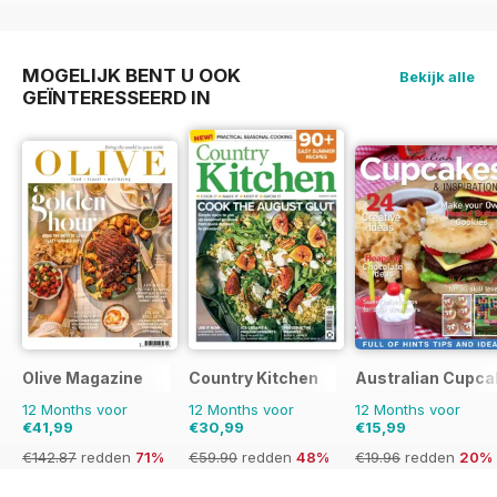
€83.88
redden
43%
€59.90
redden
60%
€47.94
redden
62%
MOGELIJK BENT U OOK
Bekijk alle
GEÏNTERESSEERD IN
Olive Magazine
Country Kitchen
Australian Cupca
12 Months voor
12 Months voor
12 Months voor
€41,99
€30,99
€15,99
€142.87
redden
71%
€59.90
redden
48%
€19.96
redden
20%