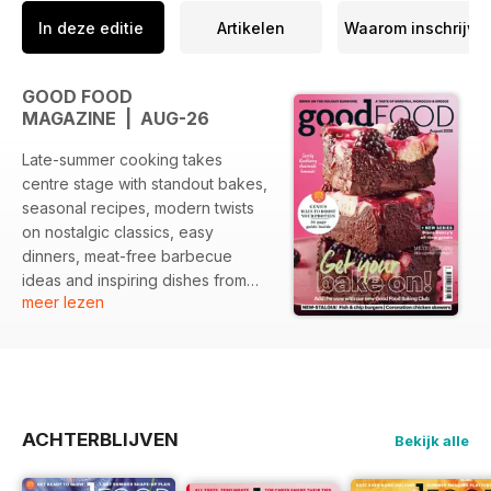
In deze editie
Artikelen
Waarom inschrijve
GOOD FOOD
MAGAZINE | AUG-26
Late-summer cooking takes
centre stage with standout bakes,
seasonal recipes, modern twists
on nostalgic classics, easy
dinners, meat-free barbecue
ideas and inspiring dishes from
meer lezen
Morocco and Sardinia, plus a
special guide to protein.
ACHTERBLIJVEN
Bekijk alle