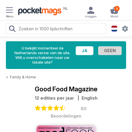
NL
0
Menu
Inloggen
Mand
U bekijkt momenteel de
Netherlands versie van de site.
Wilt u overschakelen naar uw
lokale site?
<
Family & Home
Good Food Magazine
12 edities per jaar
| English
60
Beoordelingen