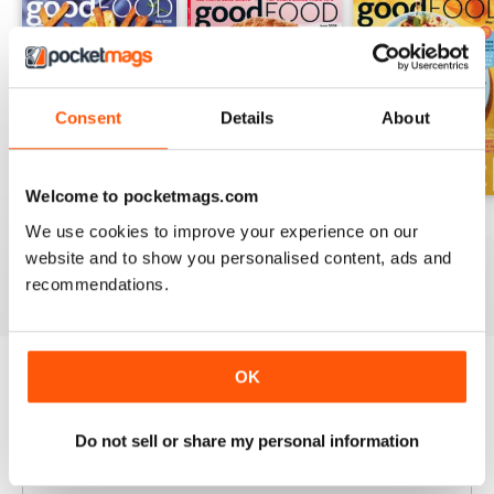
Consent
Details
About
Welcome to pocketmags.com
Jul-26
Jun-26
May-26
We use cookies to improve your experience on our
Kopen voor
€6,99
Kopen voor
€6,99
Kopen voor
€6,99
website and to show you personalised content, ads and
Bekijk
|
In
Bekijk
|
In
Bekijk
|
In
recommendations.
winkelwagen
winkelwagen
winkelwagen
OK
Probeer een
Gratis
monster van Good Food
Magazine
Nu lezen
Do not sell or share my personal information