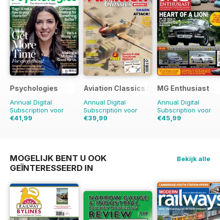
Psychologies
Aviation Classics Monthly
MG Enthusiast
Annual Digital
Annual Digital
Annual Digital
Subscription voor
Subscription voor
Subscription voor
€41,99
€39,99
€45,99
€77.87
redden
46%
€59.88
redden
33%
€95.88
redden
52%
MOGELIJK BENT U OOK
Bekijk alle
GEÏNTERESSEERD IN