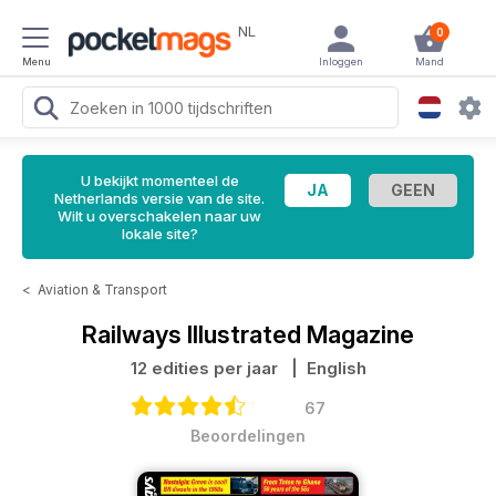
NL
0
Menu
Inloggen
Mand
U bekijkt momenteel de
Netherlands versie van de site.
Wilt u overschakelen naar uw
lokale site?
<
Aviation & Transport
Railways Illustrated Magazine
12 edities per jaar
| English
67
Beoordelingen