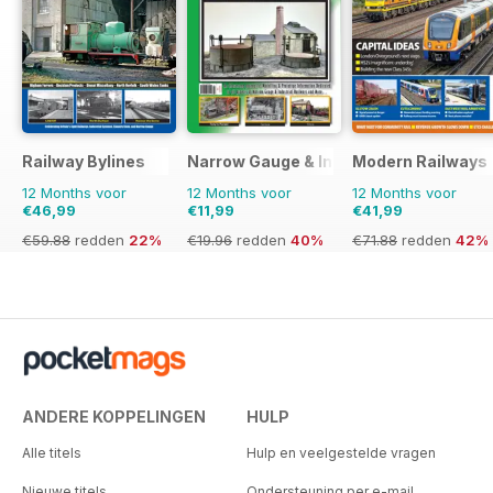
Railway Bylines
Narrow Gauge & Industrial Railway Mod
Modern Railways
12 Months voor
12 Months voor
12 Months voor
€46,99
€11,99
€41,99
€59.88
redden
22%
€19.96
redden
40%
€71.88
redden
42%
ANDERE KOPPELINGEN
HULP
Alle titels
Hulp en veelgestelde vragen
Nieuwe titels
Ondersteuning per e-mail