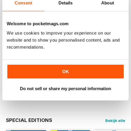
Aug-26
Jul-26
Jun-26
Consent
Details
About
Kopen voor
€5,99
Kopen voor
€5,99
Kopen voor
€5,99
Bekijk
|
In
Bekijk
|
In
Bekijk
|
In
winkelwagen
winkelwagen
winkelwagen
Welcome to pocketmags.com
We use cookies to improve your experience on our
website and to show you personalised content, ads and
Probeer een
Gratis
monster van Railways
recommendations.
Illustrated
Nu lezen
OK
VOLLEDIGE COLLECTIE
Koop alle uitgaven die je nog niet hebt voor één
ongelofelijke prijs
Do not sell or share my personal information
MEER WETEN
SPECIAL EDITIONS
Bekijk alle