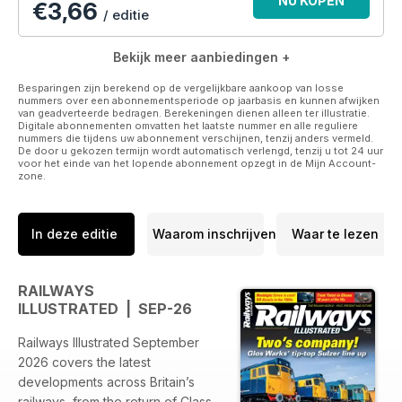
NU KOPEN
€3,66
model releases in the railway market.
/ editie
For more information, visit www.railwaysillustrated.com
Bekijk meer aanbiedingen +
Published by Key Publishing Ltd. The entire contents of this
Besparingen zijn berekend op de vergelijkbare aankoop van losse
nummers over een abonnementsperiode op jaarbasis en kunnen afwijken
title is © Copyright 2015. All rights reserved.
van geadverteerde bedragen. Berekeningen dienen alleen ter illustratie.
Digitale abonnementen omvatten het laatste nummer en alle reguliere
Please note: Posters or wall planners included with the
nummers die tijdens uw abonnement verschijnen, tenzij anders vermeld.
De door u gekozen termijn wordt automatisch verlengd, tenzij u tot 24 uur
printed magazine are currently unavailable with the digital
voor het einde van het lopende abonnement opzegt in de Mijn Account-
version.
zone.
In deze editie
Waarom inschrijven
Waar te lezen
RAILWAYS
ILLUSTRATED | SEP-26
Railways Illustrated September
2026 covers the latest
developments across Britain’s
railways, from the return of Class