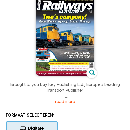
Brought to you buy Key Publishing Ltd., Europe’s Leading
Transport Publisher
read more
Railways Illustrated is the monthly magazine devoted to British
railway enthusiasts covering the modern scene. Each issue
contains news, features and views in addition to reviews,
FORMAAT SELECTEREN:
events diary, charter trains, preservation, main line steam,
steam galas, event reviews, nostalgia and rolling stock
Digitale