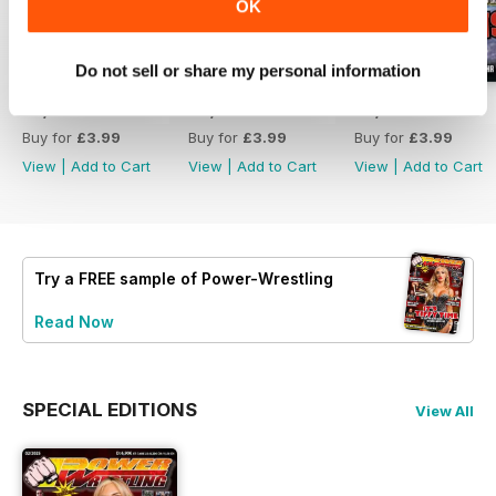
OK
Do not sell or share my personal information
07/2026
06/2026
05/2026
Buy for
£3.99
Buy for
£3.99
Buy for
£3.99
View
|
Add to Cart
View
|
Add to Cart
View
|
Add to Cart
Try a
FREE
sample of Power-Wrestling
Read Now
SPECIAL EDITIONS
View All