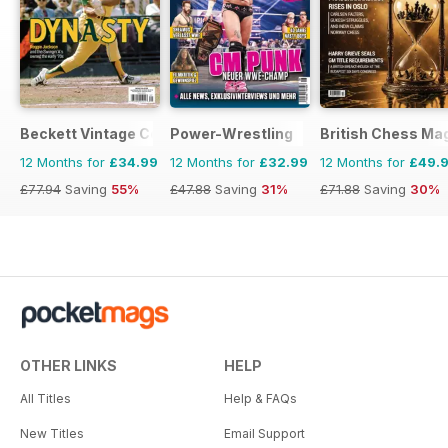
Beckett Vintage Collector Magazine
Power-Wrestling
British Chess Ma
12 Months for
£34.99
12 Months for
£32.99
12 Months for
£49.
£77.94
Saving
55%
£47.88
Saving
31%
£71.88
Saving
30%
OTHER LINKS
HELP
All Titles
Help & FAQs
New Titles
Email Support