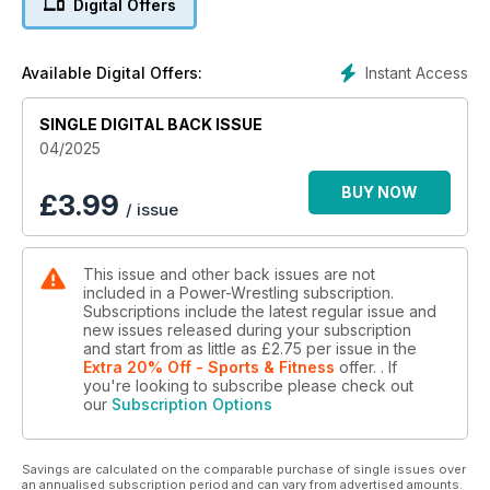
Digital Offers
Elimination Chamber sowie über NXT Roadblock. Zudem
gehen wir auch auf die beiden Deutschlandshows in
Dortmund und Hannover ein.
Instant Access
Available Digital Offers:
Darüber hinaus gibt es den zweiten Teil des Bret-Hart-
Interviews sowie ein in Delmenhorst bei der DWA geführtes
SINGLE DIGITAL BACK ISSUE
Interview mit Hacksaw Jim Duggan, ergänzt durch einen
04/2025
Rückblick auf Jims Karriere. WWE-Kommentator Walandi
schreibt in seiner Kolumne über schockierende Champions in
BUY NOW
£
3.99
/ issue
der WWE. Wir werfen einen Rückblick auf die WWE-Tough-
Enough-Shows und haben hierzu ein Interview mit dem
ersten Gewinner, Maven, geführt. Abgerundet wird alles
This issue and other back issues are not
durch die heißesten News und TV-Showberichte.
included in a Power-Wrestling subscription.
Subscriptions include the latest regular issue and
new issues released during your subscription
Bei AEW steht der Revolution-PPV im Mittelpunkt – sicherlich
and start from as little as
£2.75
per issue
in the
der bislang beste PPV dieses Jahres, vielleicht sogar der
Extra 20% Off - Sports & Fitness
offer.
. If
you're looking to subscribe please check out
vergangenen Jahre, mit gleich drei *****-Matches. Darunter
our
Subscription Options
befindet sich das erste Fünf-Sterne-Damenmatch in den USA
überhaupt zwischen Toni Storm und Mariah May. Über
Hangman Adam Page gibt es ein Porträt seiner Karriere –
Savings are calculated on the comparable purchase of single issues over
zudem ist er Teil der Rubrik "Matches, die die Welt
an annualised subscription period and can vary from advertised amounts.