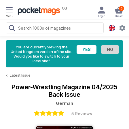
GB
0
Menu
Login
Basket
You are currently viewing the
United Kingdom version of the site.
Would you like to switch to your
local site?
<
Latest Issue
Power-Wrestling Magazine
04/2025
Back Issue
German
5 Reviews