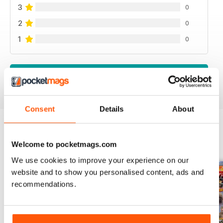
3
0
2
0
1
0
VIEW REVIEWS
Consent
Details
About
BACK ISSUES
Welcome to pocketmags.com
View All
We use cookies to improve your experience on our
website and to show you personalised content, ads and
recommendations.