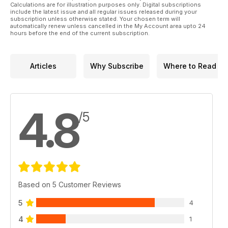
bewegten". In dieser Ausgabe geht es um das Tag-Team-
Calculations are for illustration purposes only. Digital subscriptions
include the latest issue and all regular issues released during your
Match der Young Bucks gegen Kenny Omega und Adam
subscription unless otherwise stated. Your chosen term will
Page.
automatically renew unless cancelled in the My Account area upto 24
hours before the end of the current subscription.
Bei TNA gibt es neben den aktuellen News ein Porträt über
Mustafa Ali sowie die Vorstellung des aktuellen TNA-Rosters.
Neben dem dritten Teil der ECW-Geschichte wird auch die
Articles
Why Subscribe
Where to Read
Geschichte von Smoky Mountain Wrestling beleuchtet.
Zudem präsentieren wir die neuesten News aus Japan und
zeigen, welches besondere Standing das Wrestling in der
japanischen Kultur hat.
4.8
/5
Das und vieles mehr!
Based on 5 Customer Reviews
5
4
4
1