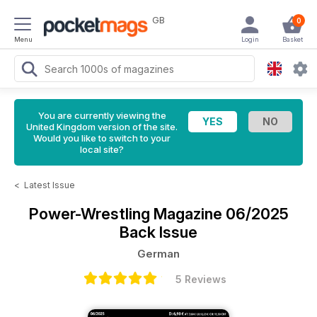
GB
0
Menu
Login
Basket
You are currently viewing the
United Kingdom version of the site.
Would you like to switch to your
local site?
<
Latest Issue
Power-Wrestling Magazine
06/2025
Back Issue
German
5 Reviews