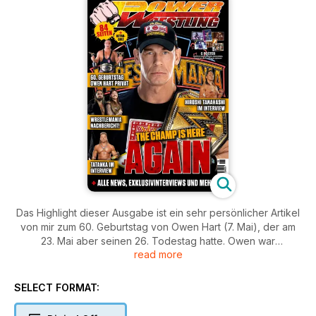
Das Highlight dieser Ausgabe ist ein sehr persönlicher Artikel
von mir zum 60. Geburtstag von Owen Hart (7. Mai), der am
23. Mai aber seinen 26. Todestag hatte. Owen war
read more
bekanntlich 1999 bei einem von der WWE grob fahrlässig
gesicherten Stunt in der Kemper Arena in Kansas City im Alter
von nur 34 Jahren ums Leben gekommen. Im Bericht gehe ich
SELECT FORMAT:
auf den privaten Owen Hart ein. Dort und auf dem Poster,
einer Collage, gibt es sehr viele bislang unveröffentlicht