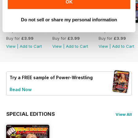
OK
Do not sell or share my personal information
07/2026
06/2026
05/2026
Buy for
£3.99
Buy for
£3.99
Buy for
£3.99
View
|
Add to Cart
View
|
Add to Cart
View
|
Add to Cart
Try a
FREE
sample of Power-Wrestling
Read Now
SPECIAL EDITIONS
View All