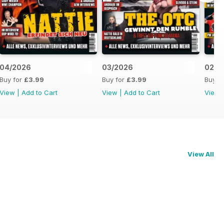
04/2026
03/2026
02/2
Buy for
£3.99
Buy for
£3.99
Buy f
View
|
Add to Cart
View
|
Add to Cart
View
View All