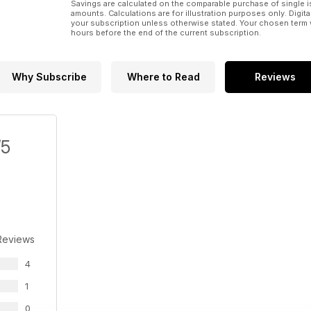
Savings are calculated on the comparable purchase of single i
amounts. Calculations are for illustration purposes only. Digita
your subscription unless otherwise stated. Your chosen term 
hours before the end of the current subscription.
Why Subscribe
Where to Read
Reviews
/5
Reviews
4
1
0