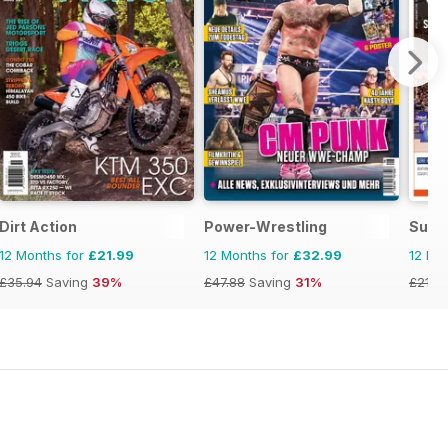
Dirt Action
Power-Wrestling
Supe
12 Months for
£21.99
12 Months for
£32.99
12 Mo
£35.94
Saving
39%
£47.88
Saving
31%
£21.8