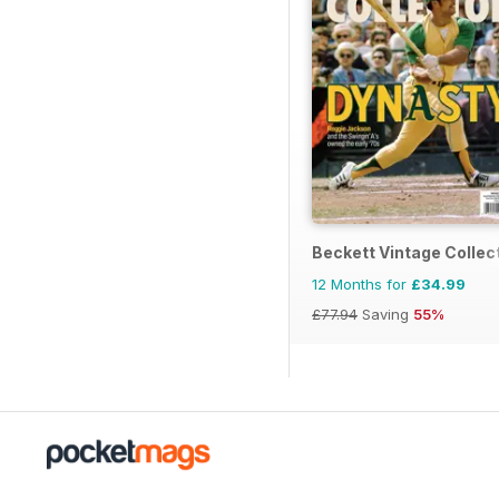
Beckett Vintage Collec
12 Months for
£34.99
£77.94
Saving
55%