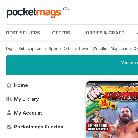
GB
BEST SELLERS
OFFERS
HOBBIES & CRAFT
Digital Subscriptions
>
Sport
>
Other
>
Power-Wrestling Magazine
>
07
You are 
Home
My Library
My Account
Pocketmags Puzzles