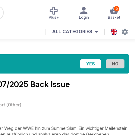
0
Plus+
Login
Basket
ALL CATEGORIES
07/2025 Back Issue
ort
(
Other
)
er Weg der WWE hin zum SummerSlam. Ein wichtiger Meilenstein
en ausführlich und analysieren das dortige Geschehen.