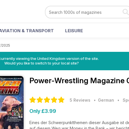
AVIATION & TRANSPORT
LEISURE
/2025
currently viewing the United Kingdom version of the site.
Would you like to switch to your local site?
Power-Wrestling Magazine
5 Reviews
• German
•
Sp
Only £3.99
Eines der Schwerpunktthemen dieser Ausgabe ist d
auf diesem Weg war Money in the Bank – wir bericht