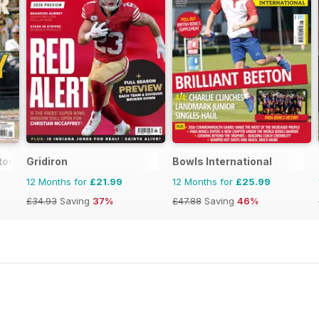
tor Magazine
Gridiron
Bowls International
12 Months for
£21.99
12 Months for
£25.99
£34.93
Saving
37%
£47.88
Saving
46%