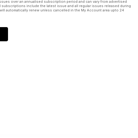
ssues over an annualised subscription period and can vary from advertised
l subscriptions include the latest issue and all regular issues released during
will automatically renew unless cancelled in the My Account area upto 24