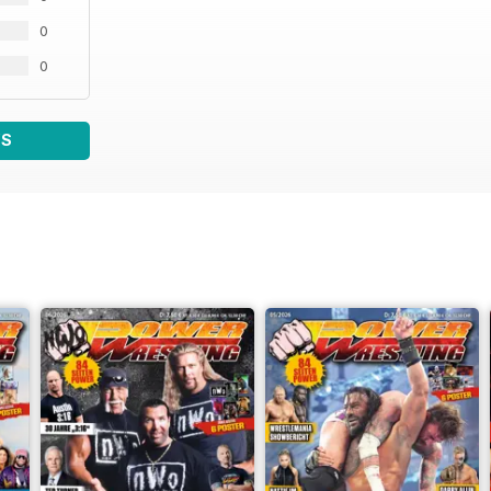
0
0
WS