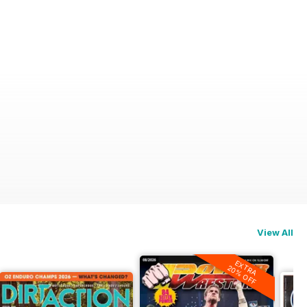
View All
EXTRA
20% OFF