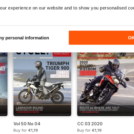
our experience on our website and to show you personalised co
Vol. 51 No. 3
Vol. 51 No. 2
Buy for
€1,19
Buy for
€1,19
o
Ver
|
Adicionar ao carrinho
Ver
|
Adicionar ao carrinho
 my personal information
O
Vol 50 No 04
CC 03 2020
Buy for
€1,19
Buy for
€1,19