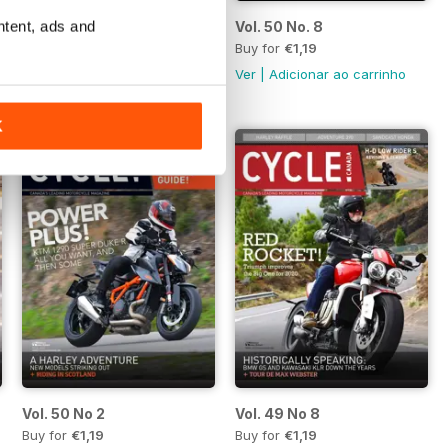
ntent, ads and
Vol. 51 No. 1
Vol. 50 No. 8
Buy for
€1,19
Buy for
€1,19
Ver
|
Adicionar ao carrinho
Ver
|
Adicionar ao carrinho
K
Vol. 50 No 2
Vol. 49 No 8
Buy for
€1,19
Buy for
€1,19