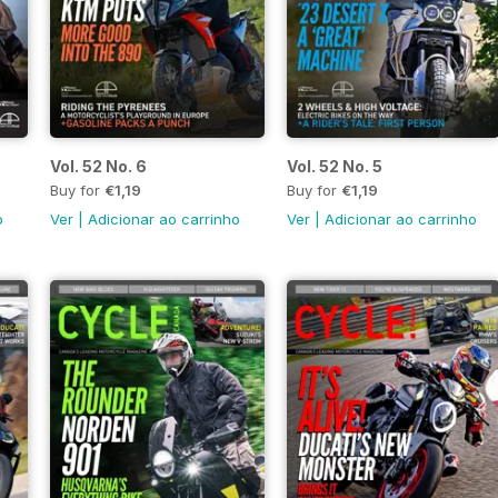
Vol. 52 No. 6
Vol. 52 No. 5
Buy for
€1,19
Buy for
€1,19
o
Ver
|
Adicionar ao carrinho
Ver
|
Adicionar ao carrinho