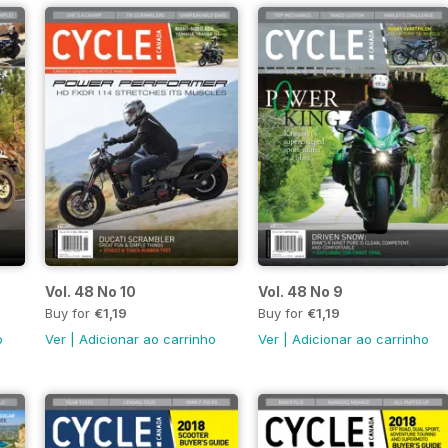
Vol. 48 No 10
Vol. 48 No 9
Buy for
€1,19
Buy for
€1,19
o
Ver
|
Adicionar ao carrinho
Ver
|
Adicionar ao carrinho