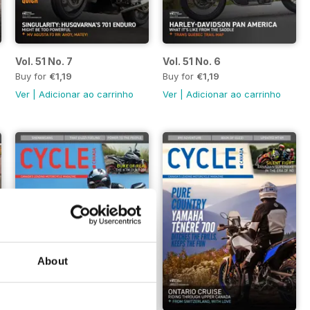
Vol. 51 No. 7
Vol. 51 No. 6
Buy for
€1,19
Buy for
€1,19
Ver
|
Adicionar ao carrinho
Ver
|
Adicionar ao carrinho
About