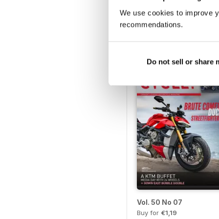
We use cookies to improve y
Vol. 51 No. 5
Buy for
€1,19
recommendations.
Ver
|
Adicionar ao carrinh
Do not sell or share
Vol. 50 No 07
Buy for
€1,19