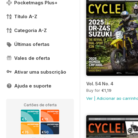
Pocketmags Plus+
Título A-Z
Categoria A-Z
Últimas ofertas
Vales de oferta
Ativar uma subscrição
Vol. 54 No. 4
Ajuda e suporte
Buy for
€1,19
Ver
|
Adicionar ao carrinh
Cartões de oferta
€5
€10
€25
€50