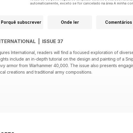
automaticamente, exceto se for cancelado na área A minha cont
Porquê subscrever
Onde ler
Comentários
NTERNATIONAL | ISSUE 37
igures International, readers will find a focused exploration of divers
ights include an in-depth tutorial on the design and painting of a Snip
vy armor from Warhammer 40,000. The issue also presents engaging
ical creations and traditional army compositions.
 Sniper Priest figure
details of the Macharius Vulcan heavy armor
 State," a sci-fi modeling project
World Orc army and its unique elements
owcase featuring Mamabüho