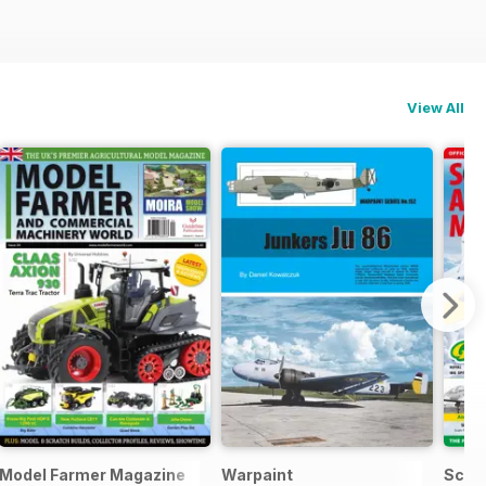
View All
Model Farmer Magazine
Warpaint
Scale