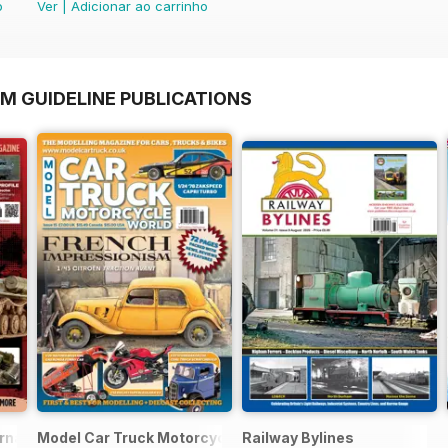
o
Ver
|
Adicionar ao carrinho
M GUIDELINE PUBLICATIONS
ernational
Model Car Truck Motorcycles World
Railway Bylines