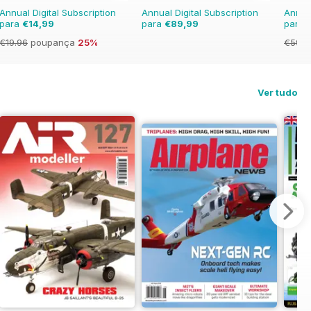
Annual Digital Subscription
Annual Digital Subscription
Annual
para
€14,99
para
€89,99
para
€19.96
poupança
25%
€59.8
Ver tudo