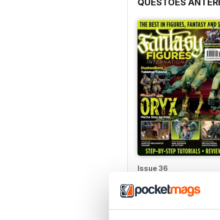
QUESTÕES ANTER
Issue 36
Comprar para
€4,99
Ver
|
Adicionar ao carrinh