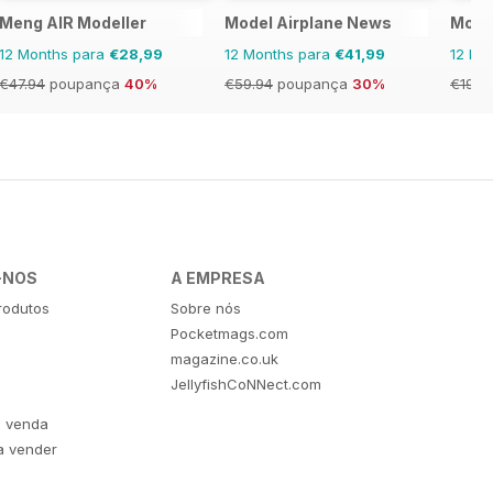
l
Meng AIR Modeller
Model Airplane News
Mode
12 Months para
€28,99
12 Months para
€41,99
12 Mo
€47.94
poupança
40%
€59.94
poupança
30%
€19.9
-NOS
A EMPRESA
rodutos
Sobre nós
Pocketmags.com
magazine.co.uk
JellyfishCoNNect.com
e venda
a vender