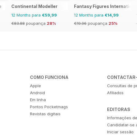
e
Continental Modeller
Fantasy Figures Internationa
12 Months para
€59,99
12 Months para
€14,99
€83.88
poupança
28%
€19.96
poupança
25%
COMO FUNCIONA
CONTACTAR
Apple
Consultas de p
Android
Afiliados
Em linha
Pontos Pocketmags
EDITORAS
Revistas digitais
Informações d
Candidatar-se 
Iniciar sessão