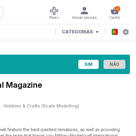
0
Plus+
Iniciar sessão
Cesto
CATEGORIAS
al Magazine
•
Hobbies & Crafts
(
Scale Modelling
)
ill feature the best-painted miniatures, as well as providing
om the team that brings you Military Modelcraft International,