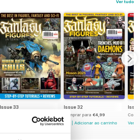
Ver tudo
Issue 33
Issue 32
Issue
Comprar para
€4,99
Comprar para
€4,99
Compr
Ver
|
Adicionar ao carrinho
Ver
|
Adicionar ao carrinho
Ver
|