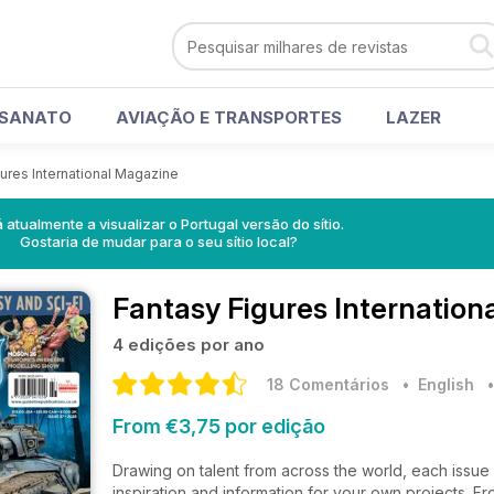
ESANATO
AVIAÇÃO E TRANSPORTES
LAZER
ures International Magazine
á atualmente a visualizar o Portugal versão do sítio.
Gostaria de mudar para o seu sítio local?
Fantasy Figures Internation
4 edições por ano
18 Comentários
• English
From €3,75 por edição
Drawing on talent from across the world, each issue w
inspiration and information for your own projects. Fr