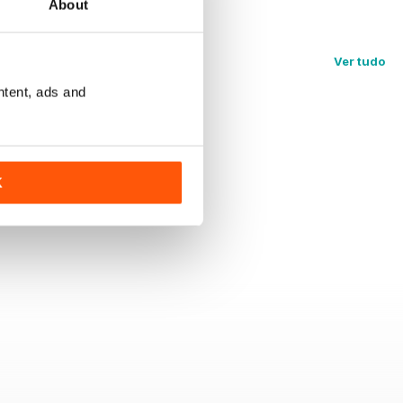
About
Ver tudo
ntent, ads and
K