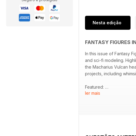
Nesta edição
FANTASY FIGURES I
In this issue of Fantasy F
and sci-fi modeling. Highl
the Macharius Vulcan hea
projects, including whims
Featured:
ler mais
- Tabletop tutorial on the
- Overview and modeling 
- Article on "The Electric
- Exploration of an Old 
- Miniature painting sh