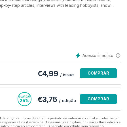
tep-by-step articles, interviews with leading hobbyists, show
 new releases in the genres of figure, fantasy and Sci-Fi
admire miniatures in detail, while the text will give you tips to
ills and expand your own hobby ambitions.
schinen Krieger universe, the dark visions of post-apocalyptic
ainting, Fantasy Figure International will have something for every
Acesso imediato
spirational miniatures.
€
4,99
COMPRAR
/ issue
AGORA
€3,75
GUARDAR
COMPRAR
25%
/ edição
AGORA
de edições únicas durante um período de subscrição anual e podem variar
apenas a fins ilustrativos. As assinaturas digitais incluem a última edição e
, salvo indicação em contrário. O período escolhido será renovado