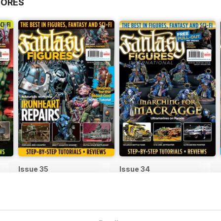
IORES
Issue 35
Issue 34
Comprar para
€4,99
Comprar para
€4,99
o
Ver
|
Adicionar ao carrinho
Ver
|
Adicionar ao carrinho