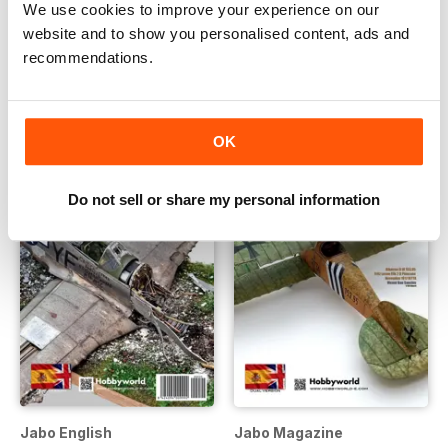
We use cookies to improve your experience on our
It’s a Doll’s Life (Español)
It's a Doll's Life (English)
website and to show you personalised content, ads and
Comprar para
€4,99
Comprar para
€4,99
recommendations.
OK
Do not sell or share my personal information
Jabo English
Jabo Magazine