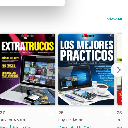
View All
27
26
25
Buy for
$5.99
Buy for
$5.99
Buy f
View
|
Add to Cart
View
|
Add to Cart
View