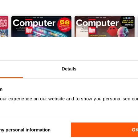
Details
m
our experience on our website and to show you personalised co
Computer Hoy 724
Computer Hoy 723
Buy for
$4.49
Buy for
$4.49
View
|
Add to Cart
View
|
Add to Cart
 my personal information
O