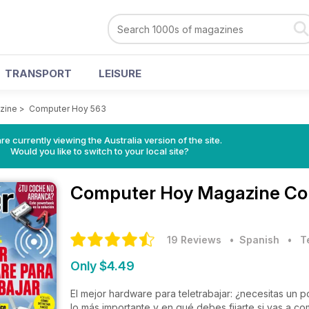
TRANSPORT
LEISURE
zine
>
Computer Hoy 563
re currently viewing the Australia version of the site.
Would you like to switch to your local site?
Computer Hoy Magazine
Co
19 Reviews
• Spanish
•
T
Only $4.49
El mejor hardware para teletrabajar: ¿necesitas un 
lo más importante y en qué debes fijarte si vas a 