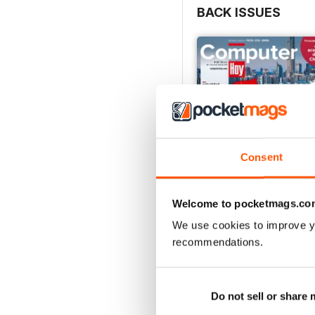
BACK ISSUES
Consent
Welcome to pocketmags.co
We use cookies to improve y
Computer Hoy 725
recommendations.
Buy for
$4.49
View
|
Add to Cart
Do not sell or share