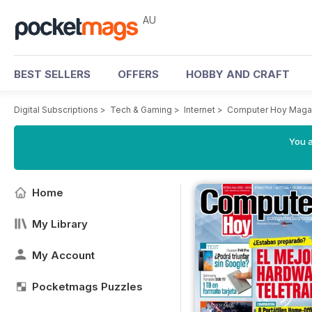
AU
BEST SELLERS
OFFERS
HOBBY AND CRAFT
Digital Subscriptions
>
Tech & Gaming
>
Internet
>
Computer Hoy Maga
You a
Home
My Library
My Account
Pocketmags Puzzles