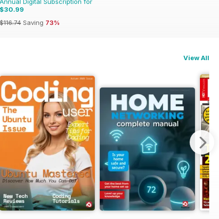
Annual Digital Subscription for
$30.99
$116.74
Saving
73%
View All