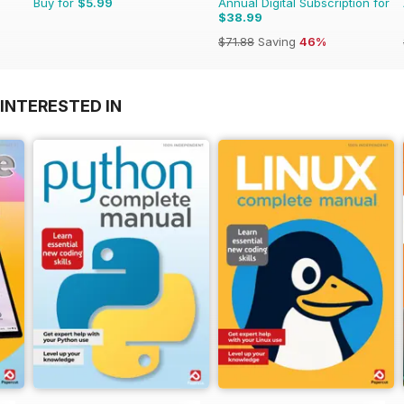
Buy for
$5.99
Annual Digital Subscription for
$38.99
$71.88
Saving
46%
INTERESTED IN