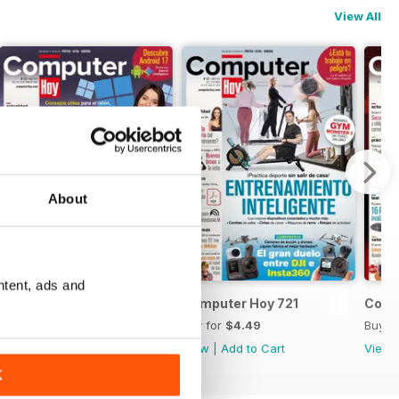
View All
About
ntent, ads and
Computer Hoy 722
Computer Hoy 721
Comp
Buy for
$4.49
Buy for
$4.49
Buy f
View
|
Add to Cart
View
|
Add to Cart
View
K