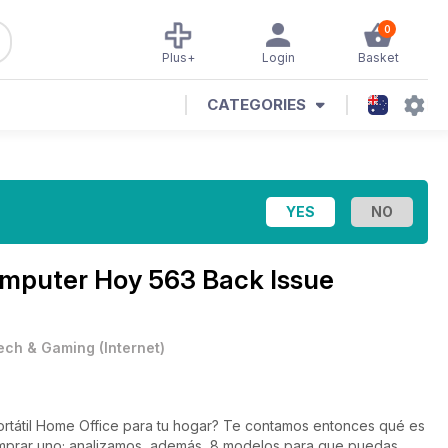
0
Plus+
Login
Basket
CATEGORIES
mputer Hoy 563 Back Issue
ech & Gaming
(
Internet
)
portátil Home Office para tu hogar? Te contamos entonces qué es
comprar uno; analizamos, además, 8 modelos para que puedas