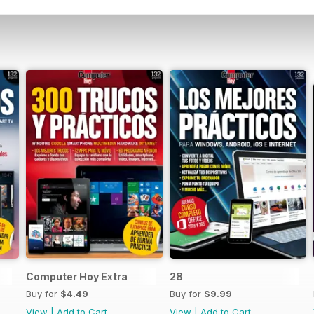
Computer Hoy Extra
28
Buy for
$4.49
Buy for
$9.99
View
|
Add to Cart
View
|
Add to Cart