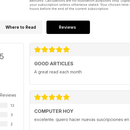
amounts. Calculations are for illustration purposes only. Digita
your subscription unless otherwise stated. Your chosen term 
hours before the end of the current subscription.
Where to Read
Reviews
/5
GOOD ARTICLES
A great read each month
 Reviews
13
COMPUTER HOY
3
excelente. quiero hacer nuevas suscripciones en 
2