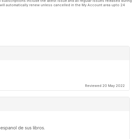
l subscriptions include the latest issue and all regular issues released during
will automatically renew unless cancelled in the My Account area upto 24
Reviewed 20 May 2022
espanol de sus libros.