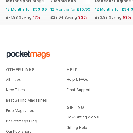
Motor Sport Magazine
Classic Bus
Racecar Engineer
12 Months for
£59.99
12 Months for
£15.99
12 Months for
£34.
£71.88
Saving
17%
£23.94
Saving
33%
£83.88
Saving
58%
OTHER LINKS
HELP
All Titles
Help & FAQs
New Titles
Email Support
Best Selling Magazines
GIFTING
Free Magazines
How Gifting Works
Pocketmags Blog
Gifting Help
Our Publishers