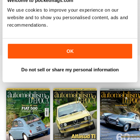
Welcome to pocketmags.com
2
0
We use cookies to improve your experience on our
1
0
website and to show you personalised content, ads and
recommendations.
VIEW REVIEWS
OK
Do not sell or share my personal information
BACK ISSUES
View All