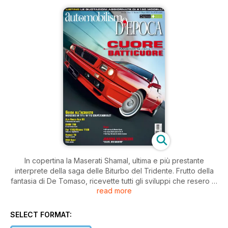
In copertina la Maserati Shamal, ultima e più prestante
interprete della saga delle Biturbo del Tridente. Frutto della
fantasia di De Tomaso, ricevette tutti gli sviluppi che resero le
read more
Biturbo affidabili e in più un poderoso V8 da 3,2 litri,
sovralimentato con due turbocompressori da 326 CV. Un
pezzo della migliore ingegneria italiana, tutto in lega leggera,
SELECT FORMAT:
che consentiva alla GT modenese di rivaleggiare con Ferrari