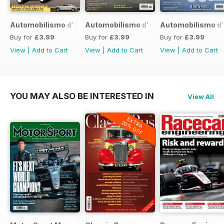
Automobilismo d'Epoca 7 2017
Automobilismo d'Epoca 6 2017
Automobilismo d'
Buy for
£3.99
Buy for
£3.99
Buy for
£3.99
View
|
Add to Cart
View
|
Add to Cart
View
|
Add to Cart
YOU MAY ALSO BE INTERESTED IN
View All
EXTRA
20% OFF