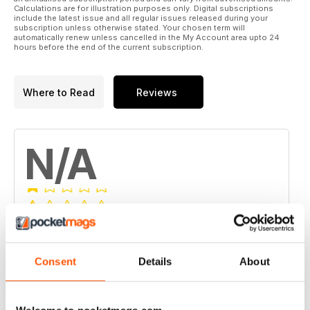
Calculations are for illustration purposes only. Digital subscriptions
concetto di automobile a… 4 ruote della inglese Birmingham
include the latest issue and all regular issues released during your
Small Arms, meglio nota come BSA.
subscription unless otherwise stated. Your chosen term will
automatically renew unless cancelled in the My Account area upto 24
hours before the end of the current subscription.
Nella parte sportiva di questo numero, il resoconto
dell’affascinante GP storico di Monte-Carlo, la tecnica della
Audi quattro per i rally storici di Gr. B e l’appassionante storia
Where to Read
Reviews
del Karting. Infine, una struggente intervista a Joanna
Villeneuve, moglie di Gilles.
N/A
Based on 0 Customer Reviews
5
0
Consent
Details
About
4
0
3
0