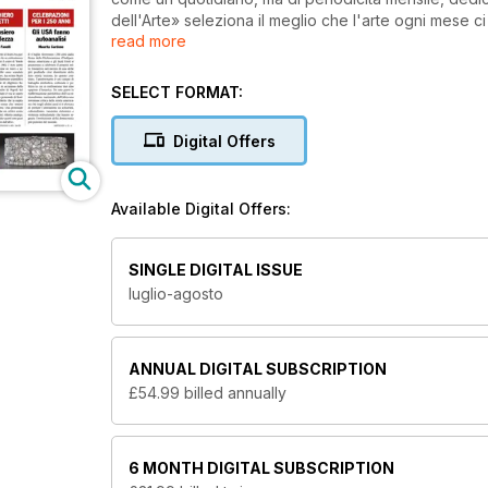
dell'Arte» seleziona il meglio che l'arte ogni mese ci 
read more
Attraverso una rete fittissima di corrispondenti da t
luoghi, della politica, dell'economia e delle leggi che
la formula editoriale e i principi etici e qualitativi.
SELECT FORMAT:
Digital Offers
Available Digital Offers:
SINGLE DIGITAL ISSUE
luglio-agosto
ANNUAL
DIGITAL SUBSCRIPTION
£54.99
billed annually
6 MONTH
DIGITAL SUBSCRIPTION