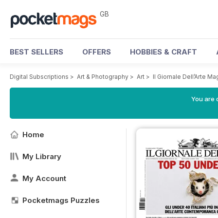
GB
BEST SELLERS
OFFERS
HOBBIES & CRAFT
Digital Subscriptions
>
Art & Photography
>
Art
>
Il Giornale Dell’Arte M
You are 
Home
My Library
My Account
Pocketmags Puzzles