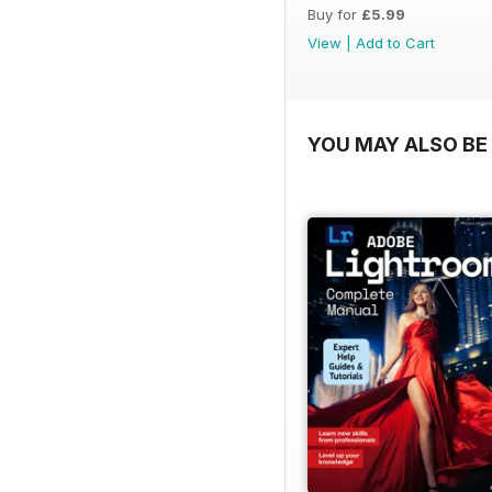
Buy for
£5.99
54-55 Centre Pompidou s
View
|
Add to Cart
58 Governance prima del pr
italiani.
YOU MAY ALSO BE 
72 La National Gallery di