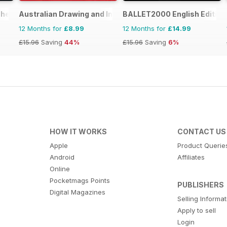
The Complete Manual
Australian Drawing and Inspiration
BALLET2000 English Edition
12 Months for
£8.99
12 Months for
£14.99
£15.96
Saving
44%
£15.96
Saving
6%
HOW IT WORKS
CONTACT US
Apple
Product Querie
Android
Affiliates
Online
Pocketmags Points
PUBLISHERS
Digital Magazines
Selling Informa
Apply to sell
Login