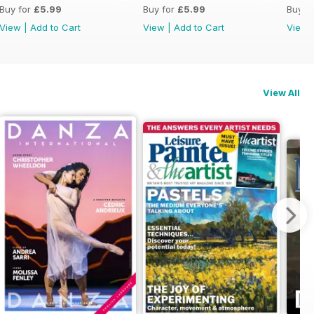
Buy for
£5.99
Buy for
£5.99
Buy f
View
|
Add to Cart
View
|
Add to Cart
View
e dell’Arte» sulle strategie dei musei
View All