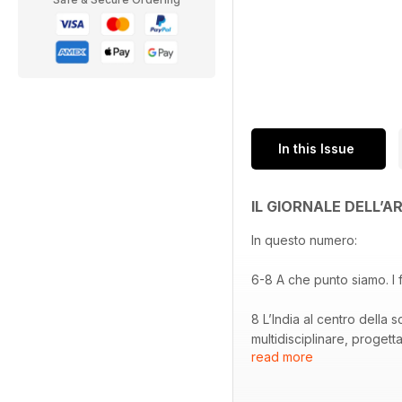
In this Issue
IL GIORNALE DELL’
In questo numero:
6-8 A che punto siamo. 
8 L’India al centro della s
multidisciplinare, proget
read more
14-17 Top Under 40. I 50 p
nell’ultimo anno ha incis