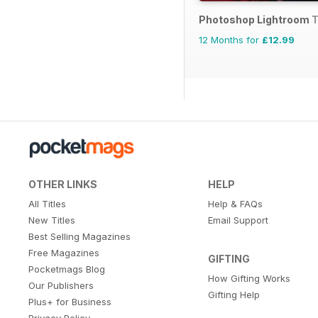
Photoshop Lightroom 
12 Months for
£12.99
OTHER LINKS
HELP
All Titles
Help & FAQs
New Titles
Email Support
Best Selling Magazines
Free Magazines
GIFTING
Pocketmags Blog
How Gifting Works
Our Publishers
Gifting Help
Plus+ for Business
Privacy Policy