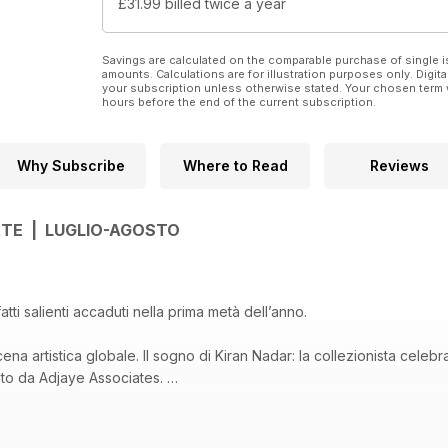
£31.99
billed twice a year
Savings are calculated on the comparable purchase of single i
amounts. Calculations are for illustration purposes only. Digita
your subscription unless otherwise stated. Your chosen term 
hours before the end of the current subscription.
Why Subscribe
Where to Read
Reviews
ARTE | LUGLIO-AGOSTO
I fatti salienti accaduti nella prima metà dell’anno.
cena artistica globale. Il sogno di Kiran Nadar: la collezionista celebr
tato da Adjaye Associates.
iù influenti nell’arte contemporanea: una «mappa», un ritratto collet
o concretamente su ciò che oggi si osserva, discute, valorizza, coll