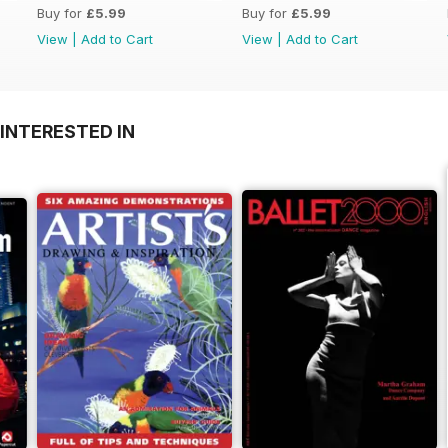
Buy for
£5.99
Buy for
£5.99
empre più globale e ambizioso.
View
|
Add to Cart
View
|
Add to Cart
ofitto. Prima puntata dell’indagine di AEA Consulting per «Il Giornal
INTERESTED IN
 Londra ospita una splendida mostra che rivela novità e sorprese.