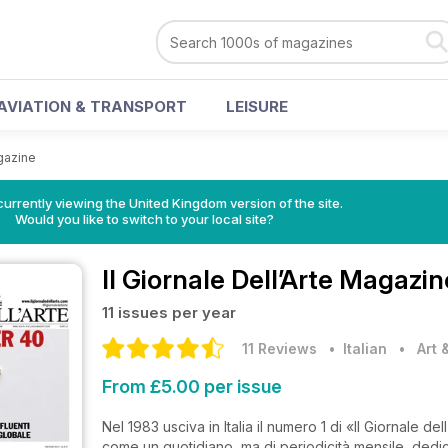
AVIATION & TRANSPORT
LEISURE
agazine
currently viewing the United Kingdom version of the site.
Would you like to switch to your local site?
Il Giornale Dell’Arte Magazin
11 issues per year
11 Reviews
• Italian
•
Art 
From £5.00 per issue
Nel 1983 usciva in Italia il numero 1 di «Il Giornale 
come un quotidiano, ma di periodicità mensile, dedica