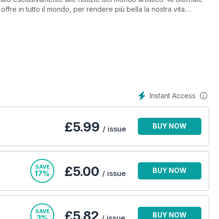
offre in tutto il mondo, per rendere più bella la nostra vita.
utto il mondo, si occupa degli avvenimenti, delle persone, dei
 costituiscono l'attualità del mondo delle arti visive, rispettando
Instant Access
£
5.99
BUY NOW
/ issue
SAVE
£5.00
BUY NOW
17%
/ issue
SAVE
£5.82
BUY NOW
3%
/ issue