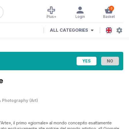
0
Plus+
Login
Basket
ALL CATEGORIES
e
& Photography
(
Art
)
dell'Arte», il primo «giornale» al mondo concepito esattamente
to esclusivamente alle notizie del mondo artistico. «Il Giornale