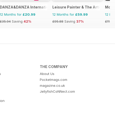
DANZA&DANZA International
Leisure Painter & The Artist
Movi
12 Months for
£20.99
12 Months for
£59.99
12 Mo
£35.94
Saving
42%
£95.88
Saving
37%
£11.96
THE COMPANY
s
About Us
Pocketmags.com
magazine.co.uk
JellyfishCoNNect.com
tion