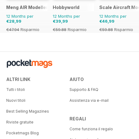
Meng AIR Modeller
Hobbyworld
Scale Aircraft Mo
12 Months per
12 Months per
12 Months per
€28,99
€39,99
€46,99
€47.94
Risparmio
€59.88
Risparmio
€59.88
Risparmio
40%
33%
22%
ALTRI LINK
AIUTO
Tutti i titoli
Supporto & FAQ
Nuovi titoli
Assistenza via e-mail
Best Selling Magazines
REGALI
Riviste gratuite
Come funziona il regalo
Pocketmags Blog