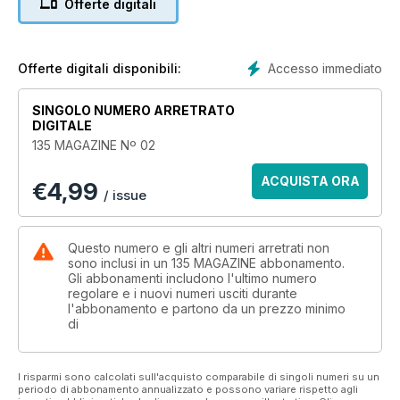
Offerte digitali
– T-26 B SPANISH. Zvezda 1/35.
– EL POZO. Alpine 1/35.
– CHAR B1 LANZALLAMAS. Tamiya 1/35.
– AUSTIN KEGRESSE. Armor 1/35.
Accesso immediato
Offerte digitali disponibili:
SINGOLO NUMERO ARRETRATO
DIGITALE
135 MAGAZINE Nº 02
ACQUISTA ORA
€
4,99
/ issue
Questo numero e gli altri numeri arretrati non
sono inclusi in un 135 MAGAZINE abbonamento.
Gli abbonamenti includono l'ultimo numero
regolare e i nuovi numeri usciti durante
l'abbonamento e partono da un prezzo minimo
di
I risparmi sono calcolati sull'acquisto comparabile di singoli numeri su un
periodo di abbonamento annualizzato e possono variare rispetto agli