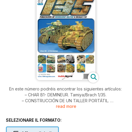
En este número podréis encontrar los siguientes artículos:
– CHAR B1- DEMINEUR. Tamiya/Brach 1/35.
– CONSTRUCCIÓN DE UN TALLER PORTÁTIL.
read more
– THE RAILWAY CROSSING. Tamiya 1/35.
– HENSCHEL 33G1. Photo File.
– NOVIOS DE LA MUERTE. Tamiya 1/35.
SELEZIONARE IL FORMATO:
– CHAR B1 BIS. Tamiya 1/35.
– TRUCOS & TRACKS.