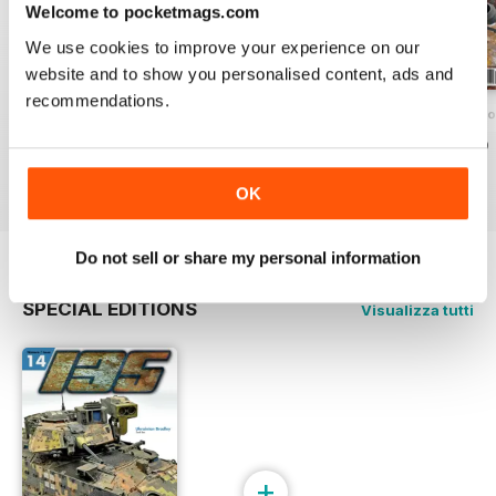
Welcome to pocketmags.com
We use cookies to improve your experience on our
website and to show you personalised content, ads and
recommendations.
135 Nº 12
135 MAGAZINE Nº 11 ESPECIAL CONF
135 MAGAZINE Nº
Acquista per
€7,99
Acquista per
€7,99
Acquista per
€7,99
Vista
|
Al carrello
Vista
|
Al carrello
Vista
|
Al carrello
OK
Do not sell or share my personal information
SPECIAL EDITIONS
Visualizza tutti
+