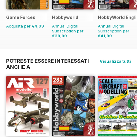
Game Forces
Hobbyworld
HobbyWorld Engli
Acquista per
€4,99
Annual Digital
Annual Digital
Subscription per
Subscription per
€39,99
€41,99
€59.88
Risparmio
€59.88
Risparmio
33%
30%
POTRESTE ESSERE INTERESSATI
Visualizza tutti
ANCHE A