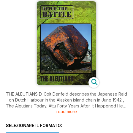
THE ALEUTIANS D. Colt Denfeld describes the Japanese Raid
on Dutch Harbour in the Alaskan island chain in June 1942 ,
The Aleutians Today, Attu Forty Years After. It Happened Here
read more
- Known to God, Unknown to Man - Detective Constable
Andrew Greenslade describes the discovery of the remains
of an unknown airman from a peat bog in Yorkshire in 1987.
SELEZIONARE IL FORMATO:
50 Years Ago - The Munich Crisis - A blow-by-blow account