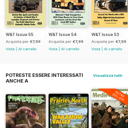
W&T Issue 55
W&T Issue 54
W&T Issue 53
Acquista per
€7,99
Acquista per
€7,99
Acquista per
€7,99
Vista
|
Al carrello
Vista
|
Al carrello
Vista
|
Al carrello
POTRESTE ESSERE INTERESSATI
Visualizza tutti
ANCHE A
EXTRA
20% OFF