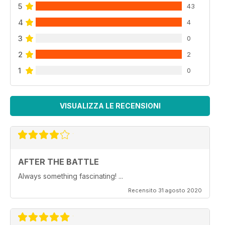
5
43
4
4
3
0
2
2
1
0
VISUALIZZA LE RECENSIONI
AFTER THE BATTLE
Always something fascinating! ...
Recensito 31 agosto 2020