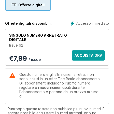
by Karel Margry of the negotiations between Britain, France,
Offerte digitali
Italy and Germany which led to the annexation of
Czechoslovakia. Preservation - Time Warp in Tubney Wood -
Kitchener Bergin reveals a unique wartime site in an
Oxfordshire forest. Special Investigation - Back to the Bunker
Accesso immediato
Offerte digitali disponibili:
- After the Battle visits the Führerbunker in East Berlin during
work to demolish its roof.
SINGOLO NUMERO ARRETRATO
DIGITALE
Issue 62
ACQUISTA ORA
€
7,99
/ issue
Questo numero e gli altri numeri arretrati non
sono inclusi in un After The Battle abbonamento.
Gli abbonamenti includono l'ultimo numero
regolare e i nuovi numeri usciti durante
l'abbonamento e partono da un prezzo minimo
di
Purtroppo questa testata non pubblica più nuovi numeri. È
ancora possibile acquistare i numeri arretrati, oppure