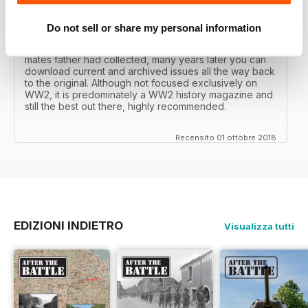
After the Battle began as a project in 1973 just 28 years
after the end of WW2, the first issue was launched at
the start of 1975 from that research. The magazine
Do not sell or share my personal information
spawned into a world leading military history magazine.
I recall reading archived issues of the magazine my
mates father had collected, many years later you can
download current and archived issues all the way back
to the original. Although not focused exclusively on
WW2, it is predominately a WW2 history magazine and
still the best out there, highly recommended.
Recensito 01 ottobre 2018
EDIZIONI INDIETRO
Visualizza tutti