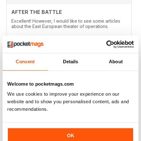
AFTER THE BATTLE
Excellent! However, I would like to see some articles
about the East European theater of operations.
Recensito 15 agosto 2020
Consent
Details
About
FULL OF HISTORICAL INFORMATION
Great magazines for both young and old
Welcome to pocketmags.com
We use cookies to improve your experience on our
Recensito 17 luglio 2019
website and to show you personalised content, ads and
recommendations.
THE BEST THEN & NOW MILITARY HISTORY
MAGAZINE
OK