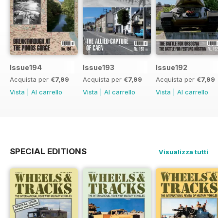
Issue194
Issue193
Issue192
Acquista per
€7,99
Acquista per
€7,99
Acquista per
€7,99
Vista
|
Al carrello
Vista
|
Al carrello
Vista
|
Al carrello
SPECIAL EDITIONS
Visualizza tutti