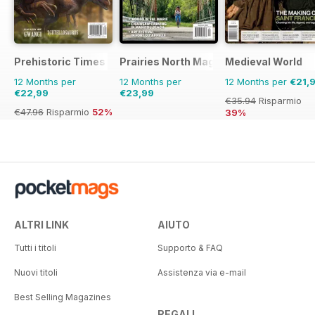
Prehistoric Times
Prairies North Magazine
Medieval World
12 Months per
12 Months per
12 Months per
€21,
€22,99
€23,99
€35.94
Risparmio
€47.96
Risparmio
52%
39%
ALTRI LINK
AIUTO
Tutti i titoli
Supporto & FAQ
Nuovi titoli
Assistenza via e-mail
Best Selling Magazines
REGALI