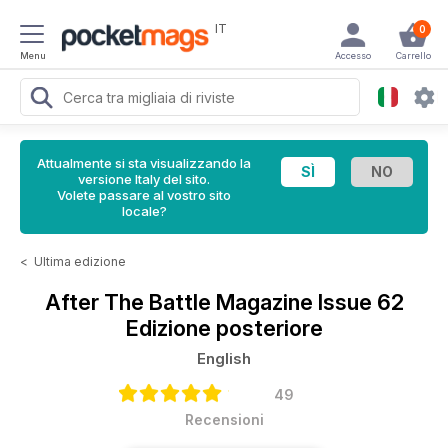
IT
0
Menu
Accesso
Carrello
Attualmente si sta visualizzando la
versione Italy del sito.
Volete passare al vostro sito
locale?
<
Ultima edizione
After The Battle Magazine
Issue 62
Edizione posteriore
English
49
Recensioni