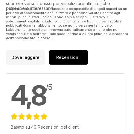
scorrere verso il basso per visualizzare altri titoli che
potrebbero interessarvi.
I risparmi sono calcolati sull'acquisto comparabile di singoli numeri su un
periodo di abbonamento annualizzato e possono variare rispetto agli
importi pubblicizzati. I calcoli sono solo a scopo illustrativo. Gli
abbonamenti digitali includono l'ultimo numero e tutti i numeri regolari
pubblicati durante l'abbonamento, se non diversamente indicato.
L'abbonamento scelto si rinnoverà automaticamente a meno che non
venga annullato nell'area Il mio account fino a 24 ore prima della scadenza
dell'abbonamento in corso.
Dove leggere
Recensioni
4,8
/5
Basato su 49 Recensioni dei clienti