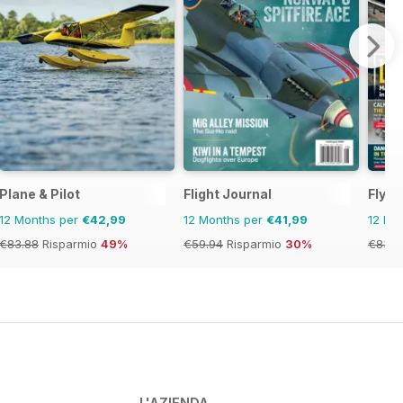
Plane & Pilot
Flight Journal
FlyPa
12 Months per
€42,99
12 Months per
€41,99
12 Mo
€83.88
Risparmio
49%
€59.94
Risparmio
30%
€83.8
L'AZIENDA