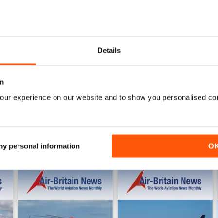
0
3
AIR BRITAIN NEWS
Details
ENSIONI
Quality publication with tons of useful information.
m
our experience on our website and to show you personalised co
 my personal information
O