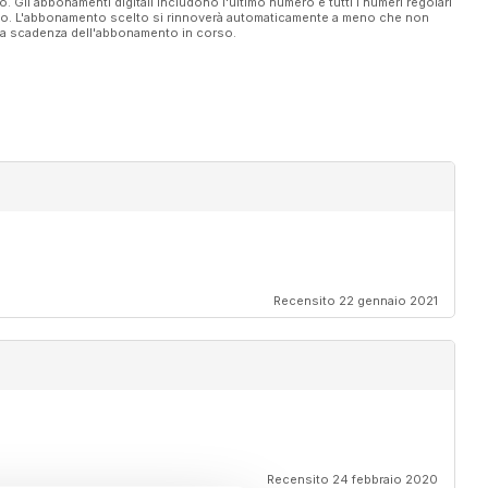
vo. Gli abbonamenti digitali includono l'ultimo numero e tutti i numeri regolari
ato. L'abbonamento scelto si rinnoverà automaticamente a meno che non
ella scadenza dell'abbonamento in corso.
Recensito 22 gennaio 2021
Recensito 24 febbraio 2020