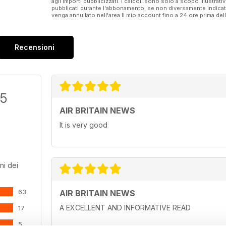
agli importi pubblicizzati. I calcoli sono solo a scopo illustrati
pubblicati durante l'abbonamento, se non diversamente indic
venga annullato nell'area Il mio account fino a 24 ore prima d
Recensioni
/5
AIR BRITAIN NEWS
It is very good
ni dei
63
AIR BRITAIN NEWS
A EXCELLENT AND INFORMATIVE READ
17
5