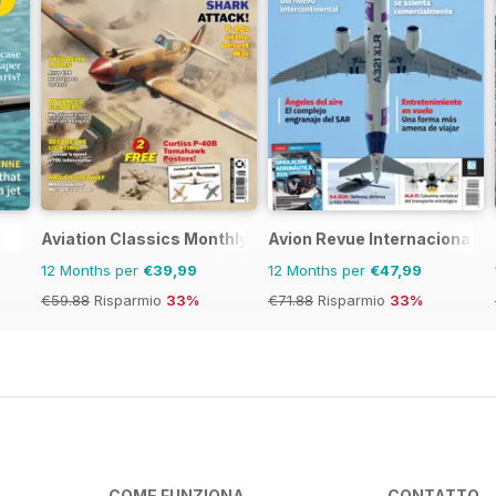
Aviation Classics Monthly
Avion Revue Internacional
12 Months per
€39,99
12 Months per
€47,99
€59.88
Risparmio
33%
€71.88
Risparmio
33%
COME FUNZIONA
CONTATTO