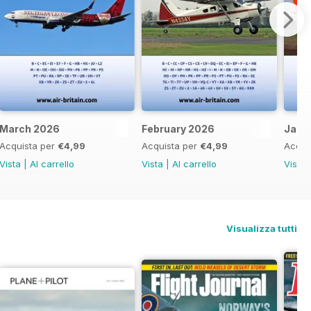
March 2026
February 2026
Janu
Acquista per
€4,99
Acquista per
€4,99
Acqui
Vista
|
Al carrello
Vista
|
Al carrello
Vista
Visualizza tutti