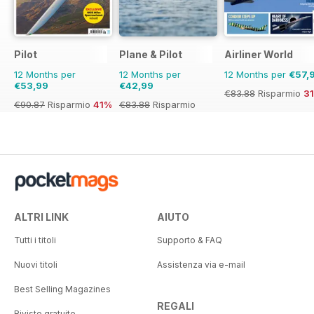
Pilot
Plane & Pilot
Airliner World
12 Months per
12 Months per
12 Months per
€57,
€53,99
€42,99
€83.88
Risparmio
3
€90.87
Risparmio
41%
€83.88
Risparmio
49%
ALTRI LINK
AIUTO
Tutti i titoli
Supporto & FAQ
Nuovi titoli
Assistenza via e-mail
Best Selling Magazines
REGALI
Riviste gratuite