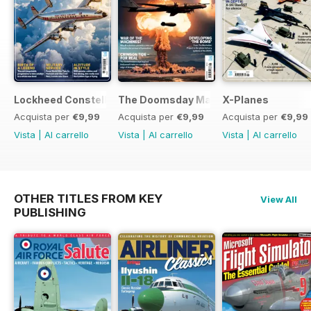
Lockheed Constellation
The Doomsday Machines
X-Planes
Acquista per
€9,99
Acquista per
€9,99
Acquista per
€9,99
Vista
|
Al carrello
Vista
|
Al carrello
Vista
|
Al carrello
OTHER TITLES FROM KEY
View All
PUBLISHING