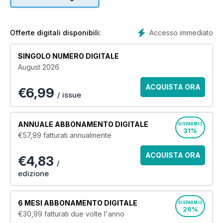
distinct emphasis on military aircraft from the 1930s to the
1960s, the magazine features such icons as the Spitfire,
Hurricane, Lancaster and many more.
Accesso immediato
Offerte digitali disponibili:
Regular features include:
SINGOLO NUMERO DIGITALE
• Database: Aeroplane puts historic planes under the
August 2026
spotlight by discussing development, in service details,
insights and technical details.
ACQUISTA ORA
€
6,99
• Aeroplane Meets: Interview series on leading figures from
/ issue
the historic aircraft scene.
• Hangar Talk: Monthly comment column on the historic
aircraft world.
ANNUALE
ABBONAMENTO DIGITALE
RISPARMIO
• Q&A: Your questions answered
31%
€57,99
fatturati annualmente
• Aircrew: An insider’s look at the crew that manned
legendary aircraft.
ACQUISTA ORA
€4,83
/
And much more!
edizione
For more information, visit www.aeroplanemonthly.com
6 MESI
ABBONAMENTO DIGITALE
RISPARMIO
26%
Please note: Posters, calendars or wall planners, plans,
€30,99
fatturati due volte l'anno
decals etc. may not necessarily be included with this digital