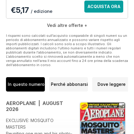
issue. Please check the specific issue’s description within the
ACQUISTA ORA
€5,17
app, to see if it is included with that digital version.
/ edizione
Published by Key Publishing Ltd. The entire contents of this
Vedi altre offerte +
title is © copyright 2018. All rights reserved.
I risparmi sono calcolati sull'acquisto comparabile di singoli numeri su un
periodo di abbonamento annualizzato e possono variare rispetto agli
Please note: Posters or wall planners included with the
importi pubblicizzati. I calcoli sono solo a scopo illustrativo. Gli
printed magazine are currently unavailable with the digital
abbonamenti digitali includono l'ultimo numero e tutti i numeri regolari
version.
pubblicati durante l'abbonamento, se non diversamente indicato.
L'abbonamento scelto si rinnoverà automaticamente a meno che non
venga annullato nell'area Il mio account fino a 24 ore prima della scadenza
dell'abbonamento in corso.
In questo numero
Perché abbonarsi
Dove leggere
AEROPLANE | AUGUST
2026
EXCLUSIVE: MOSQUITO
MASTERS
Reuniting one man and his photo-