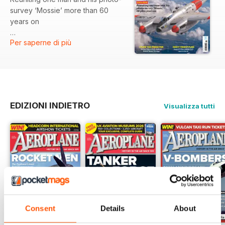
survey ‘Mossie’ more than 60
years on
Per saperne di più
‘I FLEW THE FREIGHTER’
Warbird legend Keith Skilling’s
RNZAF Bristol 170 days
NIGHT FRIGHT FLIES
Superb D-Day veteran C-47 back
EDIZIONI INDIETRO
Visualizza tutti
in the air
Consent
Details
About