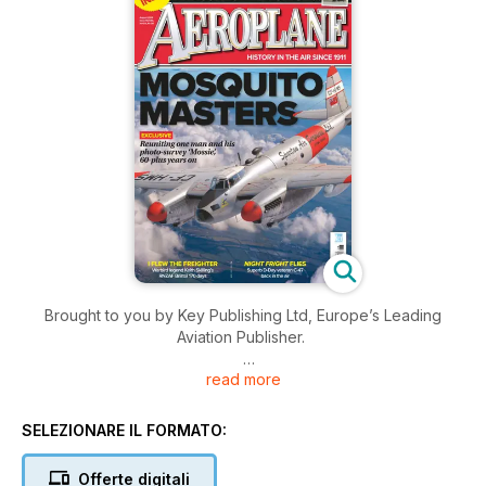
Brought to you by Key Publishing Ltd, Europe’s Leading
Aviation Publisher.
read more
Published monthly, Aeroplane traces its lineage back to the
weekly The Aeroplane launched in June 1911, and is still
continuing to provide the best aviation coverage around.
SELEZIONARE IL FORMATO:
Aeroplane magazine is dedicated to offering the most in-
depth and entertaining read on all historical aircraft. With a
Offerte digitali