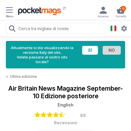
IT
0
Menu
Accesso
Carrello
Attualmente si sta visualizzando la
versione Italy del sito.
Volete passare al vostro sito
locale?
<
Ultima edizione
Air Britain News Magazine
September-
10 Edizione posteriore
English
88
Recensioni