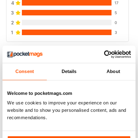
4
17
3
5
2
0
1
3
VISUALIZZA LE RECENSIONI
Consent
Details
About
AIR BRITAIN NEWS
Welcome to pocketmags.com
It is very good
We use cookies to improve your experience on our
Recensito 22 gennaio 2021
website and to show you personalised content, ads and
recommendations.