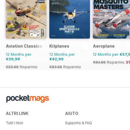
Aviation Classics Monthly
Kitplanes
Aeroplane
12 Months per
12 Months per
12 Months per
€57,
€39,99
€42,99
€83.88
Risparmio
3
€59.88
Risparmio
€83.88
Risparmio
33%
49%
ALTRI LINK
AIUTO
Tutti i titoli
Supporto & FAQ