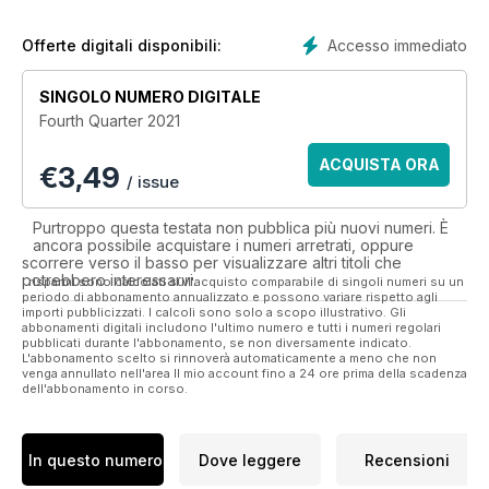
Accesso immediato
Offerte digitali disponibili:
SINGOLO NUMERO DIGITALE
Fourth Quarter 2021
ACQUISTA ORA
€
3,49
/ issue
Purtroppo questa testata non pubblica più nuovi numeri. È
ancora possibile acquistare i numeri arretrati, oppure
scorrere verso il basso per visualizzare altri titoli che
potrebbero interessarvi.
I risparmi sono calcolati sull'acquisto comparabile di singoli numeri su un
periodo di abbonamento annualizzato e possono variare rispetto agli
importi pubblicizzati. I calcoli sono solo a scopo illustrativo. Gli
abbonamenti digitali includono l'ultimo numero e tutti i numeri regolari
pubblicati durante l'abbonamento, se non diversamente indicato.
L'abbonamento scelto si rinnoverà automaticamente a meno che non
venga annullato nell'area Il mio account fino a 24 ore prima della scadenza
dell'abbonamento in corso.
In questo numero
Dove leggere
Recensioni