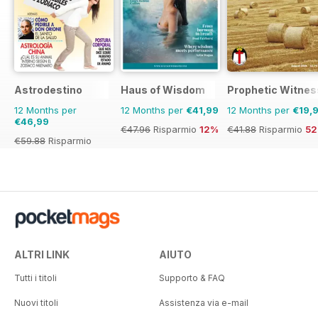
Astrodestino
Haus of Wisdom
Prophetic Witnes
12 Months per
12 Months per
€41,99
12 Months per
€19,
€46,99
€47.96
Risparmio
12%
€41.88
Risparmio
5
€59.88
Risparmio
22%
ALTRI LINK
AIUTO
Tutti i titoli
Supporto & FAQ
Nuovi titoli
Assistenza via e-mail