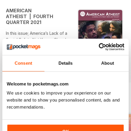
AMERICAN
ATHEIST | FOURTH
QUARTER 2021
In this issue; America’s Lack of a
Social Safety Net Keeps Churches
in Business, Remembering Bobbie
Kirkhart and Tom Flynn, Exposing
the Evangelical Persecution
Consent
Details
About
Complex in Carson v. Makin, The
Per saperne di più
Latest Attacks on Public
Education, Biden Administration to
Welcome to pocketmags.com
End Trump-Era Anti-Worker Policy,
At the Intersection of Identities,
We use cookies to improve your experience on our
Introducing the Nonreligion and
website and to show you personalised content, ads and
EDIZIONI INDIETRO
Visualizza tutti
Secularity Research Network, and
recommendations.
American Atheists in Action.