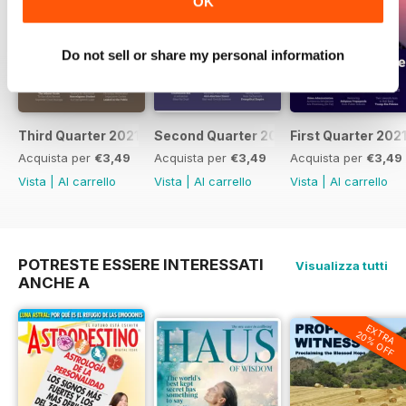
OK
Do not sell or share my personal information
Third Quarter 2021
Second Quarter 2021
First Quarter 202
Acquista per
€3,49
Acquista per
€3,49
Acquista per
€3,49
Vista
|
Al carrello
Vista
|
Al carrello
Vista
|
Al carrello
POTRESTE ESSERE INTERESSATI
Visualizza tutti
ANCHE A
EXTRA
20% OFF