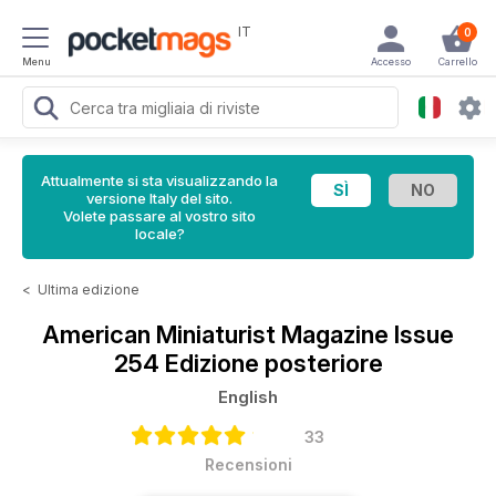
IT
0
Menu
Accesso
Carrello
Attualmente si sta visualizzando la
versione Italy del sito.
Volete passare al vostro sito
locale?
<
Ultima edizione
American Miniaturist Magazine
Issue
254 Edizione posteriore
English
33
Recensioni