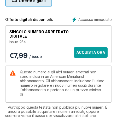
Offerte digitali
about, it will still inspire others. This is something that has
helped me turn my critical self-evaluations, brought on from
perfectionism, into a freedom to make mistakes.
Creating with freedom allows you to enjoy the process. We
Accesso immediato
Offerte digitali disponibili:
are all a work in progress. We make mistakes but as long as
we strive to do better everyday, it’s okay. My mission in life is
SINGOLO NUMERO ARRETRATO
to inspire. It always has been, and once I learned that you
DIGITALE
don’t have to be ‘perfect’ to do this, creating has been so
Issue 254
rewarding!
The next time you find yourself getting frustrated while
ACQUISTA ORA
€
7,99
making something I suggest you stop and reset your purpose
/ issue
for creating. We are not machines, we are artists who have
the gift to infuse our spiritual essence into our work. Once
you tap into that, you will flourish!
Questo numero e gli altri numeri arretrati non
sono inclusi in un American Miniaturist
abbonamento. Gli abbonamenti includono l'ultimo
numero regolare e i nuovi numeri usciti durante
l'abbonamento e partono da un prezzo minimo
di
Purtroppo questa testata non pubblica più nuovi numeri. È
ancora possibile acquistare i numeri arretrati, oppure
scorrere verso il basso per visualizzare altri titoli che