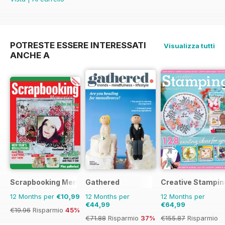
POTRESTE ESSERE INTERESSATI
Visualizza tutti
ANCHE A
Scrapbooking Memories
Gathered
Creative Stampin
12 Months per
€10,99
12 Months per
12 Months per
€44,99
€64,99
€19.96
Risparmio
45%
€71.88
Risparmio
37%
€155.87
Risparmio