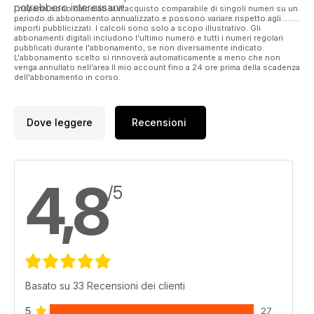
potrebbero interessarvi.
I risparmi sono calcolati sull'acquisto comparabile di singoli numeri su un
periodo di abbonamento annualizzato e possono variare rispetto agli
importi pubblicizzati. I calcoli sono solo a scopo illustrativo. Gli
abbonamenti digitali includono l'ultimo numero e tutti i numeri regolari
pubblicati durante l'abbonamento, se non diversamente indicato.
L'abbonamento scelto si rinnoverà automaticamente a meno che non
venga annullato nell'area Il mio account fino a 24 ore prima della scadenza
dell'abbonamento in corso.
Dove leggere
Recensioni
4,8
/5
Basato su 33 Recensioni dei clienti
5
27