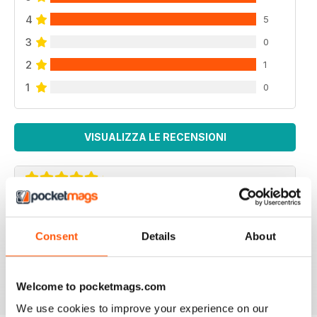
4
5
3
0
2
1
1
0
VISUALIZZA LE RECENSIONI
VERY ENGAGING
Not just for American readers but for European ones
Consent
Details
About
too
Recensito 09 luglio 2019
Welcome to pocketmags.com
We use cookies to improve your experience on our