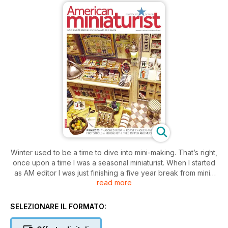
Winter used to be a time to dive into mini-making. That’s right,
once upon a time I was a seasonal miniaturist. When I started
as AM editor I was just finishing a five year break from minis
read more
to pursue my mixed media art. I quickly dove back into
creating minis and became a year round maker. After seeing
so much inspiration everyday at work how could I not?
SELEZIONARE IL FORMATO:
One important thing I have learned from being an artist for so
many years is even if you make something you are not sure