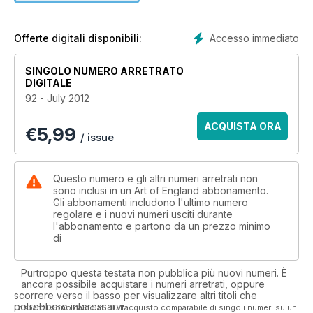
sunshine, we travelled to Sharpham in Devon, for a
fascinating insight into the work of Zdzislaw Ruszkowski,
courtesy of Art Spaces.
Accesso immediato
Offerte digitali disponibili:
SINGOLO NUMERO ARRETRATO
DIGITALE
92 - July 2012
ACQUISTA ORA
€
5,99
/ issue
Questo numero e gli altri numeri arretrati non
sono inclusi in un Art of England abbonamento.
Gli abbonamenti includono l'ultimo numero
regolare e i nuovi numeri usciti durante
l'abbonamento e partono da un prezzo minimo
di
Purtroppo questa testata non pubblica più nuovi numeri. È
ancora possibile acquistare i numeri arretrati, oppure
scorrere verso il basso per visualizzare altri titoli che
potrebbero interessarvi.
I risparmi sono calcolati sull'acquisto comparabile di singoli numeri su un