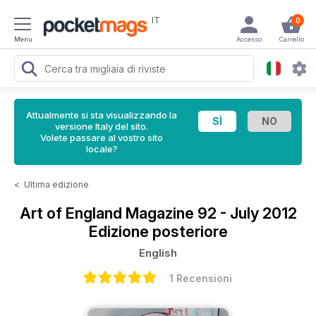
IT
0
Menu
Accesso
Carrello
Attualmente si sta visualizzando la
versione Italy del sito.
Volete passare al vostro sito
locale?
<
Ultima edizione
Art of England Magazine
92 - July 2012
Edizione posteriore
English
1 Recensioni