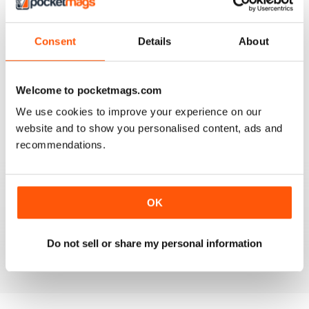
4
0
3
0
Consent
Details
About
2
0
1
0
Welcome to pocketmags.com
We use cookies to improve your experience on our
VISUALIZZA LE RECENSIONI
website and to show you personalised content, ads and
recommendations.
HIGHLY RECOMMEND FOR ART BUYERS
OK
Highly Recommend for art buyers, good contacts,
features, reviews, etc
Do not sell or share my personal information
Recensito 19 giugno 2020