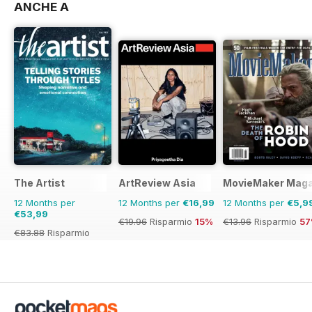
ANCHE A
The Artist
ArtReview Asia
MovieMaker Maga
12 Months per
12 Months per
€16,99
12 Months per
€5,9
€53,99
€19.96
Risparmio
15%
€13.96
Risparmio
5
€83.88
Risparmio
36%