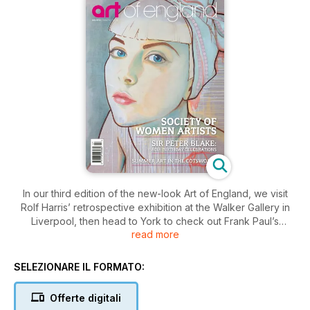
In our third edition of the new-look Art of England, we visit
Rolf Harris’ retrospective exhibition at the Walker Gallery in
Liverpool, then head to York to check out Frank Paul’s
read more
fabulous Nothing is Revealed at Bohemia Galleries before
cruising back down the M6 to the Cotswolds. The Queen’s
Gallery at Buckingham Palace plays host to Leonardo da
SELEZIONARE IL FORMATO:
Vinci’s anatomical drawings and the Society of Women Artists,
celebrating its 151st anniversary in style this year, is fully
Offerte digitali
engaged in the Jubilee celebrations. In search of art and