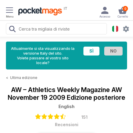
IT
0
Menu
Accesso
Carrello
Attualmente si sta visualizzando la
versione Italy del sito.
Volete passare al vostro sito
locale?
<
Ultima edizione
AW – Athletics Weekly Magazine
AW
November 19 2009 Edizione posteriore
English
151
Recensioni