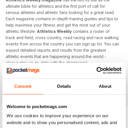
ultimate bible for athletics and the first port of call for
serious athletes and athletic fans looking for a great read.
Each magazine contains in-depth training guides and tips to
help maximise your fitness and get the most out of your
athletic lifestyle.
Athletics Weekly
contains a roster of
track and field, cross-country, road racing and race walking
events from across the country you can sign up for. You can
expect detailed reports and results from the greatest
athletic events that are happening around the world -
always stay up-to-date with the champions!
Whether you're a keen athlete, a professional or even a
newbie to your sport of choice,
Athletics Weekly
is the
Consent
Details
About
interesting and informative read that’ll help maximise your
potential as an athlete.
Welcome to pocketmags.com
We use cookies to improve your experience on our
website and to show you personalised content, ads and
EDIZIONI INDIETRO
Visualizza tutti