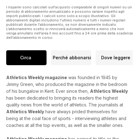
I risparmi sono calcolati sull'acquisto comparabile di singoli numeri su un
periodo di abbonamento annualizzato e possono variare rispetto agli
importi pubblicizzati. I calcoli sono solo a scopo illustrativo. Gli
abbonamenti digitali includono l'ultimo numero e tutti i numeri regolari
pubblicati durante l'abbonamento, se non diversamente indicato.
L'abbonamento scelto si rinnoverà automaticamente a meno che non
venga annullato nell'area Il mio account fino a 24 ore prima della scadenza
dell'abbonamento in corso.
Circa
Perché abbonarsi
Dove leggere
Athletics Weekly magazine
was founded in 1945 by
Jimmy Green, who produced the magazine in the bedroom
of his bungalow in Kent. Ever since then,
Athletics Weekly
has been dedicated to bringing its readers the highest
quality news from the world of athletics. The journalists at
Athletics Weekly
have always prided themselves for
being at the coal face of sports - interviewing athletes and
coaches at all the top events, as well as the smaller ones.
Athletics Weekly magazine
has earned its title as the