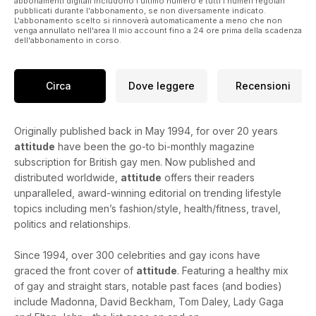
abbonamenti digitali includono l'ultimo numero e tutti i numeri regolari
pubblicati durante l'abbonamento, se non diversamente indicato.
L'abbonamento scelto si rinnoverà automaticamente a meno che non
venga annullato nell'area Il mio account fino a 24 ore prima della scadenza
dell'abbonamento in corso.
Circa
Dove leggere
Recensioni
Originally published back in May 1994, for over 20 years
attitude
have been the go-to bi-monthly magazine
subscription for British gay men. Now published and
distributed worldwide,
attitude
offers their readers
unparalleled, award-winning editorial on trending lifestyle
topics including men’s fashion/style, health/fitness, travel,
politics and relationships.
Since 1994, over 300 celebrities and gay icons have
graced the front cover of
attitude
. Featuring a healthy mix
of gay and straight stars, notable past faces (and bodies)
include Madonna, David Beckham, Tom Daley, Lady Gaga