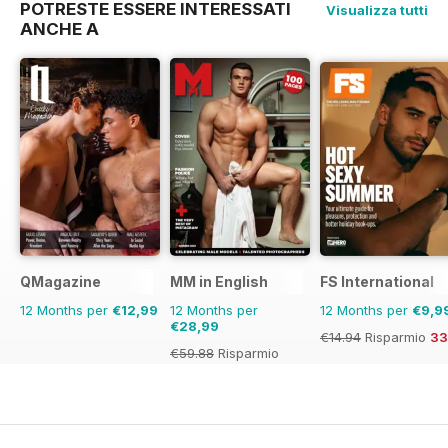
POTRESTE ESSERE INTERESSATI
Visualizza tutti
ANCHE A
QMagazine
MM in English
FS International
12 Months per
€12,99
12 Months per
12 Months per
€9,9
€28,99
€14.94
Risparmio
3
€59.88
Risparmio
52%