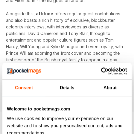
and Elton John - the list goes on and on.
Alongside this,
attitude
offers regular guest contributions
and also boasts a rich history of exclusive, blockbuster
celebrity interviews, with interviewees as diverse as
politicians, David Cameron and Tony Blair, through to
entertainment and popular culture figures such as Tom
Hardy, Will Young and Kylie Minogue and even royalty, with
Prince William adorning the front cover and becoming the
first member of the British royal family to appear in a gay
magazine!
Keep yourself up-to-date with the latest, pressing LGBT+
news and stories from across the world with a bi-monthly
Consent
Details
About
digital version of
attitude
magazine - download the latest
magazine to your device and enjoy immediately today!
Welcome to pocketmags.com
We use cookies to improve your experience on our
website and to show you personalised content, ads and
EDIZIONI INDIETRO
recommendations.
Visualizza tutti