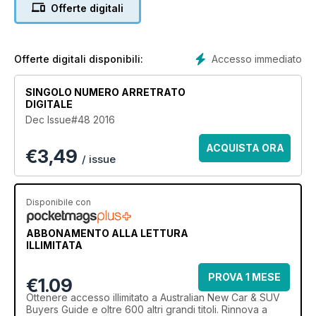
readers the latest news, products and events of the
Offerte digitali
automotive world. Perfect for any car enthusiast.
Accesso immediato
Offerte digitali disponibili:
SINGOLO NUMERO ARRETRATO
DIGITALE
Dec Issue#48 2016
ACQUISTA ORA
€
3,49
/ issue
Disponibile con
ABBONAMENTO ALLA LETTURA
ILLIMITATA
PROVA 1 MESE
€1.09
Ottenere
accesso illimitato
a Australian New Car & SUV
Buyers Guide e oltre 600 altri grandi titoli. Rinnova a