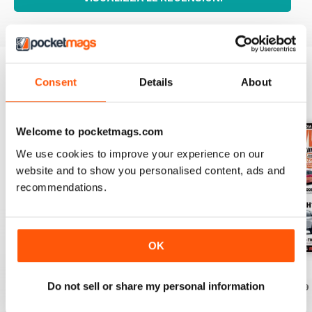
Consent
Details
About
EDIZIONI INDIETRO
Visualizza tutti
Welcome to pocketmags.com
We use cookies to improve your experience on our
website and to show you personalised content, ads and
recommendations.
OK
63
Issue 62
Issue 61
Do not sell or share my personal information
Acquista per
€5,99
Acquista per
€3,49
Acquista per
€3,49
Vista
|
Al carrello
Vista
|
Al carrello
Vista
|
Al carrello