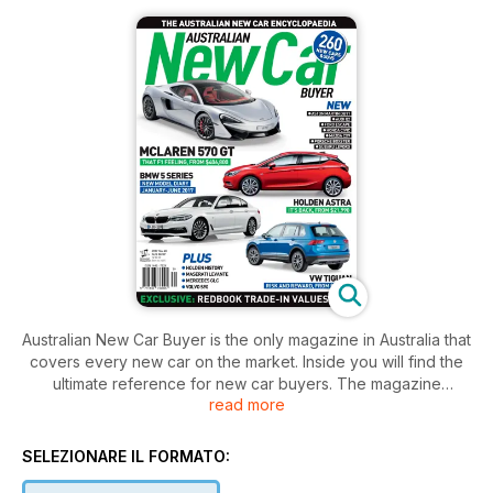
Australian New Car Buyer is the only magazine in Australia that
covers every new car on the market. Inside you will find the
ultimate reference for new car buyers. The magazine
read more
features information on developments at all levels of the
industry and a comprehensive run-down of small, medium,
family, coupes, sports and luxury cars that are available on
SELEZIONARE IL FORMATO:
the Australian market. New Car Buyer also shares with its