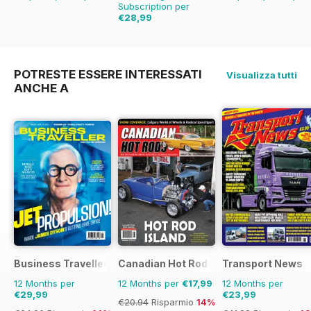
Subscription per
€28,99
€41.94
Risparmio
31%
POTRESTE ESSERE INTERESSATI
Visualizza tutti
ANCHE A
Business Traveller UK
Canadian Hot Rods
Transport News
12 Months per
12 Months per
€17,99
12 Months per
€29,99
€23,99
€20.94
Risparmio
14%