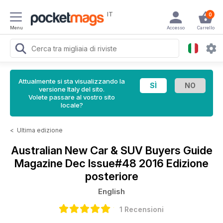
IT
0
Menu
Accesso
Carrello
Attualmente si sta visualizzando la
versione Italy del sito.
Volete passare al vostro sito
locale?
<
Ultima edizione
Australian New Car & SUV Buyers Guide
Magazine
Dec Issue#48 2016 Edizione
posteriore
English
1 Recensioni