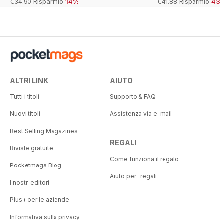
€34.90
Risparmio
14%
€41.88
Risparmio
4
ALTRI LINK
AIUTO
Tutti i titoli
Supporto & FAQ
Nuovi titoli
Assistenza via e-mail
Best Selling Magazines
REGALI
Riviste gratuite
Come funziona il regalo
Pocketmags Blog
Aiuto per i regali
I nostri editori
Plus+ per le aziende
Informativa sulla privacy