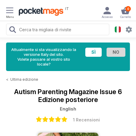
IT
0
Menu
Accesso
Carrello
Attualmente si sta visualizzando la
versione Italy del sito.
Volete passare al vostro sito
locale?
<
Ultima edizione
Autism Parenting Magazine
Issue 6
Edizione posteriore
English
1 Recensioni