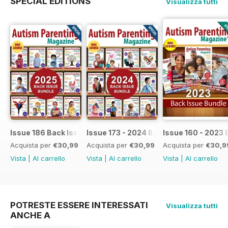
SPECIAL EDITIONS
Visualizza tutti
Issue 186 Back Issue bundle
Issue 173 - 2024 Back Issue Bundle
Issue 160 - 2023 
Acquista per
€30,99
Acquista per
€30,99
Acquista per
€30,9
Vista
|
Al carrello
Vista
|
Al carrello
Vista
|
Al carrello
POTRESTE ESSERE INTERESSATI
Visualizza tutti
ANCHE A