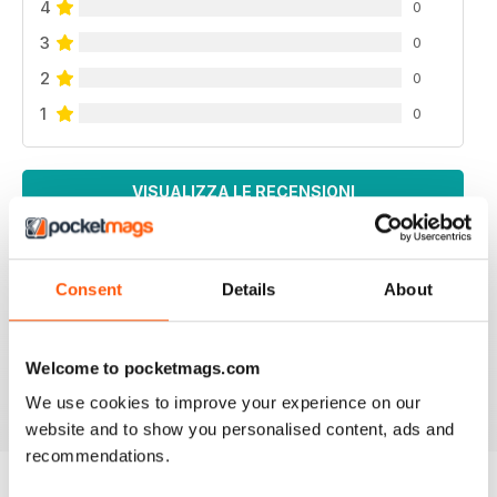
4
0
3
0
2
0
1
0
VISUALIZZA LE RECENSIONI
Consent
Details
About
AUTISM PARENTING
Thanks
Welcome to pocketmags.com
Recensito 01 giugno 2026
We use cookies to improve your experience on our
website and to show you personalised content, ads and
recommendations.