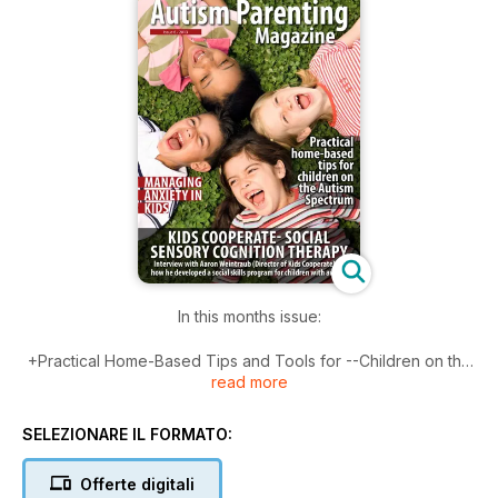
In this months issue:
+Practical Home-Based Tips and Tools for --Children on the
read more
Autism Spectrum by Debi Taylor
+Managing Anxiety with children who have Autism by Ryan
Riviera
SELEZIONARE IL FORMATO:
+Free Visual Learning guide Suzies Toilet Time by Charlotte
Olson
Offerte digitali
+Words, Words, Words by Deborah French