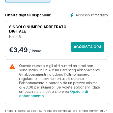
+Preparing your child for the dentist office by Dr Josie
Davidio
+Q&A - Where do I buy diapers after size 6 for my autistic
Accesso immediato
Offerte digitali disponibili:
child that I can't potty train by Leslie Burby
+On a scale of one to ten, tell me how much it hurts using
SINGOLO NUMERO ARRETRATO
Whatz-It by Lyndon Owen
DIGITALE
Issue 6
ACQUISTA ORA
€
3,49
/ issue
Questo numero e gli altri numeri arretrati non
sono inclusi in un Autism Parenting abbonamento.
Gli abbonamenti includono l'ultimo numero
regolare e i nuovi numeri usciti durante
l'abbonamento e partono da un prezzo minimo
di
€3,08
per numero . Se volete abbonarvi, date
un'occhiata al nostro sito web
Opzioni di
abbonamento
I risparmi sono calcolati sull'acquisto comparabile di singoli numeri su un