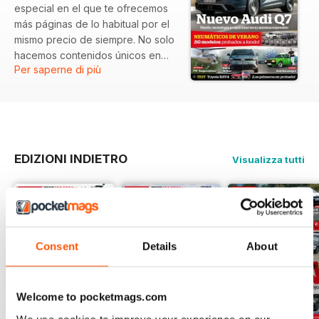
especial en el que te ofrecemos
más páginas de lo habitual por el
mismo precio de siempre. No solo
hacemos contenidos únicos en
Per saperne di più
los que repasmos cómo ha
cambiado todo en estas dos
décadas, sino que te traemos
temas exclusivos, como la prueba
del 'Safety car' del Real Madrid
oe el reportaje de un VW T1
EDIZIONI INDIETRO
Visualizza tutti
convertida en helicóptero. Y no
nos olvidamos de los contenidos
que siempre nos han definido:
más de 20 pruebas, comparativa
de neumáticos y presentación de
novedades mundiales como el
Consent
Details
About
nuevo Audi Q7.
Welcome to pocketmags.com