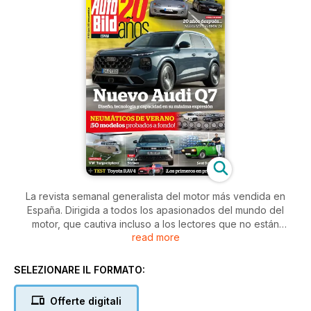
La revista semanal generalista del motor más vendida en
España. Dirigida a todos los apasionados del mundo del
motor, que cautiva incluso a los lectores que no están
read more
habituados a comprar revistas de coches. Fiable y rigurosa
en el tratamiento de la información. Es práctica, clara, sencilla
y directa en sus temas. Ofrece al lector todo lo que le
SELEZIONARE IL FORMATO:
interesa: exclusivas sobre los nuevos lanzamientos y
prototipos, test y comparativas en profundidad y los trucos y
Offerte digitali
consejos más prácticos.