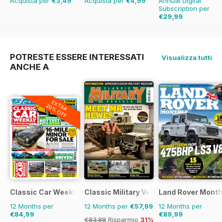
Acquista per
€3,49
Acquista per
€4,99
Annual Digital
Subscription per
€29,99
€59.88
Risparmio
50%
POTRESTE ESSERE INTERESSATI
Visualizza tutti
ANCHE A
EXTRA
20% OFF
Classic Car Weekly
Classic Military Vehicle
Land Rover Month
12 Months per
12 Months per
€57,99
12 Months per
€84,99
€89,99
€83.88
Risparmio
31%