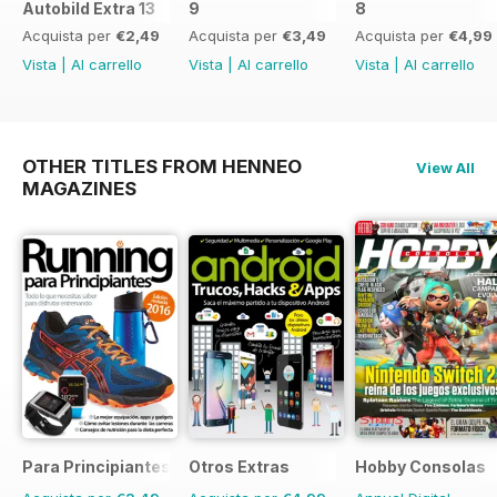
Autobild Extra 13
9
8
Acquista per
€2,49
Acquista per
€3,49
Acquista per
€4,99
Vista
|
Al carrello
Vista
|
Al carrello
Vista
|
Al carrello
OTHER TITLES FROM HENNEO
View All
MAGAZINES
Para Principiantes
Otros Extras
Hobby Consolas