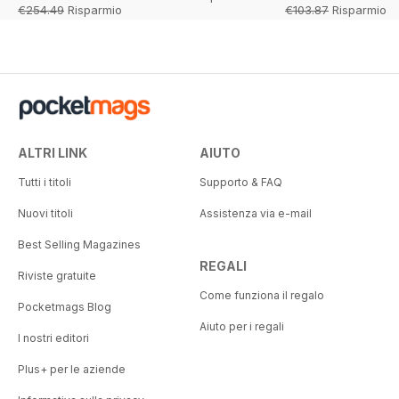
€254.49
Risparmio
€103.87
Risparmio
67%
13%
ALTRI LINK
AIUTO
Tutti i titoli
Supporto & FAQ
Nuovi titoli
Assistenza via e-mail
Best Selling Magazines
REGALI
Riviste gratuite
Come funziona il regalo
Pocketmags Blog
Aiuto per i regali
I nostri editori
Plus+ per le aziende