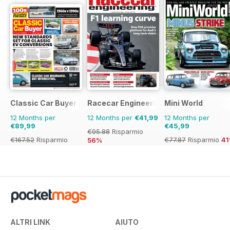
Classic Car Buyer
Racecar Engineering
Mini World
12 Months per
12 Months per
€41,99
12 Months per
€89,99
€45,99
€95.88
Risparmio
€167.52
Risparmio
€77.87
Risparmio
4
56%
46%
ALTRI LINK
AIUTO