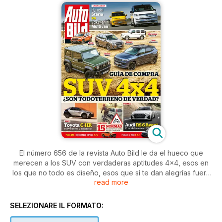
El número 656 de la revista Auto Bild le da el hueco que
merecen a los SUV con verdaderas aptitudes 4x4, esos en
los que no todo es diseño, esos que sí te dan alegrías fuera
read more
del asfalto. Además, probamos 15 modelos más, entre los que
se encuentran furgonetas como la Hyundai Staria y la VW
Multivan. Pero eso no es todo: viajamos al Festival de la
SELEZIONARE IL FORMATO:
Velocidad de Goodwood, rememoramos los 25 años del Audi