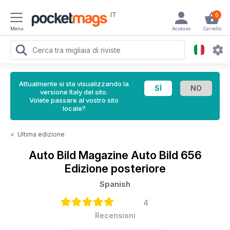
IT
0
Menu
Accesso
Carrello
Attualmente si sta visualizzando la
versione Italy del sito.
Volete passare al vostro sito
locale?
<
Ultima edizione
Auto Bild Magazine
Auto Bild 656
Edizione posteriore
Spanish
4
Recensioni