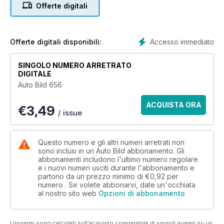
TT y conocemos la cámara de los secretos de BMW.
Offerte digitali
Accesso immediato
Offerte digitali disponibili:
SINGOLO NUMERO ARRETRATO
DIGITALE
Auto Bild 656
ACQUISTA ORA
€
3,49
/ issue
Questo numero e gli altri numeri arretrati non
sono inclusi in un Auto Bild abbonamento. Gli
abbonamenti includono l'ultimo numero regolare
e i nuovi numeri usciti durante l'abbonamento e
partono da un prezzo minimo di
€0,92
per
numero . Se volete abbonarvi, date un'occhiata
al nostro sito web
Opzioni di abbonamento
I risparmi sono calcolati sull'acquisto comparabile di singoli numeri su un