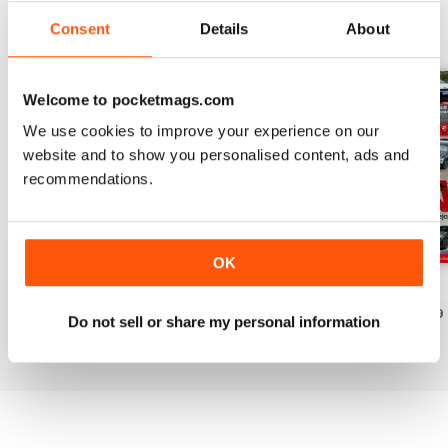
Consent
Details
About
EDIZIONI INDIETRO
Visualizza tutti
Welcome to pocketmags.com
We use cookies to improve your experience on our
website and to show you personalised content, ads and
recommendations.
OK
Auto Bild 691
Auto Bild 690
Auto Bild 689
Acquista per
€3,49
Acquista per
€3,49
Acquista per
€3,49
Do not sell or share my personal information
Vista
|
Al carrello
Vista
|
Al carrello
Vista
|
Al carrello