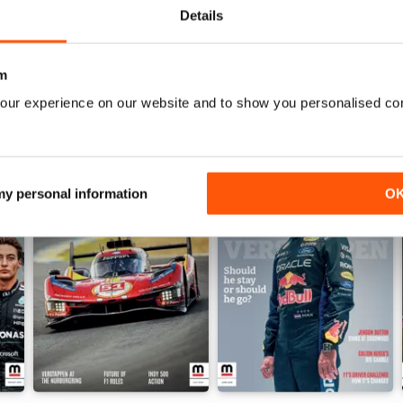
 passion. Download the latest issue of Autosport today!
Details
m
our experience on our website and to show you personalised co
 my personal information
O