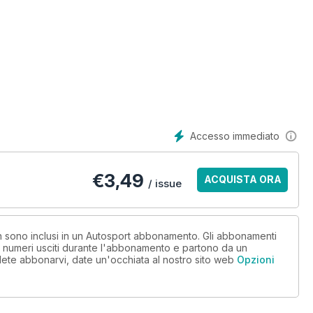
Accesso immediato
€
3,49
ACQUISTA ORA
/ issue
non sono inclusi in un Autosport abbonamento. Gli abbonamenti
i numeri usciti durante l'abbonamento e partono da un
lete abbonarvi, date un'occhiata al nostro sito web
Opzioni