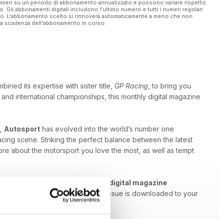
 numeri su un periodo di abbonamento annualizzato e possono variare rispetto
vo. Gli abbonamenti digitali includono l'ultimo numero e tutti i numeri regolari
ato. L'abbonamento scelto si rinnoverà automaticamente a meno che non
ella scadenza dell'abbonamento in corso.
ned its expertise with sister title,
GP Racing
, to bring you
and international championships, this monthly digital magazine
g,
Autosport
has evolved into the world’s number one
racing scene. Striking the perfect balance between the latest
re about the motorsport you love the most, as well as tempt
ally Championship - an
Autosport digital magazine
used and engaged each time a new issue is downloaded to your