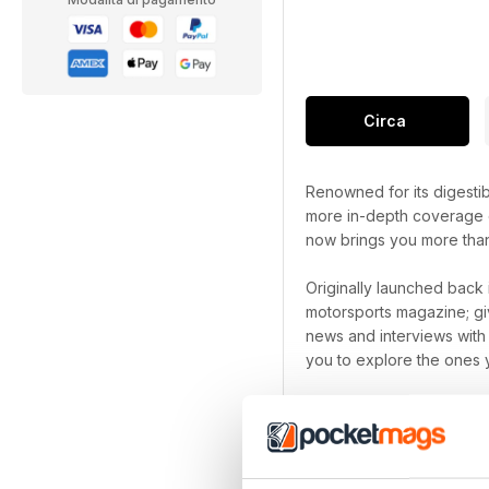
Circa
Renowned for its digestib
more in-depth coverage of
now brings you more tha
Originally launched back 
motorsports magazine; giv
news and interviews with
you to explore the ones y
Whether you are a Formul
subscription
is the must
device.