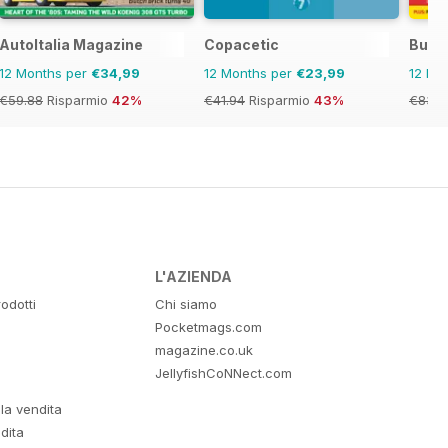
als
AutoItalia Magazine
Copacetic
Buse
12 Months per
€34,99
12 Months per
€23,99
12 Mo
€59.88
Risparmio
42%
€41.94
Risparmio
43%
€83.8
L'AZIENDA
odotti
Chi siamo
Pocketmags.com
magazine.co.uk
JellyfishCoNNect.com
lla vendita
dita