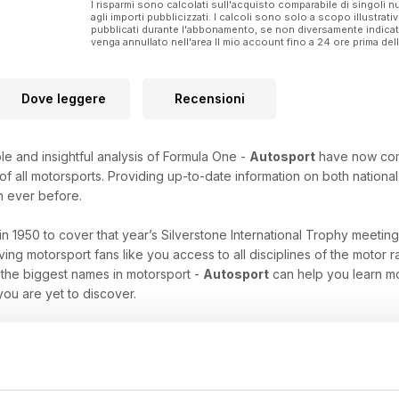
I risparmi sono calcolati sull'acquisto comparabile di singoli
agli importi pubblicizzati. I calcoli sono solo a scopo illustrati
pubblicati durante l'abbonamento, se non diversamente indic
venga annullato nell'area Il mio account fino a 24 ore prima d
Dove leggere
Recensioni
le and insightful analysis of Formula One -
Autosport
have now combi
 all motorsports. Providing up-to-date information on both national 
n ever before.
in 1950 to cover that year’s Silverstone International Trophy meetin
ing motorsport fans like you access to all disciplines of the motor 
 the biggest names in motorsport -
Autosport
can help you learn mo
ou are yet to discover.
a One fanatic, an IndyCar enthusiast, or are wild about the World R
-have resource of insight and information that will keep you enth