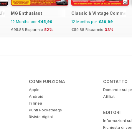
SUV Buyers Guide
MG Enthusiast
Classic & Vintage Commerci
12 Months per
€45,99
12 Months per
€39,99
€95.88
Risparmio
52%
€59.88
Risparmio
33%
COME FUNZIONA
CONTATTO
Apple
Domande sui pr
Android
Affiliati
In linea
Punti Pocketmags
EDITORI
Riviste digitali
Informazioni su
Richiesta di ven