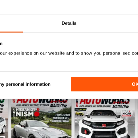
0
0
Details
ENSIONI
m
our experience on our website and to show you personalised co
 my personal information
O