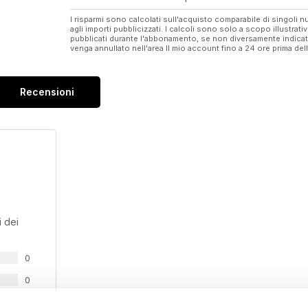
I risparmi sono calcolati sull'acquisto comparabile di singoli
agli importi pubblicizzati. I calcoli sono solo a scopo illustrati
pubblicati durante l'abbonamento, se non diversamente indic
venga annullato nell'area Il mio account fino a 24 ore prima d
Recensioni
 dei
0
0
0