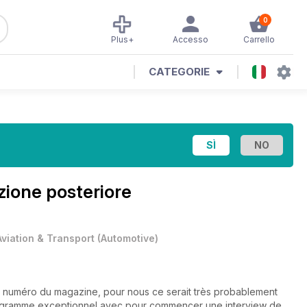
0
Plus+
Accesso
Carrello
CATEGORIE
zione posteriore
Aviation & Transport
(
Automotive
)
 numéro du magazine, pour nous ce serait très probablement
programme exceptionnel avec pour commencer une interview de