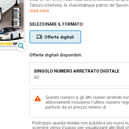
Tatsuru Ichishima, le charismatique patron de Spoon
read more
Honda Euro Meet. Autre légende, la bouillante Toyot
consacré 8 pages, aux côtés de nos focus sur une M
Honda S2000 kitée Amuse expatriée de Suède. Nous
SELEZIONARE IL FORMATO:
doute le plus grand préparateur de Shikoku, pour une
Toyota Chaser de drift et leur Honda Civic spéciale t
Offerte digitali
l’AE86 Festival d’Okayama qui réunit chaque année l
émotion notre dossier consacré aux voitures abandon
cette pionnière qu’est l’Isuzu Bellett, faire le poin
Offerte digitali disponibili:
découvrir ce que nous pensons du nouveau Mitsubi
Tous ces sujets, et bien d'autres encore, vous at
SINGOLO NUMERO ARRETRATO DIGITALE
bimestriel 100% passion voitures japonaises !
60
Questo numero e gli altri numeri arretrati 
abbonamenti includono l'ultimo numero rego
partono da un prezzo minimo di
Purtroppo questa testata non pubblica più nuovi num
scorrere verso il basso per visualizzare altri titoli