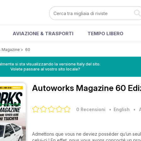
AVIAZIONE & TRASPORTI
TEMPO LIBERO
s Magazine
>
60
lmente si sta visualizzando la versione Italy del sito.
Volete passare al vostro sito locale?
Autoworks Magazine
60 Edi
0 Recensioni
• English
•
Admettons que vous ne deviez posséder qu’un seul
celui-ci ! En effet, nous vous avons concocté un 