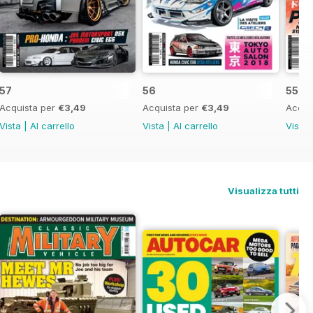
57
56
55
Acquista per
€3,49
Acquista per
€3,49
Acqui
Vista
|
Al carrello
Vista
|
Al carrello
Vista
Visualizza tutti