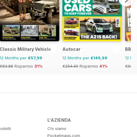
Classic Military Vehicle
Autocar
BBC 
12 Months per
€57,99
12 Months per
€149,99
12 Mo
€83.88
Risparmio
31%
€254.49
Risparmio
41%
€90.8
L'AZIENDA
odotti
Chi siamo
Pocketmags.com