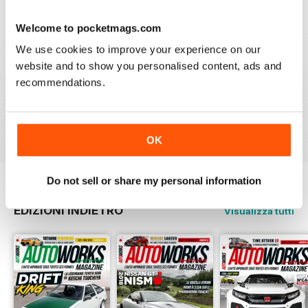
3
0
Welcome to pocketmags.com
2
0
We use cookies to improve your experience on our
1
0
website and to show you personalised content, ads and
recommendations.
VISUALIZZA LE RECENSIONI
OK
Do not sell or share my personal information
EDIZIONI INDIETRO
Visualizza tutti