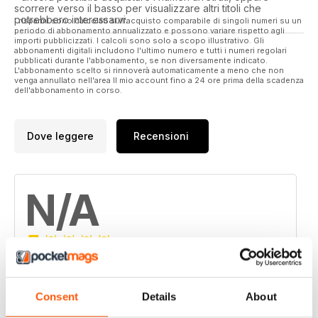
dans le nouveau numéro d'Autoworks Magazine, votre
scorrere verso il basso per visualizzare altri titoli che
bimestriel 100% passion voitures japonaises !
potrebbero interessarvi.
I risparmi sono calcolati sull'acquisto comparabile di singoli numeri su un
periodo di abbonamento annualizzato e possono variare rispetto agli
importi pubblicizzati. I calcoli sono solo a scopo illustrativo. Gli
Autoworks remercie toutes les personnes qui ont participé à
abbonamenti digitali includono l'ultimo numero e tutti i numeri regolari
l’élaboration du magazine. Merci également à tous les
pubblicati durante l'abbonamento, se non diversamente indicato.
L'abbonamento scelto si rinnoverà automaticamente a meno che non
lecteurs pour leurs encouragements et leur soutien !
venga annullato nell'area Il mio account fino a 24 ore prima della scadenza
dell'abbonamento in corso.
Dove leggere
Recensioni
N/A
Basato su 0 Recensioni dei clienti
5
0
Consent
Details
About
4
0