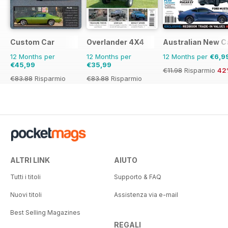
Custom Car
Overlander 4X4
Australian New C
12 Months per
12 Months per
12 Months per
€6,9
€45,99
€35,99
€11.98
Risparmio
42
€83.88
Risparmio
€83.88
Risparmio
45%
57%
ALTRI LINK
AIUTO
Tutti i titoli
Supporto & FAQ
Nuovi titoli
Assistenza via e-mail
Best Selling Magazines
REGALI