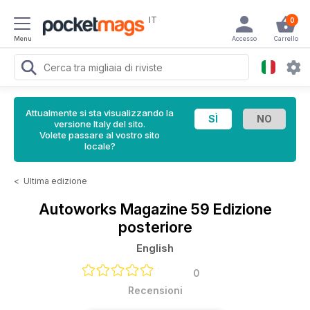
IT
0
Menu
Accesso
Carrello
Attualmente si sta visualizzando la
versione Italy del sito.
Volete passare al vostro sito
locale?
<
Ultima edizione
Autoworks Magazine
59 Edizione
posteriore
English
0
Recensioni